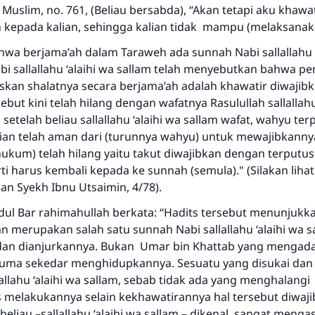
Muslim, no. 761, (Beliau bersabda), “Akan tetapi aku khawat
an kepada kalian, sehingga kalian tidak mampu (melaksanak
hwa berjama’ah dalam Taraweh ada sunnah Nabi sallallahu ‘
bi sallallahu ‘alaihi wa sallam telah menyebutkan bahwa p
kan shalatnya secara berjama’ah adalah khawatir diwajib
ebut kini telah hilang dengan wafatnya Rasulullah sallallahu
 setelah beliau sallallahu ‘alaihi wa sallam wafat, wahyu te
an telah aman dari (turunnya wahyu) untuk mewajibkannya. 
hukum) telah hilang yaitu takut diwajibkan dengan terputu
ti harus kembali kepada ke sunnah (semula)." (Silakan lihat
an Syekh Ibnu Utsaimin, 4/78).
ul Bar rahimahullah berkata: “Hadits tersebut menunjuk
 merupakan salah satu sunnah Nabi sallallahu ‘alaihi wa s
dan dianjurkannya. Bukan Umar bin Khattab yang mengad
 cuma sekedar menghidupkannya. Sesuatu yang disukai dan 
lallahu ‘alaihi wa sallam, sebab tidak ada yang menghalangi
 melakukannya selain kekhawatirannya hal tersebut diwaj
eliau –sallallahu ‘alaihi wa sallam – dikenal sangat mengas