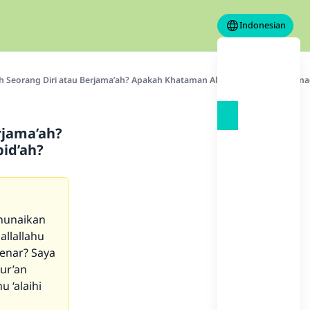
Indonesian
h Seorang Diri atau Berjama’ah? Apakah Khataman Al-Qur’an Di Bulan Rama
rjama’ah?
id’ah?
nunaikan
allallahu
benar? Saya
ur’an
 ‘alaihi