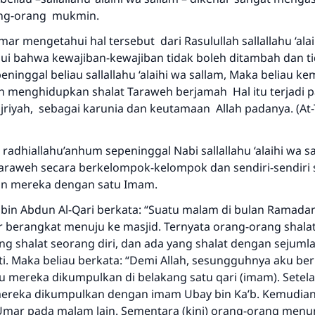
ng-orang mukmin.
ar mengetahui hal tersebut dari Rasulullah sallallahu ‘ala
i bahwa kewajiban-kewajiban tidak boleh ditambah dan ti
ninggal beliau sallallahu ‘alaihi wa sallam, Maka beliau ke
 menghidupkan shalat Taraweh berjamah Hal itu terjadi 
Jawaban no. 110845 menyelamatkan
ijriyah, sebagai karunia dan keutamaan Allah padanya. (At
pernikahan.
radhiallahu’anhum sepeninggal Nabi sallallahu ‘alaihi wa s
Bantu kami dalam memberikan jawaban untuk umat
raweh secara berkelompok-kelompok dan sendiri-sendiri
 mereka dengan satu Imam.
Rasulullah ﷺ bersabda
"Siapa yang menunjukkan suatu kebaikan, meka dia akan
in Abdun Al-Qari berkata: “Suatu malam di bulan Ramadan
mendapatkan pahala yang sama dengan orang yang
berangkat menuju ke masjid. Ternyata orang-orang shalat
melakukannya"
ng shalat seorang diri, dan ada yang shalat dengan sejuml
i. Maka beliau berkata: “Demi Allah, sesungguhnya aku b
MUSLIM, 1893
au mereka dikumpulkan di belakang satu qari (imam). Setel
 mereka dikumpulkan dengan imam Ubay bin Ka’b. Kemudian
Umar pada malam lain. Sementara (kini) orang-orang menu