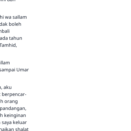
ihi wa sallam
dak boleh
mbali
pada tahun
-Tamhid,
allam
 sampai Umar
, aku
 berpencar-
ah orang
erpandangan,
ah keinginan
 saya keluar
naikan shalat