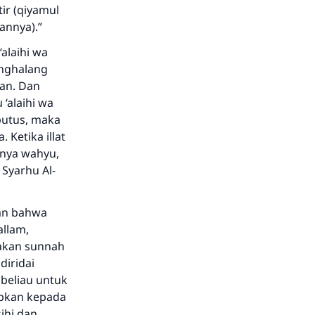
ir (qiyamul
annya).”
alaihi wa
enghalang
kan. Dan
 ‘alaihi wa
rputus, maka
Ketika illat
snya wahyu,
 Syarhu Al-
kan bahwa
allam,
akan sunnah
diridai
 beliau untuk
ibkan kepada
ihi dan