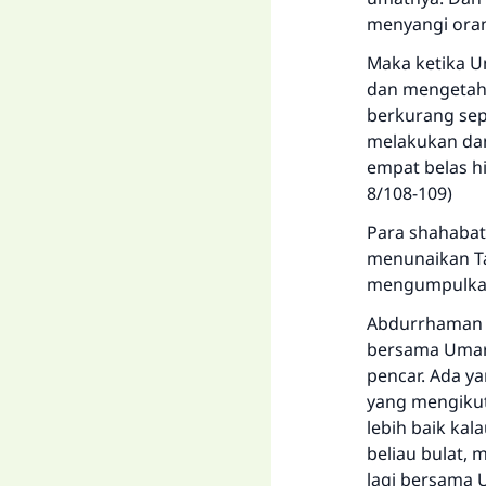
menyangi ora
Maka ketika Um
dan mengetahu
berkurang sepe
melakukan dan
empat belas h
8/108-109)
Para shahabat 
menunaikan Ta
mengumpulkan
Abdurrhaman b
bersama Umar 
pencar. Ada ya
yang mengikut
lebih baik kal
beliau bulat,
lagi bersama 