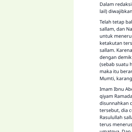
Dalam redaksi 
lail) diwajibk
Telah tetap ba
sallam, dan Na
untuk menerus
ketakutan ters
sallam. Karena
dengan demiki
(sebab suatu 
maka itu berar
Mumti, karang
Imam Ibnu Abd
qiyam Ramadan
disunnahkan 
tersebut, dia
Rasulullah sal
terus menerus
umatnya. Dan b