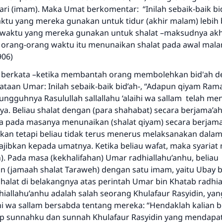
Saham
ari (imam). Maka Umat berkomentar: “Inilah sebaik-baik bi
aktu yang mereka gunakan untuk tidur (akhir malam) lebih 
waktu yang mereka gunakan untuk shalat –maksudnya akh
 orang-orang waktu itu menunaikan shalat pada awal mala
906)
m berkata –ketika membantah orang membolehkan bid'ah 
taan Umar: Inilah sebaik-baik bid’ah-, “Adapun qiyam Ra
ungguhnya Rasulullah sallallahu ‘alaihi wa sallam telah m
a. Beliau shalat dengan (para shahabat) secara berjama’a
 pada masanya menunaikan (shalat qiyam) secara berjama
Akan tetapi beliau tidak terus menerus melaksanakan dalam
ajibkan kepada umatnya. Ketika beliau wafat, maka syariat
). Pada masa (kekhalifahan) Umar radhiallahu’anhu, beliau
(jamaah shalat Taraweh) dengan satu imam, yaitu Ubay bi
halat di belakangnya atas perintah Umar bin Khatab radhia
iallahu’anhu adalah salah seorang Khulafaur Rasyidin, yan
aihi wa sallam bersabda tentang mereka: “Hendaklah kalian
p sunnahku dan sunnah Khulafaur Rasyidin yang mendapa