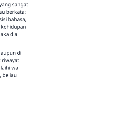
 yang sangat
au berkata:
sisi bahasa,
 kehidupan
Maka dia
maupun di
 riwayat
laihi wa
 beliau