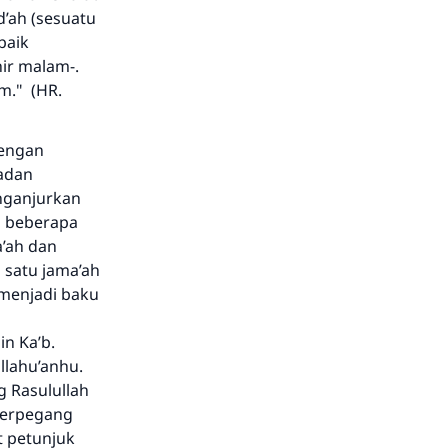
d’ah (sesuatu
baik
ir malam-.
m." (HR.
dengan
madan
enganjurkan
h beberapa
’ah dan
 satu jama’ah
 menjadi baku
n Ka’b.
llahu’anhu.
g Rasulullah
 berpegang
t petunjuk