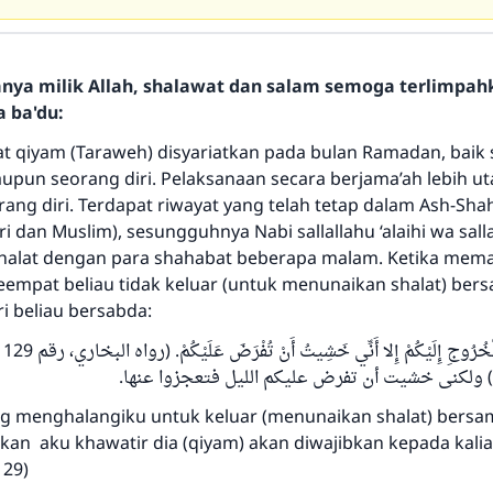
hanya milik Allah, shalawat dan salam semoga terlimpa
a ba'du:
at qiyam (Taraweh) disyariatkan pada bulan Ramadan, baik 
upun seorang diri. Pelaksanaan secara berjama’ah lebih u
ang diri. Terdapat riwayat yang telah tetap dalam Ash-Sha
i dan Muslim), sesungguhnya Nabi sallallahu ‘alaihi wa sal
halat dengan para shahabat beberapa malam. Ketika mem
keempat beliau tidak keluar (untuk menunaikan shalat) ber
ri beliau bersabda:
ng menghalangiku untuk keluar (menunaikan shalat) bersa
kan aku khawatir dia (qiyam) akan diwajibkan kepada kalian
129)