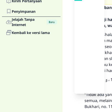
Kirim Pertanyaan
Teks Jawaban
Penyimpanan
Segala puji 
Jelajah Tanpa
Baru
Internet
Rasulullah, w
Kembali ke versi lama
Pertama: Shal
berjama’ah ma
dibanding seor
(Shahih Bukhar
menunaikan s
ke tiga atau 
Ketika pagi ha
لَمْ يَمْنَعْنِي مِنْ الْخُرُوجِ إِلَيْكُمْ إِلا أَنِّي خَشِيتُ أَنْ تُفْرَضَ عَلَيْكُمْ. (رواه البخاري، رقم 1129 ، و فى لفظ
“Tidak ada ya
semua, melain
Bukhari, no. 1