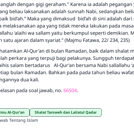
ganglah dengan gigi geraham." Karena ia adalah pegangan
yang beliau laksanakan adalah sunnah Nabi, sedangkan beli
-baik bid’ah.” Maka yang dimaksud bid’ah di sini adalah dari 
 melaksanakan apa yang tidak mereka lakukan pada masa
lallahu ‘alaihi wa sallam yaitu berkumpul seperti demikian. 
 satu ajaran dalam syariat.” (Majmu Fatawa, 22/ 234, 235)
atamkan Al-Qur’an di bulan Ramadan, baik dalam shalat 
alah perkara yang terpuji bagi pelakunya. Sungguh terdapat
laihis salam bertadarus Al-Qur’an bersama Nabi sallallahu ‘a
etiap bulan Ramadan. Bahkan pada pada tahun beliau wafat,
ngannya dua kali.
ijelasan pada soal jawab, no.
66504
.
Ilmu Al-Qur'an
Shalat Taroweh dan Lailatul Qadar
awab Tentang Islam