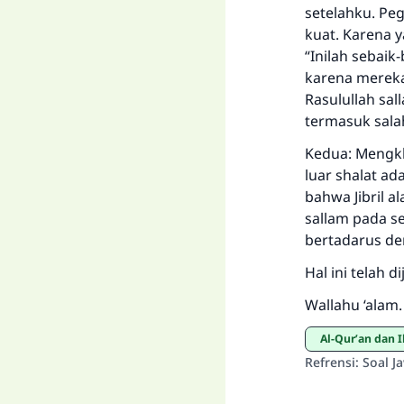
setelahku. Pe
kuat. Karena 
“Inilah sebaik
karena mereka
Rasulullah sal
termasuk salah
Kedua: Mengkh
luar shalat ad
bahwa Jibril a
sallam pada s
bertadarus de
Hal ini telah d
Wallahu ‘alam.
Al-Qur’an dan 
Refrensi
:
Soal J