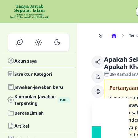
Tem
Apakah Seb
Akun saya
Apakah Kha
Struktur Kategori
29/Ramadan/
Jawaban-jawaban baru
Pertanyaan
Kumpulan Jawaban
Saya perna
Baru
Terpenting
shalat Tara
‘alaihi wa s
Berkas Ilmiah
juga menden
Artikel
semuanya pa
wa sallam ti