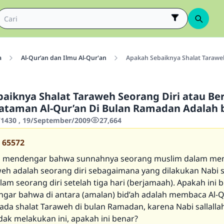
a
Al-Qur’an dan Ilmu Al-Qur'an
Apakah Sebaiknya Shalat Tarawe
aiknya Shalat Taraweh Seorang Diri atau Be
taman Al-Qur’an Di Bulan Ramadan Adalah b
1430 , 19/September/2009
27,664
65572
h mendengar bahwa sunnahnya seorang muslim dalam me
weh adalah seorang diri sebagaimana yang dilakukan Nabi s
allam seorang diri setelah tiga hari (berjamaah). Apakah ini 
gar bahwa di antara (amalan) bid’ah adalah membaca Al-Q
da shalat Taraweh di bulan Ramadan, karena Nabi sallallahu
dak melakukan ini, apakah ini benar?