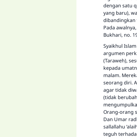
dengan satu q
yang baru), w
dibandingkan 
Pada awalnya,
Bukhari, no. 1
Syaikhul Isla
argumen perka
(Taraweh), ses
kepada umatny
malam. Mereka
seorang diri. 
agar tidak diw
(tidak berubah
mengumpulkan 
Orang-orang s
Dan Umar radh
sallallahu ‘al
teguh terhada