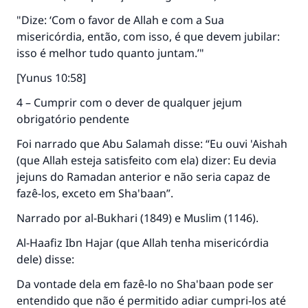
"Dize: ‘Com o favor de Allah e com a Sua
misericórdia, então, com isso, é que devem jubilar:
isso é melhor tudo quanto juntam.’"
[Yunus 10:58]
4 – Cumprir com o dever de qualquer jejum
obrigatório pendente
Foi narrado que Abu Salamah disse: “Eu ouvi 'Aishah
(que Allah esteja satisfeito com ela) dizer: Eu devia
jejuns do Ramadan anterior e não seria capaz de
fazê-los, exceto em Sha'baan”.
Narrado por al-Bukhari (1849) e Muslim (1146).
Al-Haafiz Ibn Hajar (que Allah tenha misericórdia
dele) disse:
Da vontade dela em fazê-lo no Sha'baan pode ser
A resposta n° 110845 salvou um
entendido que não é permitido adiar cumpri-los até