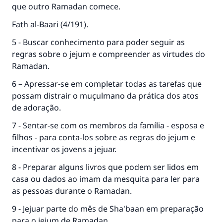
casamento.
que outro Ramadan comece.
Fath al-Baari (4/191).
Ajude-nos a responder à Ummah
5 - Buscar conhecimento para poder seguir as
O Profeta ﷺ disse,
regras sobre o jejum e compreender as virtudes do
"Quem quer que incentive outros a fazer o
que é bom receberá a mesma recompensa
Ramadan.
que aqueles que o fazem."
6 – Apressar-se em completar todas as tarefas que
(MUSLIM, 1893)
possam distrair o muçulmano da prática dos atos
de adoração.
7 - Sentar-se com os membros da família - esposa e
CONTRIBUIR
filhos - para conta-los sobre as regras do jejum e
incentivar os jovens a jejuar.
8 - Preparar alguns livros que podem ser lidos em
casa ou dados ao imam da mesquita para ler para
as pessoas durante o Ramadan.
9 - Jejuar parte do mês de Sha'baan em preparação
para o jejum de Ramadan.