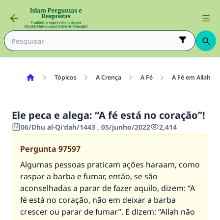
Tópicos
A Crença
A Fé
A Fé em Allah
Ele peca e alega: “A fé está no coração”!
06/Dhu al-Qi'dah/1443 , 05/junho/2022
2,414
Pergunta
97597
Algumas pessoas praticam ações haraam, como
raspar a barba e fumar, então, se são
aconselhadas a parar de fazer aquilo, dizem: “A
fé está no coração, não em deixar a barba
crescer ou parar de fumar”. E dizem: “Allah não