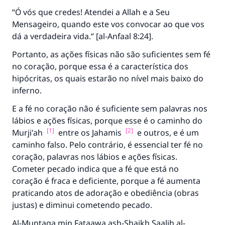
O Profeta ﷺ disse,
“Ó vós que credes! Atendei a Allah e a Seu
"Quem quer que incentive outros a fazer o
Mensageiro, quando este vos convocar ao que vos
que é bom receberá a mesma recompensa
que aqueles que o fazem."
dá a verdadeira vida.” [al-Anfaal 8:24].
(MUSLIM, 1893)
Portanto, as ações físicas não são suficientes sem fé
no coração, porque essa é a característica dos
hipócritas, os quais estarão no nível mais baixo do
inferno.
CONTRIBUIR
E a fé no coração não é suficiente sem palavras nos
lábios e ações físicas, porque esse é o caminho do
[1]
[2]
Murji'ah
entre os Jahamis
e outros, e é um
caminho falso. Pelo contrário, é essencial ter fé no
coração, palavras nos lábios e ações físicas.
Cometer pecado indica que a fé que está no
coração é fraca e deficiente, porque a fé aumenta
praticando atos de adoração e obediência (obras
justas) e diminui cometendo pecado.
Al-Muntaqa min Fataawa ash-Shaikh Saalih al-