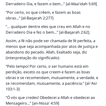
Derradeiro Dia, e fazem o bem...” [al-Maa'idah 5:69]
“Por certo, os que crêem, e fazem as boas
obras...” [al-Baqarah 2:277]
“... qualquer dentre eles que creu em Allah e no
Derradeiro Dia e fez o bem...” [al-Baqarah 2:62].
Assim, a fé não pode ser chamada de fé perfeita, a
menos que seja acompanhada por atos de justiça e
abandono do pecado. Allah, Exaltado seja, diz
(interpretação do significado):
“Pelo tempo! Por certo, o ser humano está em
perdição, exceto os que creem e fazem as boas
obras e se recomendam, mutuamente, a verdade, e
A resposta n° 110845 salvou um
se recomendam, mutuamente, a paciência.” [al-'Asr
casamento.
103:1-3]
“Ó vós que credes! Obedecei a Allah e obedecei ao
Ajude-nos a responder à Ummah
Mensageiro...” [an-Nissa' 4:59]