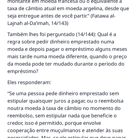
montante em moeda francesa ou o equivalente à
taxa de câmbio atual em moeda argelina, desde que
seja entregue antes de você partir.” (
Fatawa al-
Lajnah al-Da’imah
, 14/143)
Também lhes foi perguntado (14/144): Qual é a
regra sobre pedir dinheiro emprestado numa
moeda e depois pagar o empréstimo alguns meses
mais tarde numa moeda diferente, quando o preço
da moeda pode ter mudado durante o período do
empréstimo?
Eles responderam:
“Se uma pessoa pede dinheiro emprestado sem
estipular quaisquer juros a pagar, ou o reembolsa
noutra moeda à taxa de câmbio no momento do
reembolso, sem estipular nada que beneficie o
credor, isso é permitido, porque envolve
cooperação entre muçulmanos e atender às suas
necessidades. Mas, se ele estipular que deve pagar