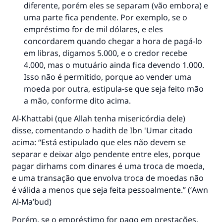
diferente, porém eles se separam (vão embora) e
uma parte fica pendente. Por exemplo, se o
empréstimo for de mil dólares, e eles
concordarem quando chegar a hora de pagá-lo
em libras, digamos 5.000, e o credor recebe
4.000, mas o mutuário ainda fica devendo 1.000.
Isso não é permitido, porque ao vender uma
A resposta n° 110845 salvou um
moeda por outra, estipula-se que seja feito mão
casamento.
a mão, conforme dito acima.
Al-Khattabi (que Allah tenha misericórdia dele)
Ajude-nos a responder à Ummah
disse, comentando o hadith de Ibn 'Umar citado
O Profeta ﷺ disse,
acima: “Está estipulado que eles não devem se
"Quem quer que incentive outros a fazer o
separar e deixar algo pendente entre eles, porque
que é bom receberá a mesma recompensa
pagar dirhams com dinares é uma troca de moeda,
que aqueles que o fazem."
e uma transação que envolva troca de moedas não
(MUSLIM, 1893)
é válida a menos que seja feita pessoalmente.” (‘
Awn
Al-Ma’bud
)
Porém, se o empréstimo for pago em prestações,