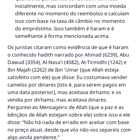
inicialmente, mas concordam com uma moeda
diferente no momento do reembolso e calculam
isso com base na taxa de câmbio no momento
do empréstimo. Isso também é haram e é
semelhante à forma mencionada acima.
Os juristas citaram como evidência de que é haram
o conhecido hadith narrado por Ahmad (6239), Abu
Dawud (3354), Al-Nasa'i (4582), At-Tirmidhi (1242) e
Ibn Majah (2262) de Ibn 'Umar (que Allah esteja
satisfeito com ele) que disse: Eu costumava vender
camelos por dinares [isto é, para serem pagos em
uma data posterior], mas aceitava dirhams; e os
vendia por dirhams, mas aceitava dinares.
Perguntei ao Mensageiro de Allah (que a paz e as
bênçãos de Allah estejam sobre ele) sobre isso e ele
disse: “Não há nada de errado em aceitar com base
no preço atual, desde que vós não vos separeis com
algo ainda pendente.”