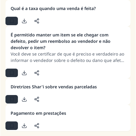
casamento.
Qual é a taxa quando uma venda é feita?
Ajude-nos a responder à Ummah
O Profeta ﷺ disse,
É permitido manter um item se ele chegar com
"Quem quer que incentive outros a fazer o
defeito, pedir um reembolso ao vendedor e não
que é bom receberá a mesma recompensa
devolver o item?
que aqueles que o fazem."
Você deve se certificar de que é preciso e verdadeiro ao
informar o vendedor sobre o defeito ou dano que afeta
(MUSLIM, 1893)
o produto. Se o vendedor devolver o dinheiro, e não
pedir para você devolver o item, não há nada de errado
em fazer uso dele, pois é um item que o proprietário
CONTRIBUIR
não quer mais.
Diretrizes Shar'i sobre vendas parceladas
Pagamento em prestações