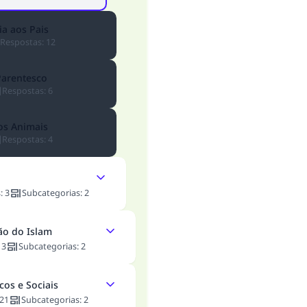
ia aos Pais
Respostas
:
12
Parentesco
Respostas
:
6
os Animais
Respostas
:
4
s
:
3
Subcategorias
:
2
ão do Islam
:
3
Subcategorias
:
2
cos e Sociais
21
Subcategorias
:
2