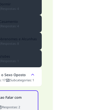
Ajude-nos a responder à Ummah
 Dormir
Respostas
:
4
O Profeta ﷺ disse,
uem quer que incentive outros a fazer o que é bom receber
mesma recompensa que aqueles que o fazem."
 Casamento
Respostas
:
4
(MUSLIM, 1893)
obrenomes e Alcunhas
Respostas
:
8
CONTRIBUIR
Visões
Respostas
:
1
 o Sexo Oposto
s
:
17
Subcategorias
:
1
 ao Falar com
Respostas
:
2