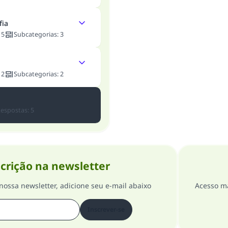
fia
:
5
Subcategorias
:
3
:
2
Subcategorias
:
2
espostas
:
5
crição na newsletter
nossa newsletter, adicione seu e-mail abaixo
Acesso ma
Inscrever-se