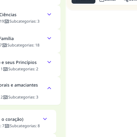
Ciências
19
Subcategorias
:
3
Família
7
Subcategorias
:
18
 e seus Princípios
:
1
Subcategorias
:
2
orais e amaciantes
:
2
Subcategorias
:
3
 o coração)
s
:
7
Subcategorias
:
8