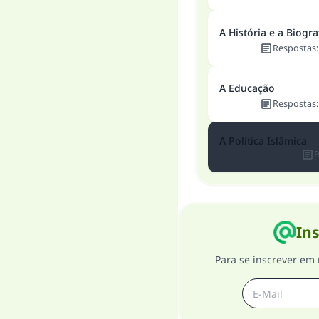
A História e a Biogra
Respostas
A Educação
Respostas
A Política Islâmica
R
Ins
Para se inscrever em 