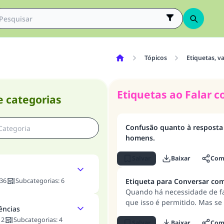
Tópicos
Etiquetas, v
Etiquetas ao Falar 
e categorias
Confusão quanto à respost
homens.
Salvar
Baixar
Comp
36
Subcategorias
:
6
Etiqueta para Conversar c
Quando há necessidade de fa
que isso é permitido. Mas s
ências
apenas por diversão e prazer
:
2
Subcategorias
:
4
Salvar
Baixar
Comp