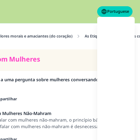
Portuguese
alores morais e amaciantes (do coração)
As Etiquetas
Relações 
com Mulheres
a a uma pergunta sobre mulheres conversando com
artilhar
om Mulheres Não-Mahram
lar com mulheres não-mahram, o princípio básico é
e falar com mulheres não-mahram é desnecessário e é
, então não há dúvida de que é haram.
artilhar