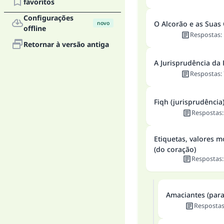
favoritos
Configurações
O Alcorão e as Suas 
novo
offline
Respostas
:
Retornar à versão antiga
A Jurisprudência da 
Respostas
:
Fiqh (jurisprudência)
Respostas
Etiquetas, valores m
(do coração)
Respostas
Amaciantes (para
Resposta