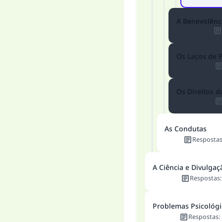
A Benevolênc
Os Laços de 
Os Direitos d
As Condutas
Resposta
A Ciência e Divulgaç
Respostas
Problemas Psicológi
Respostas
: