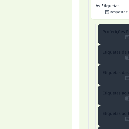
As Etiquetas
Respostas
:
Proferições P
Etiquetas da 
Etiquetas da
Etiquetas ao
Etiquetas ao 
A 