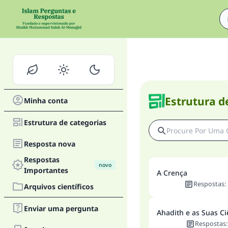
Estrutura d
Minha conta
Estrutura de categorias
Resposta nova
Respostas
novo
Importantes
A Crença
Respostas
:
Arquivos científicos
Enviar uma pergunta
Ahadith e as Suas Ci
Respostas