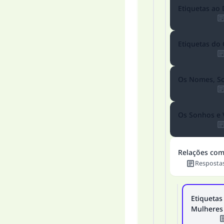
Etiquetas ao
"Q
Etiquetas do
Os Nomes, S
Os Sonhos e 
Relações com
Resposta
Etiquetas
Mulheres