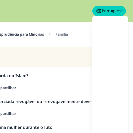
Portuguese
isprudência para Minorias
Família
arda no Islam?
artilhar
orciada revogável ou irrevogavelmente deve evitar?
artilhar
uma mulher durante o luto