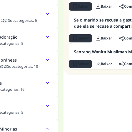
Salvar
Baixar
Comp
Se o marido se recusa a gas
:
2
Subcategorias
:
6
que ela se recuse a compart
 adoração
Salvar
Baixar
Comp
bcategorias
:
5
Seorang Wanita Muslimah Ma
porâneas
Salvar
Baixar
Comp
3
Subcategorias
:
10
a
categorias
:
16
bcategorias
:
5
 Minorias