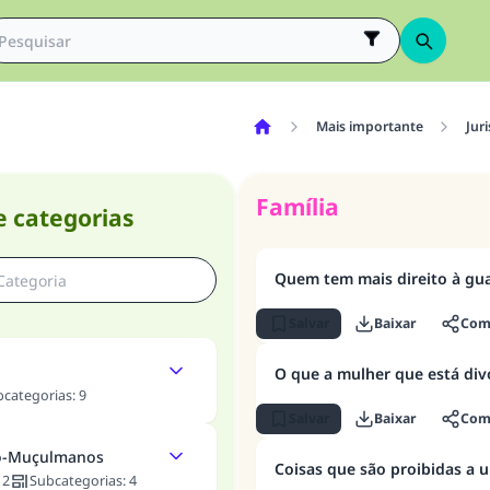
Mais importante
Jur
Família
e categorias
Quem tem mais direito à gu
Salvar
Baixar
Comp
O que a mulher que está div
bcategorias
:
9
Salvar
Baixar
Comp
ão-Muçulmanos
Coisas que são proibidas a 
:
2
Subcategorias
:
4