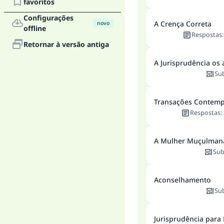
favoritos
Configurações
A Crença Correta
novo
offline
Respostas
Retornar à versão antiga
A Jurisprudência os
Su
Transações Contem
Respostas
:
A Mulher Muçulman
Sub
Aconselhamento
Su
Jurisprudência para