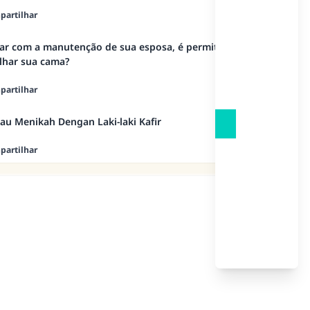
artilhar
tar com a manutenção de sua esposa, é permitido
ilhar sua cama?
artilhar
u Menikah Dengan Laki-laki Kafir
artilhar