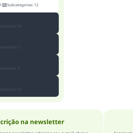
1
Subcategorias
:
12
espostas
:
16
espostas
:
2
espostas
:
9
espostas
:
12
crição na newsletter