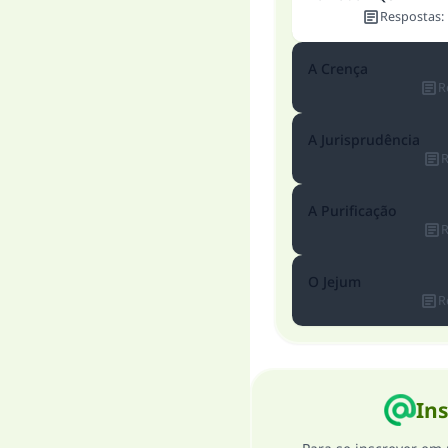
Respostas
:
A Crença
R
A Jurisprudência
R
A Purificação
R
O Jejum
R
Ins