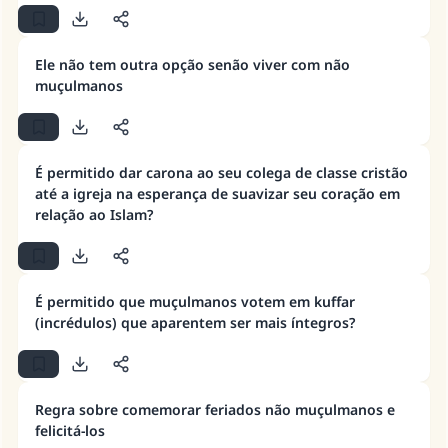
Ele não tem outra opção senão viver com não
muçulmanos
É permitido dar carona ao seu colega de classe cristão
até a igreja na esperança de suavizar seu coração em
relação ao Islam?
A resposta n° 110845 salvou um
É permitido que muçulmanos votem em kuffar
(incrédulos) que aparentem ser mais íntegros?
casamento.
Ajude-nos a responder à Ummah
Regra sobre comemorar feriados não muçulmanos e
O Profeta ﷺ disse,
felicitá-los
"Quem quer que incentive outros a fazer o