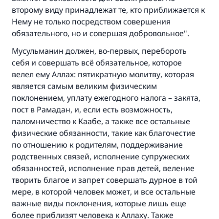
второму виду принадлежат те, кто приближается к
Посланник Аллаха, мир ему и
Нему не только посредством совершения
благословение, сказал:
обязательного, но и совершая добровольное".
«Указавшему на благое (полагается) такая
же награда как и совершившему его»
Мусульманин должен, во-первых, перебороть
себя и совершать всё обязательное, которое
(МУСЛИМ, № 1893).
велел ему Аллах: пятикратную молитву, которая
является самым великим физическим
поклонением, уплату ежегодного налога – закята,
Участвуйте сейчас!
пост в Рамадан, и, если есть возможность,
паломничество к Каабе, а также все остальные
физические обязанности, такие как благочестие
по отношению к родителям, поддерживание
родственных связей, исполнение супружеских
обязанностей, исполнение прав детей, веление
творить благое и запрет совершать дурное в той
мере, в которой человек может, и все остальные
важные виды поклонения, которые лишь еще
более приблизят человека к Аллаху. Также