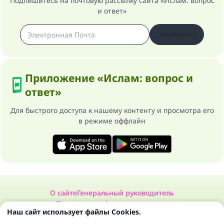
Подпишитесь на почтовую рассылку сайта «Ислам: вопрос
и ответ»
Подписаться
Приложение «Ислам: вопрос и
ответ»
Для быстрого доступа к нашему контенту и просмотра его
в режиме оффлайн
О сайте
Генеральный руководитель
Политика конфиденциальности
Наш сайт использует файлы Cookies.
Сайт «Ислам: вопрос и ответ». Все права защищены 1997-2025 ©