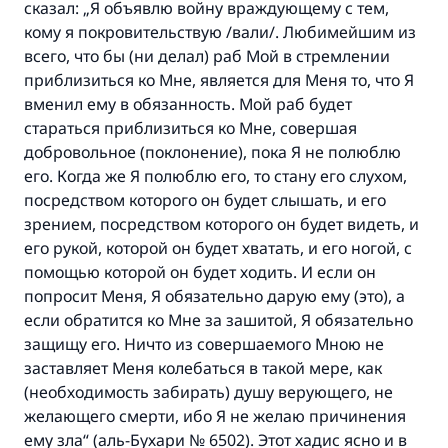
сказал: „Я объявлю войну враждующему с тем,
кому я покровительствую /вали/. Любимейшим из
всего, что бы (ни делал) раб Мой в стремлении
приблизиться ко Мне, является для Меня то, что Я
вменил ему в обязанность. Мой раб будет
стараться приблизиться ко Мне, совершая
добровольное (поклонение), пока Я не полюблю
его. Когда же Я полюблю его, то стану его слухом,
посредством которого он будет слышать, и его
зрением, посредством которого он будет видеть, и
его рукой, которой он будет хватать, и его ногой, с
помощью которой он будет ходить. И если он
попросит Меня, Я обязательно дарую ему (это), а
если обратится ко Мне за зашитой, Я обязательно
защищу его. Ничто из совершаемого Мною не
заставляет Меня колебаться в такой мере, как
(необходимость забирать) душу верующего, не
желающего смерти, ибо Я не желаю причинения
ему зла“ (аль-Бухари № 6502). Этот хадис ясно и в