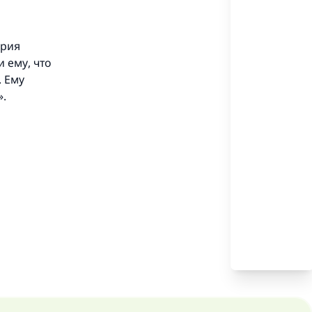
.
ерия
 ему, что
. Ему
».
 и