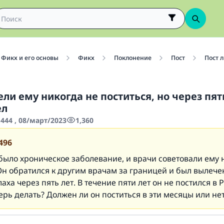
Фикх и его основы
Фикх
Поклонение
Пост
Пост 
ли ему никогда не поститься, но через пят
ел
444 , 08/март/2023
1,360
496
было хроническое заболевание, и врачи советовали ему 
Он обратился к другим врачам за границей и был вылече
аха через пять лет. В течение пяти лет он не постился в 
ерь делать? Должен ли он поститься в эти месяцы или не