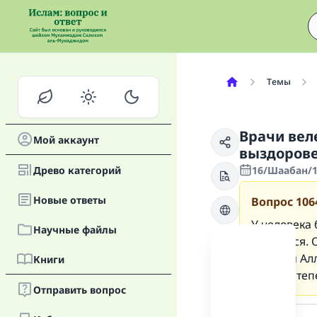
Темы
Врачи веле
Мой аккаунт
выздоров
Древо категорий
16/Шаабан/1
Новые oтветы
Вопрос
106
У человека 
Научные файлы
поститься. 
милости Алл
Книги
Что ему теп
Отправить вопрос
Ответ