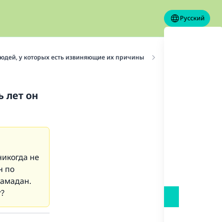
Русский
людей, у которых есть извиняющие их причины
Пост больного
ь лет он
никогда не
н по
Рамадан.
т?