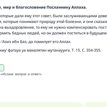
, мир и благословение Посланнику Аллаха.
Ответ № 110845 помог сохранить брак
 которые дали ему этот совет, были заслуживающими дов
Помогите нам предоставить ответы Умме
 которые понимают природу этой болезни, и они сказали
на выздоровление, то ему не нужно компенсировать пост
Посланник Аллаха, мир ему и благословение, сказал:
ормить бедных людей, но он должен поститься в будущем
Указавшему на благое (полагается) такая же награда как
совершившему его»
-‘Азиз ибн Баз, да помилует его Аллах.
(МУСЛИМ, № 1893).
у’ фатауа уа макалятин мутанаууи‘а. Т. 15. С. 354-355.
Участвуйте сейчас!
 «Ислам: вопрос и ответ»