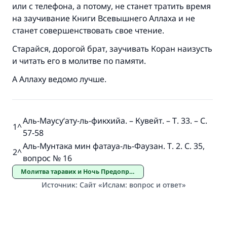
или с телефона, а потому, не станет тратить время
на заучивание Книги Всевышнего Аллаха и не
станет совершенствовать свое чтение.
Старайся, дорогой брат, заучивать Коран наизусть
и читать его в молитве по памяти.
А Аллаху ведомо лучше.
Аль-Маусу‘ату-ль-фикхийа. – Кувейт. – Т. 33. – С.
1
^
57-58
Аль-Мунтака мин фатауа-ль-Фаузан. Т. 2. С. 35,
2
^
вопрос № 16
Молитва таравих и Ночь Предопределения
Источник
:
Сайт «Ислам: вопрос и ответ»