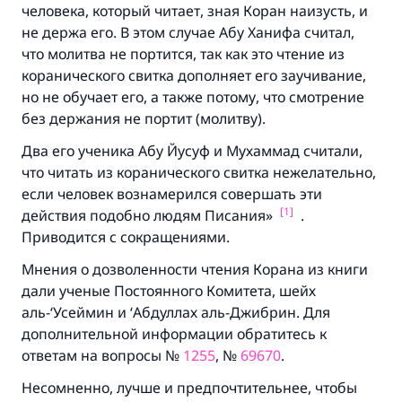
человека, который читает, зная Коран наизусть, и
не держа его. В этом случае Абу Ханифа считал,
что молитва не портится, так как это чтение из
коранического свитка дополняет его заучивание,
но не обучает его, а также потому, что смотрение
без держания не портит (молитву).
Два его ученика Абу Йусуф и Мухаммад считали,
Ответ № 110845 помог сохранить
что читать из коранического свитка нежелательно,
если человек вознамерился совершать эти
брак.
[1]
действия подобно людям Писания»
.
Приводится с сокращениями.
Помогите нам предоставить ответы Умме
Мнения о дозволенности чтения Корана из книги
Посланник Аллаха, мир ему и
дали ученые Постоянного Комитета, шейх
благословение, сказал:
аль-‘Усеймин и ‘Абдуллах аль-Джибрин. Для
«Указавшему на благое (полагается) такая
дополнительной информации обратитесь к
же награда как и совершившему его»
ответам на вопросы №
1255
, №
69670
.
(МУСЛИМ, № 1893).
Несомненно, лучше и предпочтительнее, чтобы