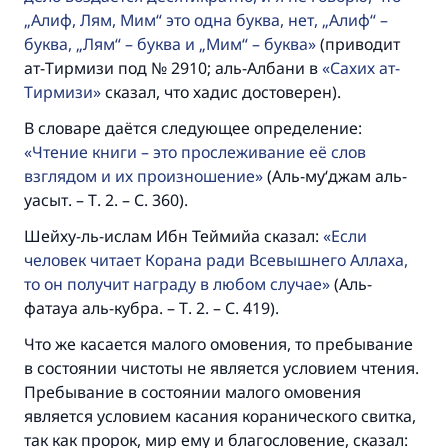
„Алиф, Лям, Мим“ это одна буква, нет, „Алиф“ –
буква, „Лям“ – буква и „Мим“ – буква
(приводит
ат-Тирмизи под № 2910; аль-Албани в
Сахих ат-
Тирмизи
сказал, что хадис достоверен).
В словаре даётся следующее определение:
Чтение книги – это прослеживание её слов
взглядом и их произношение
(Аль-му‘джам аль-
уасыт. – Т. 2. – С. 360).
Ответ № 110845 помог сохранить
Шейху-ль-ислам Ибн Теймийа сказал:
Если
человек читает Корана ради Всевышнего Аллаха,
брак.
то он получит награду в любом случае
(Аль-
фатауа аль-кубра. – Т. 2. – С. 419).
Помогите нам предоставить ответы Умме
Посланник Аллаха, мир ему и
Что же касается малого омовения, то пребывание
благословение, сказал:
в состоянии чистоты не является условием чтения.
«Указавшему на благое (полагается) такая
Пребывание в состоянии малого омовения
же награда как и совершившему его»
является условием касания коранического свитка,
так как пророк, мир ему и благословение, сказал:
(МУСЛИМ, № 1893).