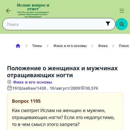
Темы
Фикх и его основы
Фикх
Покло
Положение о женщинах и мужчинах
отращивающих ногти
Фикх и его основы
19/Шаабан/1430 , 10/август/2009
30,576
Вопрос
1195
Как смотрит Ислам на женщин и мужчин,
отращивающих ногти? Если это недопустимо,
то в чем смысл этого запрета?