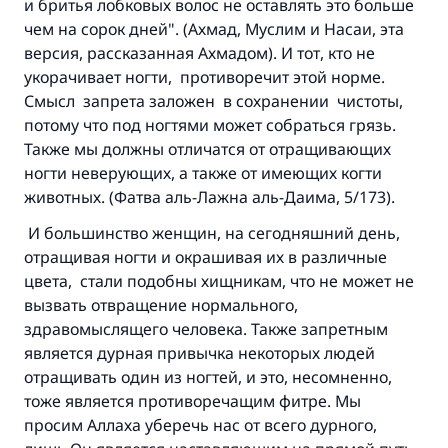
и бритья лобковых волос не оставлять это больше
чем на сорок дней". (Ахмад, Муслим и Насаи, эта
версия, рассказанная Ахмадом). И тот, кто не
Ответ № 110845 помог сохранить
укорачивает ногти, противоречит этой норме.
брак.
Смысл запрета заложен в сохранении чистоты,
потому что под ногтями может собраться грязь.
Помогите нам предоставить ответы Умме
Также мы должны отличатся от отращивающих
ногти неверующих, а также от имеющих когти
Посланник Аллаха, мир ему и
животных. (Фатва аль-Лажна аль-Даима, 5/173).
благословение, сказал:
«Указавшему на благое (полагается) такая
И большинство женщин, на сегодняшний день,
же награда как и совершившему его»
отращивая ногти и окрашивая их в различные
(МУСЛИМ, № 1893).
цвета, стали подобны хищникам, что не может не
вызвать отвращение нормального,
здравомыслящего человека. Также запретным
является дурная привычка некоторых людей
Участвуйте сейчас!
отращивать один из ногтей, и это, несомненно,
тоже является противоречащим фитре. Мы
просим Аллаха уберечь нас от всего дурного,