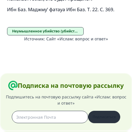
«Указавшему на благое (полагается) такая
же награда как и совершившему его»
Ибн Баз. Маджму’ фатауа Ибн Баз. Т. 22. С. 369.
(МУСЛИМ, № 1893).
Неумышленное убийство (убийство по ошибке)
Источник
:
Сайт «Ислам: вопрос и ответ»
Участвуйте сейчас!
Подписка на почтовую рассылку
Подпишитесь на почтовую рассылку сайта «Ислам: вопрос
и ответ»
Подписаться