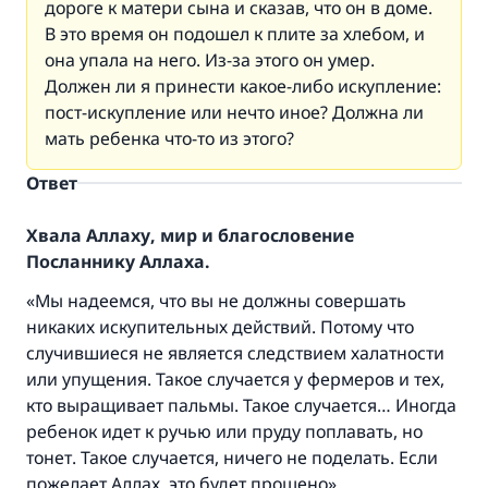
дороге к матери сына и сказав, что он в доме.
В это время он подошел к плите за хлебом, и
она упала на него. Из-за этого он умер.
Должен ли я принести какое-либо искупление:
пост-искупление или нечто иное? Должна ли
мать ребенка что-то из этого?
Ответ
Хвала Аллаху, мир и благословение
Посланнику Аллаха.
«Мы надеемся, что вы не должны совершать
Ответ № 110845 помог сохранить
никаких искупительных действий. Потому что
случившиеся не является следствием халатности
брак.
или упущения. Такое случается у фермеров и тех,
кто выращивает пальмы. Такое случается… Иногда
Помогите нам предоставить ответы Умме
ребенок идет к ручью или пруду поплавать, но
Посланник Аллаха, мир ему и
тонет. Такое случается, ничего не поделать. Если
благословение, сказал:
пожелает Аллах, это будет прощено».