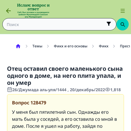
Темы
Фикх и его основы
Фикх
Прест
Отец оставил своего маленького сына
одного в доме, на него плита упала, и
он умер
26/Джумада аль-уля/1444 , 20/декабрь/2022
1,818
Вопрос
128479
У меня был пятилетний сын. Однажды его
мать была у соседей, а его оставила со мной в
доме. После я ушел на работу, зайдя по