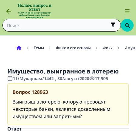
Темы
Фикх и его основы
Фикх
Имуще
Имущество, выигранное в лотерею
11/Мухаррам/1442 , 30/август/2020
17,905
Вопрос
128963
Выигрыш в лотерею, которую проводят
некоторые банки, является дозволенным
имуществом или запретным?
Ответ