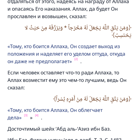
отдаляться от этого, надеясь на награду от Аллаха
Посланник Аллаха, мир ему и
и опасаясь Его наказания. Аллах, да будет Он
благословение, сказал:
прославлен и возвышен, сказал:
«Указавшему на благое (полагается) такая
же награда как и совершившему его»
وَمَنْ يَتَّقِ اللَّهَ يَجْعَلْ لَهُ مَخْرَجاً * وَيَرْزُقْهُ مِنْ حَيْثُ لا
يَحْتَسِبُ
(МУСЛИМ, № 1893).
Тому, кто боится Аллаха, Он создает выход из
положения и наделяет его уделом оттуда, откуда
Участвуйте сейчас!
[2]
он даже не предполагает
.
Если человек оставляет что-то ради Аллаха, то
Аллах возместит ему это чем-то лучшим, ведь Он
сказал:
وَمَنْ يَتَّقِ اللَّهَ يَجْعَلْ لَهُ مِنْ أَمْرِهِ يُسْراً
Тому, кто боится Аллаха, Он облегчает
[3]
[4]
дела
»
.
Досточтимый шейх ‘Абд аль-‘Азиз ибн Баз.