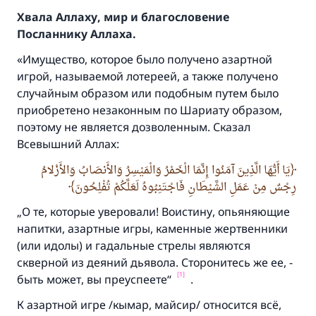
Хвала Аллаху, мир и благословение
Посланнику Аллаха.
«Имущество, которое было получено азартной
игрой, называемой лотереей, а также получено
случайным образом или подобным путем было
приобретено незаконным по Шариату образом,
поэтому не является дозволенным. Сказал
Всевышний Аллах:
يَا أَيُّهَا الَّذِينَ آمَنُوا إِنَّمَا الْخَمْرُ وَالْمَيْسِرُ وَالأَنصَابُ وَالأَزْلامُ
رِجْسٌ مِنْ عَمَلِ الشَّيْطَانِ فَاجْتَنِبُوهُ لَعَلَّكُمْ تُفْلِحُونَ
„О те, которые уверовали! Воистину, опьяняющие
напитки, азартные игры, каменные жертвенники
(или идолы) и гадальные стрелы являются
скверной из деяний дьявола. Сторонитесь же ее, -
[1]
быть может, вы преуспеете“
.
К азартной игре /кымар, майсир/ относится всё,