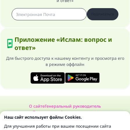
и ответ»
Подписаться
Приложение «Ислам: вопрос и
ответ»
Для быстрого доступа к нашему контенту и просмотра его
в режиме оффлайн
О сайте
Генеральный руководитель
Политика конфиденциальности
Наш сайт использует файлы Cookies.
Сайт «Ислам: вопрос и ответ». Все права защищены 1997-2025 ©
Для улучшения работы при вашем посещении сайта