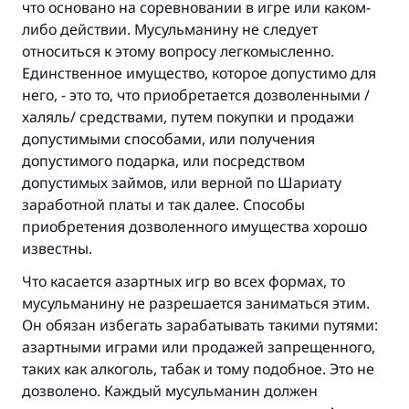
что основано на соревновании в игре или каком-
либо действии. Мусульманину не следует
относиться к этому вопросу легкомысленно.
Единственное имущество, которое допустимо для
него, - это то, что приобретается дозволенными /
халяль/ средствами, путем покупки и продажи
допустимыми способами, или получения
допустимого подарка, или посредством
допустимых займов, или верной по Шариату
заработной платы и так далее. Способы
приобретения дозволенного имущества хорошо
известны.
Что касается азартных игр во всех формах, то
мусульманину не разрешается заниматься этим.
Ответ № 110845 помог сохранить
Он обязан избегать зарабатывать такими путями:
азартными играми или продажей запрещенного,
брак.
таких как алкоголь, табак и тому подобное. Это не
дозволено. Каждый мусульманин должен
Помогите нам предоставить ответы Умме