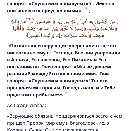
говорят:
«Слушаем и повинуемся!
». Именно
[3]
они являются преуспевшими»
,
آَمَنَ الرَّسُولُ بِمَا أُنْزِلَ إِلَيْهِ مِنْ رَبِّهِ وَالْمُؤْمِنُونَ كُلٌّ آَمَنَ بِاللَّهِ
وَمَلَائِكَتِهِ وَكُتُبِهِ وَرُسُلِهِ لَا نُفَرِّقُ بَيْنَ أَحَدٍ مِنْ رُسُلِهِ وَقَالُوا
سَمِعْنَا وَأَطَعْنَا غُفْرَانَكَ رَبَّنَا وَإِلَيْكَ الْمَصِيرُ
«Посланник и верующие уверовали в то,
что
ниспослано ему от Господа.
Все они уверовали
в Аллаха,
Его ангелов,
Его Писания и Его
посланников.
Они говорят:
«Мы не делаем
различий между Его посланниками».
Они
говорят:
«Слушаем и повинуемся! Твоего
прощения мы просим,
Господь наш, и к Тебе
Ответ № 110845 помог сохранить
[4]
предстоит прибытие»»
.
брак.
Ас-Са‘ади сказал:
Помогите нам предоставить ответы Умме
«Верующие обязаны придерживаться всего, с чем
Посланник Аллаха, мир ему и
пришел Пророк, мир ему и благословение, в
благословение, сказал:
Коране и Сунне. Они прислушиваются к