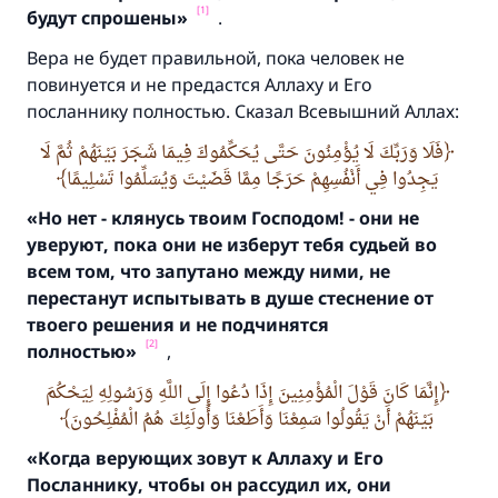
[1]
будут спрошены»
.
Вера не будет правильной, пока человек не
повинуется и не предастся Аллаху и Его
посланнику полностью. Сказал Всевышний Аллах:
فَلَا وَرَبِّكَ لَا يُؤْمِنُونَ حَتَّى يُحَكِّمُوكَ فِيمَا شَجَرَ بَيْنَهُمْ ثُمَّ لَا
يَجِدُوا فِي أَنْفُسِهِمْ حَرَجًا مِمَّا قَضَيْتَ وَيُسَلِّمُوا تَسْلِيمًا
«Но нет - клянусь твоим Господом! - они не
уверуют,
пока они не изберут тебя судьей во
всем том,
что запутано между ними, не
перестанут испытывать в душе стеснение от
твоего решения и не подчинятся
[2]
полностью»
,
إِنَّمَا كَانَ قَوْلَ الْمُؤْمِنِينَ إِذَا دُعُوا إِلَى اللَّهِ وَرَسُولِهِ لِيَحْكُمَ
بَيْنَهُمْ أَنْ يَقُولُوا سَمِعْنَا وَأَطَعْنَا وَأُولَئِكَ هُمُ الْمُفْلِحُونَ
«Когда верующих зовут к Аллаху и Его
Посланнику,
чтобы он рассудил их, они