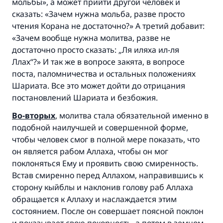
мольбы», а может прийти другой человек и
сказать: «Зачем нужна мольба, разве просто
чтения Корана не достаточно?» А третий добавит:
«Зачем вообще нужна молитва, разве не
достаточно просто сказать: „Ля иляха ил-ля
Ллах“?» И так же в вопросе закята, в вопросе
поста, паломничества и остальных положениях
Шариата. Все это может дойти до отрицания
постановлений Шариата и безбожия.
Во-вторых
, молитва стала обязательной именно в
подобной наилучшей и совершенной форме,
чтобы человек смог в полной мере показать, что
он является рабом Аллаха, чтобы он мог
поклоняться Ему и проявить свою смиренность.
Встав смиренно перед Аллахом, направившись к
сторону кыйблы и наклонив голову раб Аллаха
обращается к Аллаху и наслаждается этим
состоянием. После он совершает поясной поклон