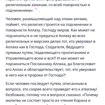
«Указавшему на благое (полагается) такая
религиозным законам, со всей покорностью и
же награда как и совершившему его»
[5]
подчинением»
.
(МУСЛИМ, № 1893).
Человек, размышляющий над этими аятами,
поймет, что религия строится на подчинении и
покорности Аллаху, Господу миров. Как может не
Участвуйте сейчас!
подчиниться и не предаться Аллаху во всех
религиозных и мирских делах тот, кто уверовал в
Аллаха как в Господа, Создателя, Ведущего
прямым путем, Наделяющего пропитанием и
Управляющего всем и вся?! И как может не
подчиниться Посланнику Аллаха, да благословит
его Аллах и облагодетельствует, тот, кто уверовал
в него как в пророка от Господа?!
Если человек последует путем, описанным в
вопросе, это скорее всего приведет его к атеизму/
безбожию, потому что в вопросе сказано: «Почему
молитва не состоит просто из чтения Корана и