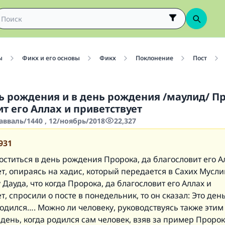
ы
Фикх и его основы
Фикх
Поклонение
Пост
нь рождения и в день рождения /маулид/ Пр
т его Аллах и приветствует
авваль/1440 , 12/ноябрь/2018
22,327
931
ститься в день рождения Пророка, да благословит его А
т, опираясь на хадис, который передается в
Сахих Мусл
 Дауда, что когда Пророка, да благословит его Аллах и
т, спросили о посте в понедельник, то он сказал:
Это день
родился…
. Можно ли человеку, руководствуясь также этим
 день, когда родился сам человек, взяв за пример Пророк