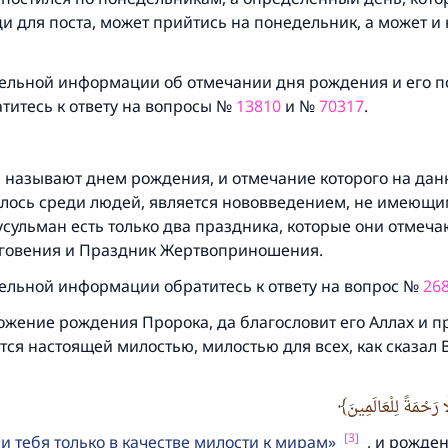
 для поста, может прийтись на понедельник, а может и 
Ответ № 110845 помог сохранить брак
Помогите нам предоставить ответы Умме
ельной информации об отмечании дня рождения и его п
титесь к ответу на вопросы №
13810
и №
70317
.
Посланник Аллаха, мир ему и благословение, сказал:
Указавшему на благое (полагается) такая же награда как
совершившему его»
й называют днем рождения, и отмечание которого на да
(МУСЛИМ, № 1893).
лось среди людей, является нововведением, не имеющи
сульман есть только два праздника, которые они отмеча
говения и Праздник Жертвоприношения.
Участвуйте сейчас!
ельной информации обратитесь к ответу на вопрос №
26
жение рождения Пророка, да благословит его Аллах и пр
тся настоящей милостью, милостью для всех, как сказа
َا رَحْمَةً لِلْعَالَمِينَ
[3]
 тебя только в качестве милости к мирам
, и рожден