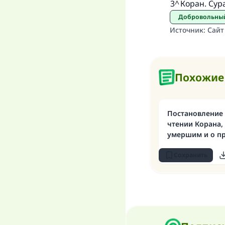
3
^
Коран. Сур
Добровольны
Источник
:
Сайт
Похожие
Постановление
чтении Корана,
умершим и о п
ан-Набауи (дня
мир ему и благ
Сохранить