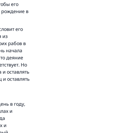
тобы его
е рождение в
словит его
я из
оих рабов в
ень начала
это деяние
етствует. Но
 и оставлять
ц и оставлять
ень в году,
лах и
 да
х и
орый