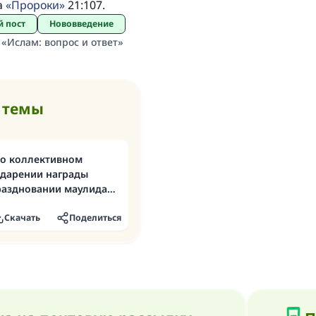
а
Пророки
21:107.
й пост
Нововведение
 «Ислам: вопрос и ответ»
 темы
 о коллективном
 дарении награды
раздновании маулида
 рождения Пророка,
ословение Аллаха)
Скачать
Поделиться