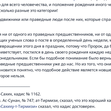
 для всего человечества, и положение рождения иного ч
сколько разные это категории!
подвижники или праведные люди после них, которые спр
 ни от одного из праведных предшественников, ни от од
их ученых слова о посте в определенный день недели, 
ревращении этого дня в праздник, потому что Пророк, да
риветствует, постился в день своего рождения каждую нед
понедельникам. Если бы подобное понимание было верным
ведные предшественники уже до нас. Но из того, что они
ановится понятно, что подобное действие является новш
орое нельзя.
__________________
-Сахих, хадис № 1162.
 Ас-Сунан, № 747; ат-Тирмизи, сказал, что это хороший ха
Сахиху-т-Тирмизи
сказал, что хадис достоверен.