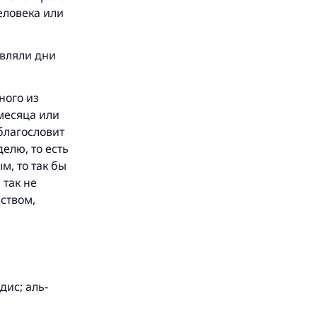
еловека или
авляли дни
ного из
месяца или
 благословит
елю, то есть
, то так бы
 так не
еством,
дис; аль-