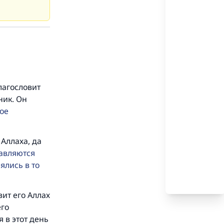
лагословит
ник. Он
вое
 Аллаха, да
тавляются
ялись в то
ит его Аллах
его
я в этот день