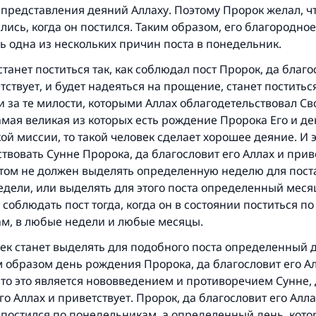
 представления деяний Аллаху. Поэтому Пророк желал, ч
ись, когда он постился. Таким образом, его благородно
ь одна из нескольких причин поста в понедельник.
станет поститься так, как соблюдал пост Пророк, да благо
тствует, и будет надеяться на прощение, станет поститьс
 за те милости, которыми Аллах облагодетельствовал Св
самая великая из которых есть рождение Пророка Его и д
ой миссии, то такой человек сделает хорошее деяние. И 
ствовать Сунне Пророка, да благословит его Аллах и прив
этом не должен выделять определенную неделю для поста
едели, или выделять для этого поста определенный меся
о соблюдать пост тогда, когда он в состоянии поститься по
м, в любые недели и любые месяцы.
ек станет выделять для подобного поста определенный д
 образом день рождения Пророка, да благословит его Ал
 то это является нововведением и противоречием Сунне,
го Аллах и приветствует. Пророк, да благословит его Алла
, постился по понедельникам, а определенный день, кот