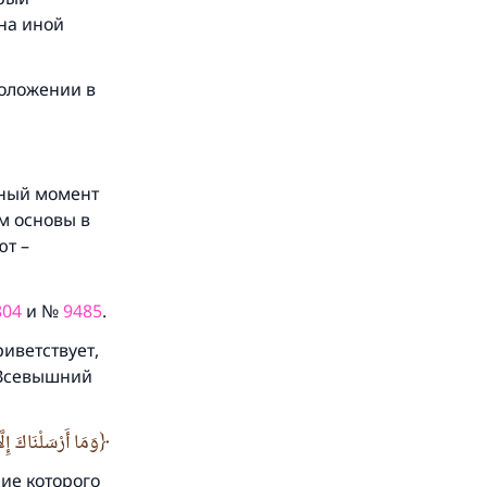
на иной
.
оложении в
 и
нный момент
м основы в
ют –
804
и №
9485
.
иветствует,
л Всевышний
وَمَا أَرْسَلْنَاكَ إِلّ
ие которого