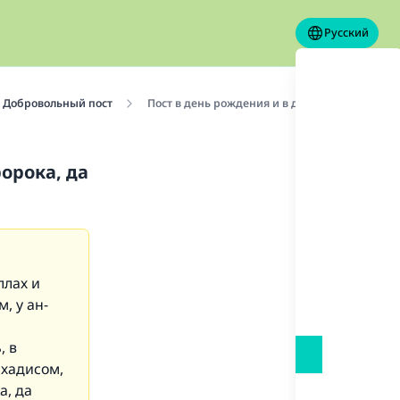
Русский
Добровольный пост
Пост в день рождения и в день рождения /мау
орока, да
ллах и
им
, у ан-
, в
 хадисом,
а, да