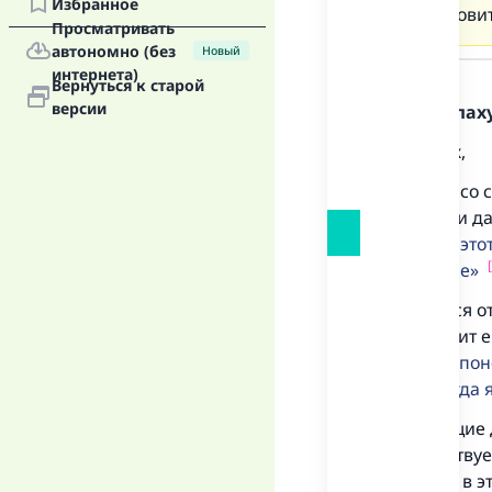
Избранное
благословит
Просматривать
автономно (без
Новый
Ответ
интернета)
Вернуться к старой
версии
Хвала Аллаху
Во-первых,
передают со с
его Аллах и д
сказал:
В это
откровение
Передается от
благословит е
(Аллаху) в по
время, когда 
Предыдущие д
и приветствуе
рождения в эт