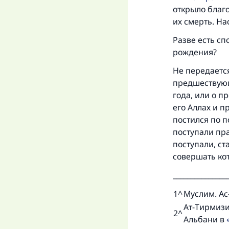
открыло благо
их смерть. На
Разве есть с
рождения?
Не передается
предшествующ
года, или о п
его Аллах и п
постился по 
поступали пра
поступали, ст
совершать кот
_______________
1
^
Муслим. Ас
Ат-Тирмизи.
2
^
Альбани в