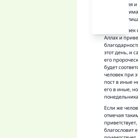
Откровения и
дела поднимал
этот день лиш
Если человек 
Аллах и приве
благодарности
этот день, и 
его пророческ
будет соответ
человек при 
пост в иные н
его в иные, н
понедельника
Если же челов
отмечая таким
приветствует,
благословит е
приветствует