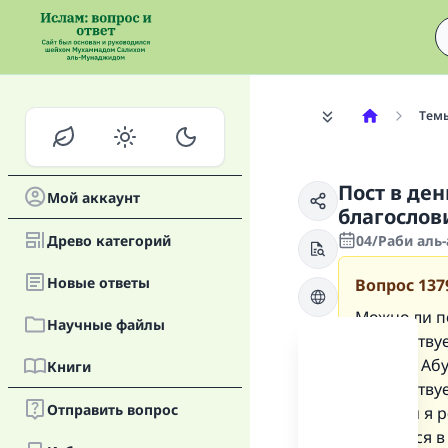
Тем
Пост в де
Мой аккаунт
благослови
Древо категорий
04/Раби аль-
Новые oтветы
Вопрос
137
Можно ли по
Научные файлы
приветствуе
Насаи и Абу
Книги
приветствуе
Отправить вопрос
который я 
поститься в