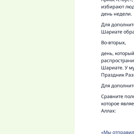
избирают люди
день недели.
Для дополнит
Шариате обра
«
Во-вторых,
день, которы
распространи
Шариате. У му
Праздник Раз
Для дополнит
Сравните поло
которое являе
Аллах:
Мы отправили