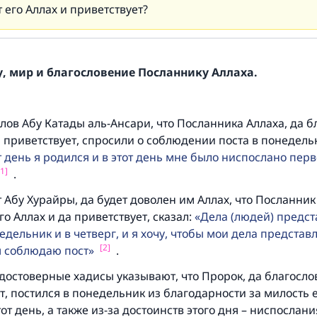
 его Аллах и приветствует?
, мир и благословение Посланнику Аллаха.
лов Абу Катады аль-Ансари, что Посланника Аллаха, да б
а приветствует, спросили о соблюдении поста в понедель
т день я родился и в этот день мне было ниспослано пер
[1]
.
 Абу Хурайры, да будет доволен им Аллах, что Посланник
го Аллах и да приветствует, сказал:
Дела (людей) предс
недельник и в четверг, и я хочу, чтобы мои дела представл
[2]
я соблюдаю пост
.
остоверные хадисы указывают, что Пророк, да благослов
т, постился в понедельник из благодарности за милость 
от день, а также из-за достоинств этого дня – ниспослани