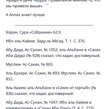
‘Арафа и день ‘Ашура. Правильное мнение то, что
[12]
мы привели выше»
.
А Аллах знает лучше.
______________________________________________
Коран. Сура «Собрание» 62:9.
Ибн аль-Кайим. Заду-ль-Ма’ад. Т. 1. С. 376.
Абу Дауд. Ас-Сунан, № 1052; аль-Альбани в «Сахих
Аби Дауд» (№ 928) сказал, что хадис достоверный.
Муслим. Ас-Сахих, № 865.
Аль-Бухари. Ас-Сахих, № 893; Муслим. Ас-Сахих, №
852.
Аль-Хаким; аль-Альбани в «Сахих ат-таргыб» (№
836) сказал, что хадис достоверный.
Абу Дауд. Ас-Сунан, № 1047; Ибн аль-Кайим в
комментариях к «Сунан Аби Дауд» (Т. 4. С. 273)