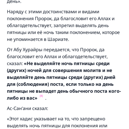
день».
Наряду с этими достоинствами и видами
Участвуйте сейчас!
поклонения Пророк, да благословит его Аллах и
облагодетельствует, запретил выделять день
пятницы или её ночь таким поклонением, которое
не упоминается в Шариате.
От Абу Хурайры передается, что Пророк, да
благословит его Аллах и облагодетельствует,
сказал:
«Не выделяйте ночь пятницы среди
(других) ночей для совершения молитв и не
выделяйте день пятницы среди (других) дней
для (соблюдения) поста, если только на день
пятницы не выпадет день обычного поста кого-
[8]
либо из вас»
.
Ас-Сан‘ани сказал:
«Этот хадис указывает на то, что запрещено
выделять ночь пятницы для поклонения или