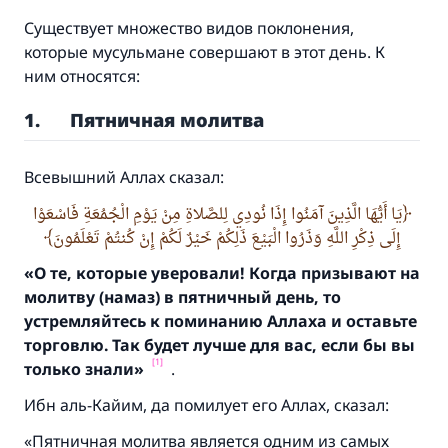
Существует множество видов поклонения,
которые мусульмане совершают в этот день. К
ним относятся:
1.
Пятничная молитва
Всевышний Аллах сказал:
يَا أَيُّهَا الَّذِينَ آمَنُوا إِذَا نُودِي لِلصَّلاةِ مِنْ يَوْمِ الْجُمُعَةِ فَاسْعَوْا
إِلَى ذِكْرِ اللَّهِ وَذَرُوا الْبَيْعَ ذَلِكُمْ خَيْرٌ لَكُمْ إِنْ كُنتُمْ تَعْلَمُونَ
«О те,
которые уверовали! Когда призывают на
молитву (намаз) в пятничный день,
то
устремляйтесь к поминанию Аллаха и оставьте
торговлю.
Так будет лучше для вас,
если бы вы
[1]
только знали»
.
Ибн аль-Кайим, да помилует его Аллах, сказал:
«Пятничная молитва является одним из самых