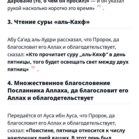
даровано (то, о чём он просил)
»
— и он указал
[5]
рукой насколько коротко это время»
.
3. Чтение суры «аль-Кахф»
Абу Са’ид аль-Худри рассказал, что Пророк, да
благословит его Аллах и облагодетельствует,
сказал:
«Кто прочитает суру „аль-Кяхф“ в день
пятницы, того будет освещать свет между двух
[6]
пятниц»
.
4. Множественное благословение
Посланника Аллаха, да благословит его
Аллах и облагодетельствует
Передаётся от Ауса ибн Ауса, что Пророк, да
благословит его Аллах и облагодетельствует,
сказал:
«
Поистине, пятница относится к числу
наилучших дней ваших. В этот день был