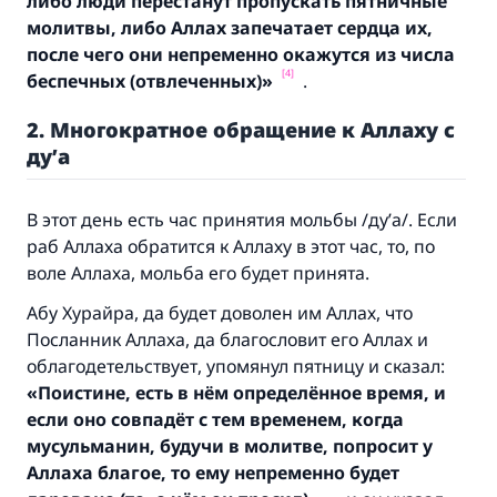
либо люди перестанут пропускать пятничные
молитвы,
либо Аллах запечатает сердца их,
после чего они непременно окажутся из числа
[4]
беспечных (
отвлеченных)
»
.
2. Многократное обращение к Аллаху с
ду’а
В этот день есть час принятия мольбы /ду’а/. Если
раб Аллаха обратится к Аллаху в этот час, то, по
воле Аллаха, мольба его будет принята.
Абу Хурайра, да будет доволен им Аллах, что
Посланник Аллаха, да благословит его Аллах и
облагодетельствует, упомянул пятницу и сказал:
«Поистине, есть в нём определённое время, и
если оно совпадёт с тем временем, когда
мусульманин, будучи в молитве, попросит у
Аллаха благое, то ему непременно будет