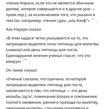
чтения Корана, если это не является обычным
делом(, которое совершается и в другие дни —
прим.пер.), за исключением того, что указано в
[9]
текстах, например, чтение суры „аль-Кахф“»
.
Аль-Науауи сказал:
«В этом хадисе четко указывается на то, что
запрещено выделять ночь пятницы для молитвы
(намаза) или день пятницы для поста.
Единодушное мнение ученых гласит, что это
[10]
макрух
»
.
Он также сказал:
«Ученые сказали, что причина, по которой
запрещено выделять пятницу для поста,
заключается в том, что пятница — это день
мольбы /ду’а/, поминания Аллаха и поклонения:
полного омовения, раннего прихода на молитву,
ожидания молитвы, слушания проповеди и