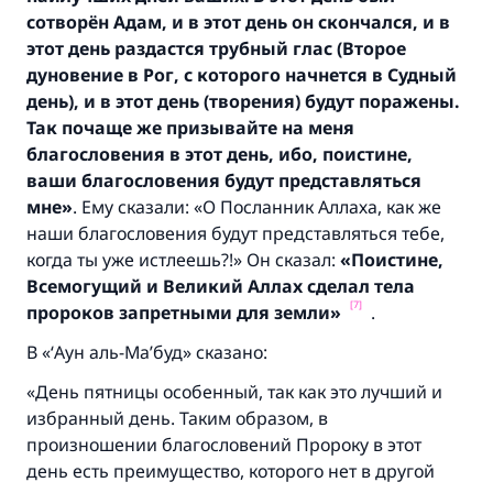
сотворён Адам, и в этот день он скончался, и в
этот день раздастся трубный глас (Второе
дуновение в Рог, с которого начнется в Судный
день), и в этот день (творения) будут поражены.
Так почаще же призывайте на меня
благословения в этот день, ибо, поистине,
ваши благословения будут представляться
мне»
.
Ему сказали: «О Посланник Аллаха, как же
Ответ № 110845 помог сохранить
наши благословения будут представляться тебе,
когда ты уже истлеешь
?!
» Он сказал:
«Поистине,
брак.
Всемогущий и Великий Аллах сделал тела
[7]
пророков запретными для земли»
.
Помогите нам предоставить ответы Умме
Посланник Аллаха, мир ему и
В «‘Аун аль-Ма’буд» сказано:
благословение, сказал:
«День пятницы особенный, так как это лучший и
«Указавшему на благое (полагается) такая
избранный день. Таким образом, в
же награда как и совершившему его»
произношении благословений Пророку в этот
(МУСЛИМ, № 1893).
день есть преимущество, которого нет в другой