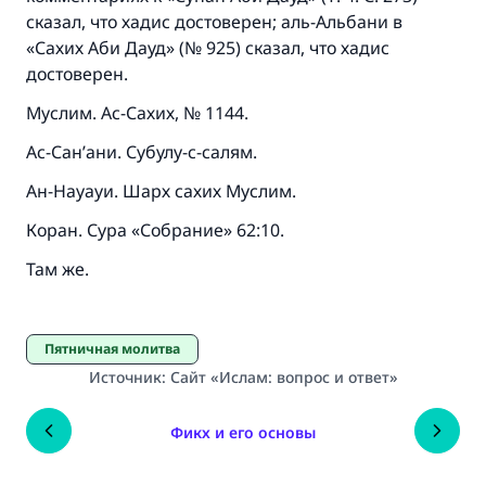
сказал, что хадис достоверен; аль-Альбани в
«Сахих Аби Дауд» (№ 925) сказал, что хадис
достоверен.
Муслим. Ас-Сахих, № 1144.
Ас-Сан’ани. Субулу-с-салям.
Ан-Науауи. Шарх сахих Муслим.
Коран. Сура «Собрание» 62:10.
Там же.
Пятничная молитва
Источник
:
Сайт «Ислам: вопрос и ответ»
Фикх и его основы