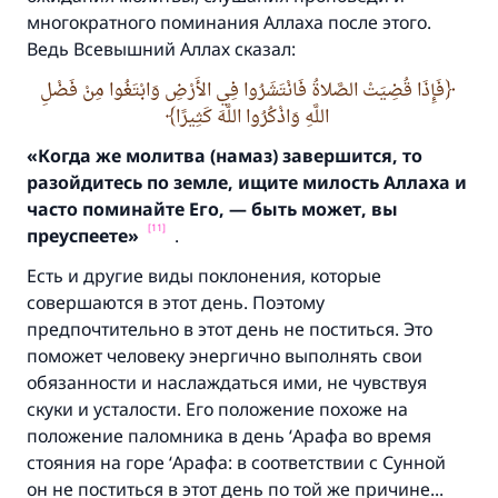
многократного поминания Аллаха после этого.
Ведь Всевышний Аллах сказал:
فَإِذَا قُضِيَتْ الصَّلاةُ فَانْتَشَرُوا فِي الأَرْضِ وَابْتَغُوا مِنْ فَضْلِ
اللَّهِ وَاذْكُرُوا اللَّهَ كَثِيرًا
«Когда же молитва (намаз
) завершится, то
разойдитесь по земле,
ищите милость Аллаха и
часто поминайте Его,
— быть может,
вы
[11]
преуспеете»
.
Есть и другие виды поклонения, которые
совершаются в этот день. Поэтому
предпочтительно в этот день не поститься. Это
поможет человеку энергично выполнять свои
обязанности и наслаждаться ими, не чувствуя
скуки и усталости. Его положение похоже на
положение паломника в день ‘Арафа во время
стояния на горе ‘Арафа: в соответствии с Сунной
он не поститься в этот день по той же причине...