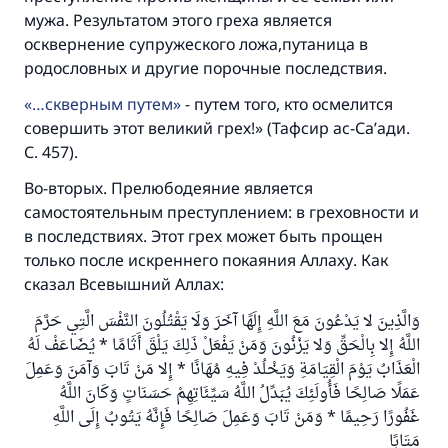
мужа. Результатом этого греха является
осквернение супружеского ложа,путаница в
родословных и другие порочные последствия.
…скверным путем
- путем того, кто осмелится
совершить этот великий грех!» (Тафсир ас-Са’ади.
С. 457).
Во-вторых. Прелюбодеяние является
самостоятельным преступлением: в греховности и
в последствиях. Этот грех может быть прощен
только после искреннего покаяния Аллаху. Как
сказал Всевышний Аллах:
وَالَّذِينَ لا يَدْعُونَ مَعَ اللَّهِ إِلَهًا آخَرَ وَلَا يَقْتُلُونَ النَّفْسَ الَّتِي حَرَّمَ
اللَّهُ إِلا بِالْحَقِّ وَلا يَزْنُونَ وَمَنْ يَفْعَلْ ذَلِكَ يَلْقَ أَثَامًا * يُضَاعَفْ لَهُ
الْعَذَابُ يَوْمَ الْقِيَامَةِ وَيَخْلُدْ فِيهِ مُهَانًا * إِلا مَنْ تَابَ وَآمَنَ وَعَمِلَ
عَمَلًا صَالِحًا فَأُولَئِكَ يُبَدِّلُ اللَّهُ سَيِّئَاتِهِمْ حَسَنَاتٍ وَكَانَ اللَّهُ
غَفُورًا رَحِيمًا * وَمَنْ تَابَ وَعَمِلَ صَالِحًا فَإِنَّهُ يَتُوبُ إِلَى اللَّهِ
مَتَابًا