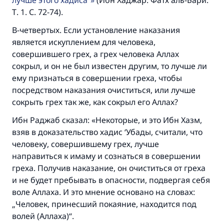
лучше этого хадиса“
(Ибн Хаджар. Фатх аль-Бари.
Т. 1. С. 72-74).
В-четвертых. Если установление наказания
является искуплением для человека,
совершившего грех, а грех человека Аллах
сокрыл, и он не был известен другим, то лучше ли
ему признаться в совершении греха, чтобы
посредством наказания очиститься, или лучше
сокрыть грех так же, как сокрыл его Аллах?
Ибн Раджаб сказал: «Некоторые, и это Ибн Хазм,
взяв в доказательство хадис ‘Убады, считали, что
человеку, совершившему грех, лучше
направиться к имаму и сознаться в совершении
греха. Получив наказание, он очиститься от греха
и не будет пребывать в опасности, подвергая себя
воле Аллаха. И это мнение основано на словах:
„Человек, принесший покаяние, находится под
волей (Аллаха)“.