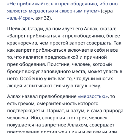
Не приближайтесь к прелюбодеянию, ибо оно
является мерзостью и скверным путем
(сура
аль-Исра
, аят 32).
Шейх ас-Са‘ади, да помилует его Аллах, сказал:
«Запрет приближаться к прелюбодеянию, более
красноречив, чем простой запрет совершать. Так
как запрет приближаться включает в себя и все
то, что является предпосылкой и причиной
прелюбодеяния. Поистине, человек, который
бродит вокруг заповедного места, может упасть в
него. Особенно учитывая то, что души многих
людей испытывают сильную тягу к нему.
Аллах назвал прелюбодеяние
мерзостью
, то
есть грехом, омерзительность которого
подтверждает и Шариат, и разум, и сама природа
человека. Ибо, совершая этот грех, человек
покушается на запретное Аллахом, совершает
преступление против женщины и ее семьи или