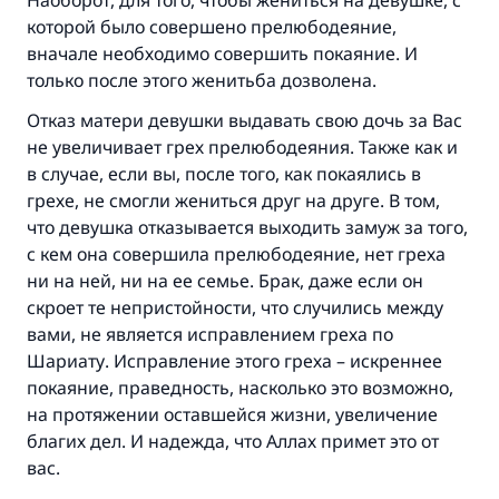
Наоборот, для того, чтобы жениться на девушке, с
которой было совершено прелюбодеяние,
вначале необходимо совершить покаяние. И
только после этого женитьба дозволена.
Отказ матери девушки выдавать свою дочь за Вас
не увеличивает грех прелюбодеяния. Также как и
в случае, если вы, после того, как покаялись в
грехе, не смогли жениться друг на друге. В том,
Ответ № 110845 помог сохранить
что девушка отказывается выходить замуж за того,
брак.
с кем она совершила прелюбодеяние, нет греха
ни на ней, ни на ее семье. Брак, даже если он
Помогите нам предоставить ответы Умме
скроет те непристойности, что случились между
вами, не является исправлением греха по
Посланник Аллаха, мир ему и
Шариату. Исправление этого греха – искреннее
благословение, сказал:
покаяние, праведность, насколько это возможно,
«Указавшему на благое (полагается) такая
на протяжении оставшейся жизни, увеличение
же награда как и совершившему его»
благих дел. И надежда, что Аллах примет это от
(МУСЛИМ, № 1893).
вас.