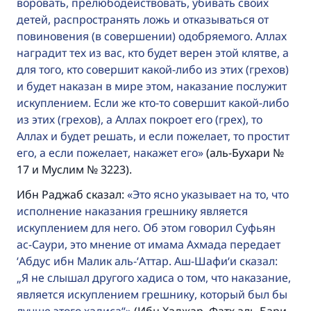
воровать, прелюбодействовать, убивать своих
детей, распространять ложь и отказываться от
повиновения (в совершении) одобряемого. Аллах
наградит тех из вас, кто будет верен этой клятве, а
для того, кто совершит какой-либо из этих (грехов)
и будет наказан в мире этом, наказание послужит
искуплением. Если же кто-то совершит какой-либо
из этих (грехов), а Аллах покроет его (грех), то
Аллах и будет решать, и если пожелает, то простит
его, а если пожелает, накажет его
(аль-Бухари №
17 и Муслим № 3223).
Ибн Раджаб сказал:
Это ясно указывает на то, что
исполнение наказания грешнику является
искуплением для него. Об этом говорил Суфьян
ас-Саури, это мнение от имама Ахмада передает
‘Абдус ибн Малик аль-‘Аттар. Аш-Шафи‘и сказал:
„Я не слышал другого хадиса о том, что наказание,
является искуплением грешнику, который был бы