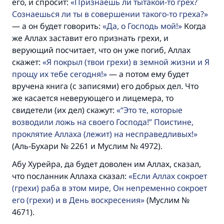
его, и спросит:
Признаёшь ли тытакой-то грех?
Сознаешься ли ты в совершении такого-то греха?
— а он будет говорить:
Да, о Господь мой!
Когда
же Аллах заставит его признать грехи, и
верующий посчитает, что он уже погиб, Аллах
скажет:
Я покрыл (твои грехи) в земной жизни и Я
прощу их тебе сегодня!
— а потом ему будет
вручена книга (с записями) его добрых дел. Что
же касается неверующего и лицемера, то
свидетели (их дел) скажут:
“Это те, которые
возводили ложь на своего Господа!” Поистине,
проклятие Аллаха (лежит) на несправедливых!
(Аль-Бухари № 2261 и Муслим № 4972).
Абу Хурейра, да будет доволен им Аллах, сказал,
что посланник Аллаха сказал:
Если Аллах сокроет
(грехи) раба в этом мире, Он непременно сокроет
его (грехи) и в День воскресения
(Муслим №
4671).