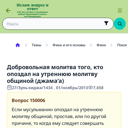
Темы
Фикх и его основы
Фикх
Покло
Добровольная молитва того, кто
опоздал на утреннюю молитву
общиной (джама‘а)
27/Зуль-хиджа/1434 , 01/ноябрь/2013
7,658
Вопрос
150006
Если мусульманин опоздал на утреннюю
молитву общиной, проспав, или по другой
причине, то когда ему следует совершать