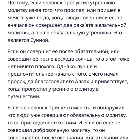
Поэтому, если человек пропустил утреннюю
молитву из-за того, что проспал, или пришел в
мечеть уже тогда, когда люди совершили её, то
вначале он совершает два рака‘ата желательной
молитвы, а после обязательную утреннюю. Это
является Сунной.
Если он совершит её после обязательной, или
Ответ № 110845 помог сохранить
совершит её после восхода солнца, то в этом тоже
брак.
нет ничего плохого. Однако, лучше и
предпочтительнее начать с того, с чего начал
Помогите нам предоставить ответы Умме
пророк, да благословит его Аллах и приветствует,
Посланник Аллаха, мир ему и
когда пропустил утреннюю молитву в
благословение, сказал:
путешествии.
«Указавшему на благое (полагается) такая
Если же человек пришел в мечеть, и обнаружил,
же награда как и совершившему его»
что люди уже совершают обязательную молитву,
(МУСЛИМ, № 1893).
то он присоединяется к ним. И если он еще не
совершил добровольную молитву, то он
совершает её после окончания обязательной или