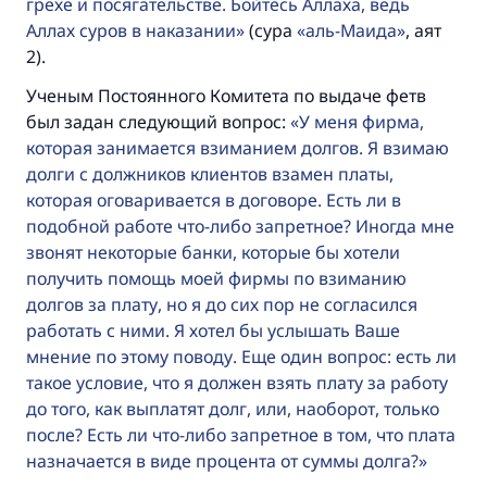
грехе и посягательстве. Бойтесь Аллаха, ведь
Аллах суров в наказании
(сура
аль-Маида
, аят
2).
Ученым Постоянного Комитета по выдаче фетв
был задан следующий вопрос:
У меня фирма,
которая занимается взиманием долгов. Я взимаю
долги с должников клиентов взамен платы,
которая оговаривается в договоре. Есть ли в
подобной работе что-либо запретное? Иногда мне
Ответ № 110845 помог сохранить
звонят некоторые банки, которые бы хотели
брак.
получить помощь моей фирмы по взиманию
долгов за плату, но я до сих пор не согласился
Помогите нам предоставить ответы Умме
работать с ними. Я хотел бы услышать Ваше
мнение по этому поводу. Еще один вопрос: есть ли
Посланник Аллаха, мир ему и
такое условие, что я должен взять плату за работу
благословение, сказал:
до того, как выплатят долг, или, наоборот, только
«Указавшему на благое (полагается) такая
же награда как и совершившему его»
после? Есть ли что-либо запретное в том, что плата
назначается в виде процента от суммы долга?
(МУСЛИМ, № 1893).