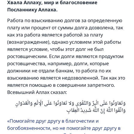
Хвала Аллаху, мир и благословение
Посланнику Аллаха.
Работа по взыскиванию долгов за определенную
плату или процент от суммы долга дозволена, так
как эта работа является работой за плату
(вознаграждение), однако условием этой работы
является условие, чтобы этот долг не был
ростовщическим. Если долги являются продуктом
ростовщичества, например, долги, которые
должники не отдали банкам, то работа по их
взыскиванию является недозволенной. Так как это
является помощью в совершении запретного.
Всевышний Аллах сказал:
وَتَعَاوَنُوا عَلَى الْبِرِّ وَالتَّقْوَى وَلا تَعَاوَنُوا عَلَى الْإثْمِ وَالْعُدْوَانِ
وَاتَّقُوا اللَّهَ إِنَّ اللَّهَ شَدِيدُ الْعِقَابِ
Помогайте друг другу в благочестии и
богобоязненности, но не помогайте друг другу в