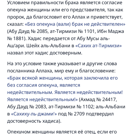
Условием правильности брака является согласие
опекуна женщины или его представителя, так как
пророк, да благословит его Аллах и приветствует,
сказал:
Без опекуна (вали) брак не действителен
(Абу Дауд № 2085, ат-Тирмизи № 1101, Ибн Маджа
№ 1881). Хадис передается от Абу Мусы аль-
Аш‘ари. Шейх аль-Альбани в
Сахих ат-Тирмизи
назвал этот хадис достоверным.
На это условие также указывает и другие слова
посланника Аллаха, мир ему и благословение:
Брак всякой женщины, которая заключила его
без согласия опекуна, является
недействительным. Является недействительным!
Является недействительным!
(Ахмад № 24417,
Абу Дауд № 2083, ат-Тирмизи № 1102; аль-Альбани
в
Сахиху-ль-джами‘
под № 2709 подтвердил
достоверность хадиса).
Опекуном женщины является её отец, если его