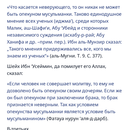
Помогите нам предоставить ответы Умме
Что касается неверующего, то он никак не может
Посланник Аллаха, мир ему и
быть опекуном мусульманки. Таково единодушное
благословение, сказал:
мнение всех ученых (иджма‘), среди которых
«Указавшему на благое (полагается) такая
Малик, аш-Шафи‘и, Абу ‘Убейд и сторонники
же награда как и совершившему его»
независимого суждения (асхабу-р-рай; Абу
Ханифа и др. –прим. пер.). Ибн аль-Мунзир сказал:
(МУСЛИМ, № 1893).
„Такого мнения придерживались все, кого мы
знаем из ученых“
(аль-Мугни. Т. 9. С. 377).
Участвуйте сейчас!
Шейх Ибн ‘Усеймин, да помилует его Аллах,
сказал:
Если человек не совершает молитву, то ему не
дозволено быть опекуном своим дочерям. Если же
он был опекуном при заключении брака, то брак
признается неверным. Так как условием
опекунства мусульманки является условие быть
мусульманином
(Фатауа нурун ‘аля-д-дарб).
В-третьих.