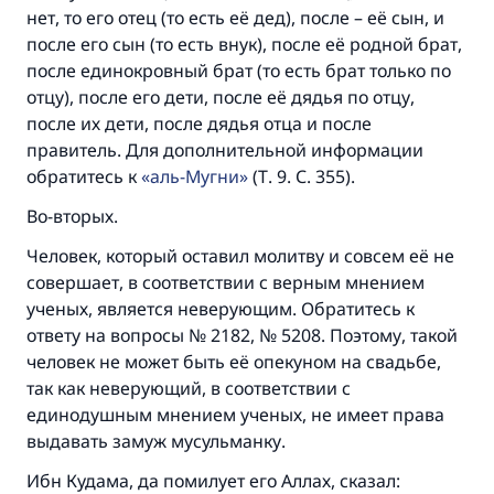
нет, то его отец (то есть её дед), после – её сын, и
после его сын (то есть внук), после её родной брат,
после единокровный брат (то есть брат только по
отцу), после его дети, после её дядья по отцу,
после их дети, после дядья отца и после
правитель. Для дополнительной информации
обратитесь к
аль-Мугни
(Т. 9. С. 355).
Во-вторых.
Человек, который оставил молитву и совсем её не
совершает, в соответствии с верным мнением
ученых, является неверующим. Обратитесь к
ответу на вопросы № 2182, № 5208. Поэтому, такой
человек не может быть её опекуном на свадьбе,
так как неверующий, в соответствии с
единодушным мнением ученых, не имеет права
Ответ № 110845 помог сохранить
выдавать замуж мусульманку.
брак.
Ибн Кудама, да помилует его Аллах, сказал: