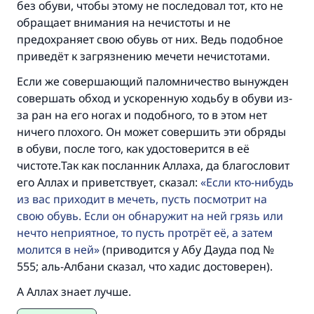
без обуви, чтобы этому не последовал тот, кто не
Ответ № 110845 помог сохранить
обращает внимания на нечистоты и не
предохраняет свою обувь от них. Ведь подобное
брак.
приведёт к загрязнению мечети нечистотами.
Помогите нам предоставить ответы Умме
Если же совершающий паломничество вынужден
Посланник Аллаха, мир ему и
совершать обход и ускоренную ходьбу в обуви из-
благословение, сказал:
за ран на его ногах и подобного, то в этом нет
«Указавшему на благое (полагается) такая
ничего плохого. Он может совершить эти обряды
же награда как и совершившему его»
в обуви, после того, как удостоверится в её
чистоте.Так как посланник Аллаха, да благословит
(МУСЛИМ, № 1893).
его Аллах и приветствует, сказал:
Если кто-нибудь
из вас приходит в мечеть, пусть посмотрит на
свою обувь. Если он обнаружит на ней грязь или
Участвуйте сейчас!
нечто неприятное, то пусть протрёт её, а затем
молится в ней
(приводится у Абу Дауда под №
555; аль-Албани сказал, что хадис достоверен).
А Аллах знает лучше.