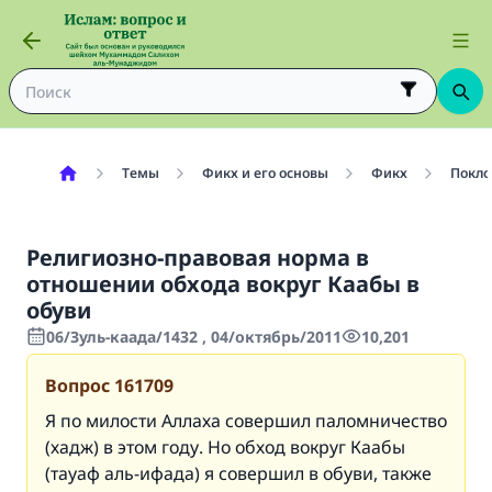
Темы
Фикх и его основы
Фикх
Покло
Религиозно-правовая норма в
отношении обхода вокруг Каабы в
обуви
06/Зуль-каада/1432 , 04/октябрь/2011
10,201
Вопрос
161709
Я по милости Аллаха совершил паломничество
(хадж) в этом году. Но обход вокруг Каабы
(тауаф аль-ифада) я совершил в обуви, также