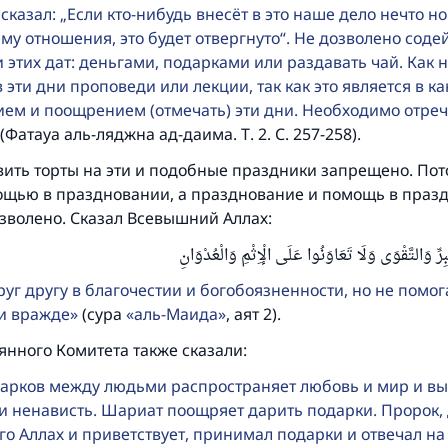
 сказал: „Если кто-нибудь внесёт в это наше дело нечто но
у отношения, это будет отвергнуто“. Не дозволено содей
этих дат: деньгами, подарками или раздавать чай. Как 
 эти дни проповеди или лекции, так как это является в к
Ответ № 110845 помог сохранить брак
ем и поощрением (отмечать) эти дни. Необходимо отречь
(Фатауа аль-ляджна ад-даима. Т. 2. С. 257-258).
Помогите нам предоставить ответы Умме
вить торты на эти и подобные праздники запрещено. Пото
Посланник Аллаха, мир ему и благословение, сказал:
ощью в праздновании, а празднование и помощь в праз
Указавшему на благое (полагается) такая же награда как
озволено. Сказал Всевышний Аллах:
совершившему его»
رِّ وَالتَّقْوَى وَلَا تَعَاوَنُوا عَلَى الْإِثْمِ وَالْعُدْوَانِ
(МУСЛИМ, № 1893).
уг другу в благочестии и богобоязненности, но не помог
 и вражде
(сура
аль-Маида
, аят 2).
Участвуйте сейчас!
янного Комитета также сказали:
арков между людьми распространяет любовь и мир и вы
 и ненависть. Шариат поощряет дарить подарки. Пророк,
го Аллах и приветствует, принимал подарки и отвечал на 