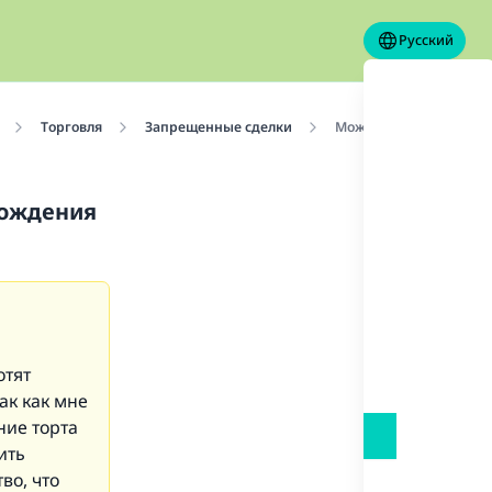
Русский
Торговля
Запрещенные сделки
Можно ли готовить тор
рождения
отят
ак как мне
ние торта
ить
во, что