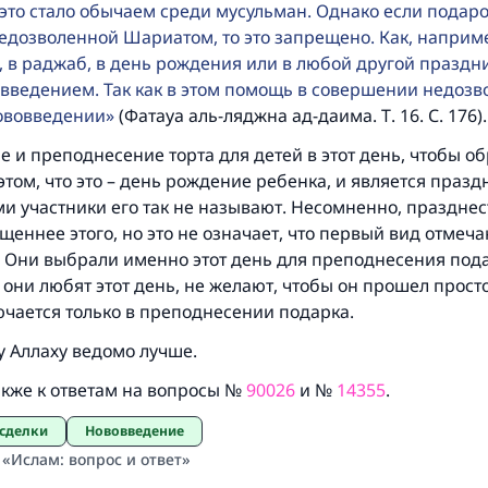
 это стало обычаем среди мусульман. Однако если подар
недозволенной Шариатом, то это запрещено. Как, наприм
, в раджаб, в день рождения или в любой другой праздн
овведением. Так как в этом помощь в совершении недозв
нововведении
(Фатауа аль-ляджна ад-даима. Т. 16. С. 176).
 и преподнесение торта для детей в этот день, чтобы об
том, что это – день рождение ребенка, и является праз
и участники его так не называют. Несомненно, празднес
еннее этого, но это не означает, что первый вид отмеча
. Они выбрали именно этот день для преподнесения под
то они любят этот день, не желают, чтобы он прошел просто
ючается только в преподнесении подарка.
 Аллаху ведомо лучше.
акже к ответам на вопросы №
90026
и №
14355
.
 сделки
Нововведение
 «Ислам: вопрос и ответ»