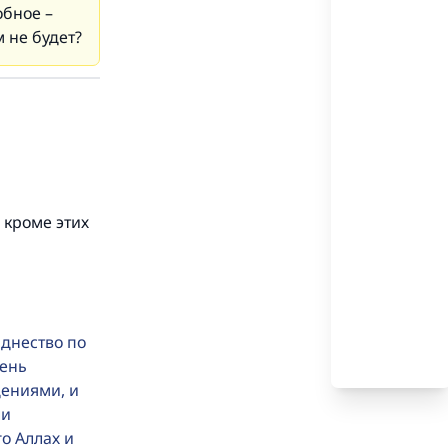
обное –
м не будет?
 кроме этих
зднество по
день
дениями, и
ли
о Аллах и