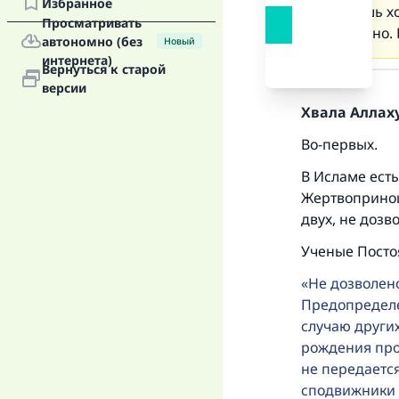
Избранное
они лишь хо
Просматривать
дозволено. 
автономно (без
Новый
интернета)
Ответ
Вернуться к старой
версии
Хвала Аллаху
Во-первых.
В Исламе ест
Жертвопринош
двух, не дозв
Ученые Посто
Не дозволено
Предопределе
случаю других
рождения про
не передается
сподвижники 