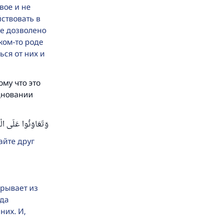
вое и не
ствовать в
не дозволено
аком-то роде
.
ся от них и
му что это
дновании
 и
وَتَعَاوَنُوا عَلَى الْبِ
айте друг
рывает из
 да
них. И,