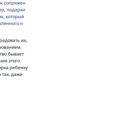
ок сопряжен
ер, подарки
ик, который
оленного и
радовать их,
днованием.
тво бывает
ния этого
арка ребенку
 так, даже