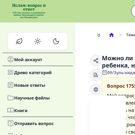
Тем
Можно ли 
Мой аккаунт
ребенка, 
Древо категорий
09/Зуль-хидж
Новые oтветы
Вопрос
175
Мой вопрос
Научные файлы
приготовлен
заказать на
Книги
сказали, чт
Отправить вопрос
на день рож
причину сво