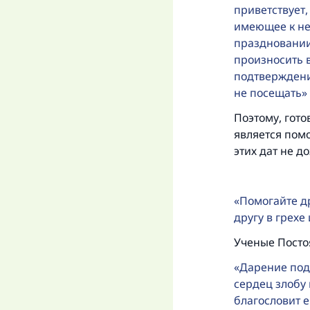
приветствует,
имеющее к нем
праздновании 
произносить в
подтверждени
не посещать
Поэтому, гото
является пом
«
этих дат не д
Помогайте др
другу в грехе
Ученые Посто
Дарение под
сердец злобу
благословит е