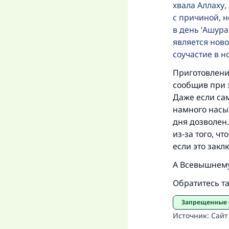
хвала Аллаху,
с причиной, 
в день ‘Ашура
является нов
соучастие в 
Приготовление
сообщив при э
Даже если сам
намного насыщ
дня дозволен
из-за того, ч
если это закл
А Всевышнему
Обратитесь т
Запрещенные
Источник
:
Сайт