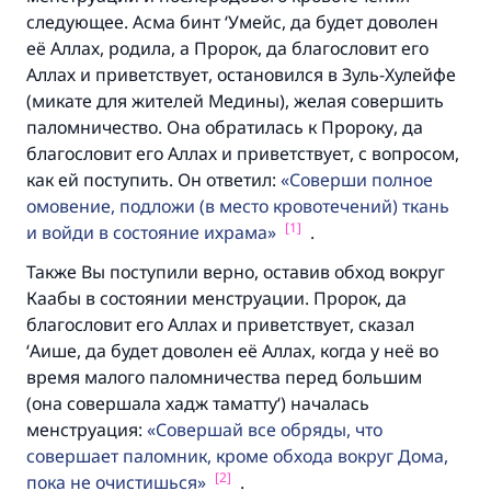
следующее. Асма бинт ‘Умейс, да будет доволен
её Аллах, родила, а Пророк, да благословит его
Аллах и приветствует, остановился в Зуль-Хулейфе
(микате для жителей Медины), желая совершить
паломничество. Она обратилась к Пророку, да
благословит его Аллах и приветствует, с вопросом,
как ей поступить. Он ответил:
Соверши полное
омовение, подложи (в место кровотечений) ткань
[1]
и войди в состояние ихрама
.
Также Вы поступили верно, оставив обход вокруг
Каабы в состоянии менструации. Пророк, да
благословит его Аллах и приветствует, сказал
‘Аише, да будет доволен её Аллах, когда у неё во
время малого паломничества перед большим
(она совершала хадж таматту‘) началась
менструация:
Совершай все обряды, что
совершает паломник, кроме обхода вокруг Дома,
[2]
пока не очистишься
.