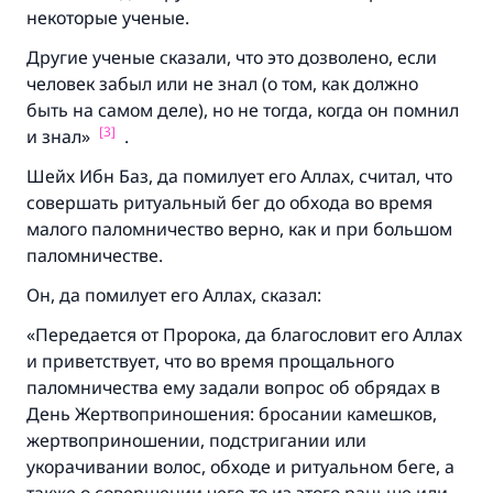
некоторые ученые.
Другие ученые сказали, что это дозволено, если
человек забыл или не знал (о том, как должно
быть на самом деле), но не тогда, когда он помнил
[3]
и знал»
.
Ответ № 110845 помог сохранить
Шейх Ибн Баз, да помилует его Аллах, считал, что
совершать ритуальный бег до обхода во время
брак.
малого паломничество верно, как и при большом
паломничестве.
Помогите нам предоставить ответы Умме
Он, да помилует его Аллах, сказал:
Посланник Аллаха, мир ему и
благословение, сказал:
«Передается от Пророка, да благословит его Аллах
«Указавшему на благое (полагается) такая
и приветствует, что во время прощального
же награда как и совершившему его»
паломничества ему задали вопрос об обрядах в
(МУСЛИМ, № 1893).
День Жертвоприношения: бросании камешков,
жертвоприношении, подстригании или
укорачивании волос, обходе и ритуальном беге, а