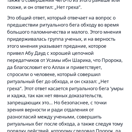
Участвуйте сейчас!
также о совершении чего-то из этого раньше или
позже, и он ответил: „Нет греха“.
Это общий ответ, который отвечает на вопрос о
предшествии ритуального бега обходу во время
большого паломничества и малого. Этого мнения
придерживалась группа ученых, и на верность
этого мнения указывает предание, которое
привел Абу Дауд с хорошей цепочкой
передатчиков от Усамы ибн Шарика, что Пророка,
да благословит его Аллах и приветствует,
спросили о человеке, который совершил
ритуальный бег до обхода, и он сказал: „Нет
греха“. Этот ответ касается ритуального бега ‘умры
и хаджа, так как нет явных доказательств,
запрещающих это… Но безопаснее, с точки
зрения верности и ради отдаления от
разногласий между учеными, совершить
ритуальных бег после обхода, а также следуя тому
порядку действий, которому следовал Пророк, да