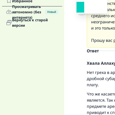
Избранное
пространств
Просматривать
сайт, сколь
автономно (без
Новый
среднего ис
интернета)
Вернуться к старой
неограниче
версии
и это тольк
Прошу вас р
Ответ
Хвала Аллаху
Нет греха в а
дробной суба
плату.
Что же касает
является. Так
предмете арен
приводит к с