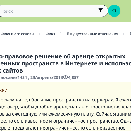
Фикх и его основы
Фикх
Имущественные отношения
о-правовое решение об аренде открытых
енных пространств в Интернете и использ
х сайтов
ас-сани/1434 , 23/апрель/2013
4,857
887
сроком на год большие пространства на серверах. Я еже
договор, чтобы дробно арендовать это пространство вл
тов за ежегодную или ежемесячную плату. Сейчас я зани
е, то есть известное и ограниченное пространство. Одна
орые предлагают неограниченное, то есть неизвестное