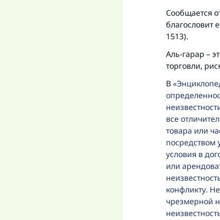
Сообщается от
«
благословит е
1513).
Аль-гарар – э
торговли, риск
В
Энциклопе
определеннос
неизвестност
все отличител
товара или ча
посредством 
условия в дог
или арендоват
неизвестност
конфликту. Н
чрезмерной не
неизвестност