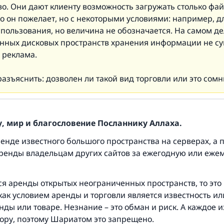
о. Они дают клиенту возможность загружать столько фай
ко он пожелает, но с некоторыми условиями: например, д
пользования, но величина не обозначается. На самом де
нных дисковых пространств хранения информации не су
о реклама.
азъяснить: дозволен ли такой вид торговли или это сом
, мир и благословение Посланнику Аллаха.
ренде известного большого пространства на серверах, а 
ренды владельцам других сайтов за ежегодную или еже
ся аренды открытых неограниченных пространств, то это
Ответ № 110845 помог сохранить брак
 как условием аренды и торговли является известность ил
ды или товаре. Незнание – это обман и риск. А каждое и
Помогите нам предоставить ответы Умме
пору, поэтому Шариатом это запрещено.