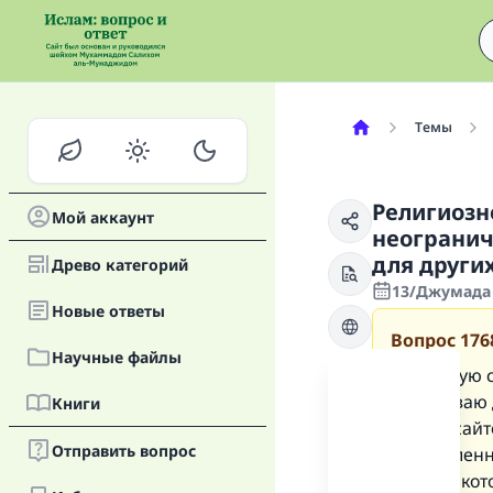
Темы
Религиозн
Мой аккаунт
неогранич
для други
Древо категорий
13/Джумада 
Новые oтветы
Вопрос
176
Научные файлы
Я арендую 
продлеваю 
Книги
других сай
Отправить вопрос
определенно
фирмы, кот