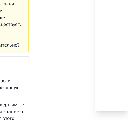
лов на
ля
ле,
ществует,
нительно?
после
месячную
 верным не
.
и знание о
з этого