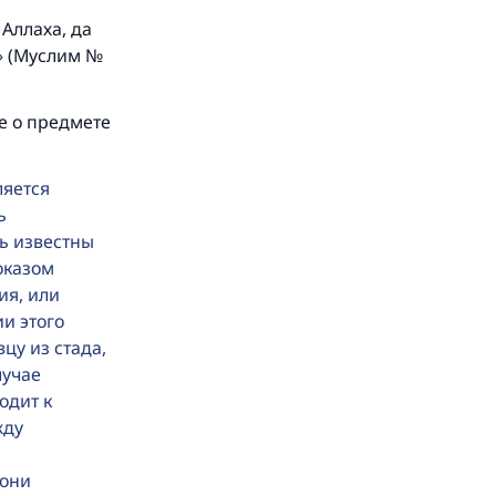
 Аллаха, да
 и
(Муслим №
ие о предмете
ляется
ь
ь известны
оказом
ия, или
и этого
цу из стада,
лучае
одит к
жду
 они