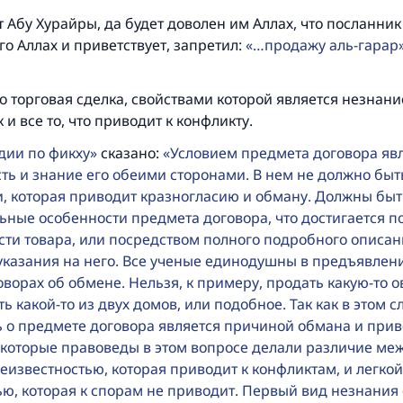
Посланник Аллаха, мир ему и благословение, сказал:
 Абу Хурайры, да будет доволен им Аллах, что посланник
Указавшему на благое (полагается) такая же награда как
го Аллах и приветствует, запретил:
…продажу аль-гарар
совершившему его»
(МУСЛИМ, № 1893).
то торговая сделка, свойствами которой является незнан
 и все то, что приводит к конфликту.
дии по фикху
сказано:
Условием предмета договора яв
Участвуйте сейчас!
ть и знание его обеими сторонами. В нем не должно быт
и, которая приводит кразногласию и обману. Должны быт
ьные особенности предмета договора, что достигается п
сти товара, или посредством полного подробного описан
указания на него. Все ученые единодушны в предъявлени
оворах об обмене. Нельзя, к примеру, продать какую-то ов
ь какой-то из двух домов, или подобное. Так как в этом с
ь о предмете договора является причиной обмана и прив
екоторые правоведы в этом вопросе делали различие ме
известностью, которая приводит к конфликтам, и легкой
ью, которая к спорам не приводит. Первый вид незнания