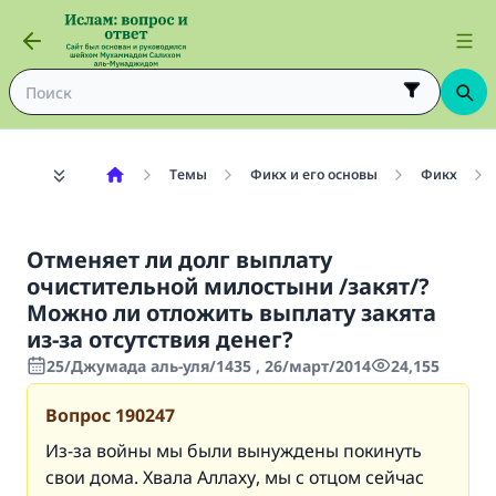
Темы
Фикх и его основы
Фикх
Отменяет ли долг выплату
очистительной милостыни /закят/?
Можно ли отложить выплату закята
из-за отсутствия денег?
25/Джумада аль-уля/1435 , 26/март/2014
24,155
Вопрос
190247
Из-за войны мы были вынуждены покинуть
свои дома. Хвала Аллаху, мы с отцом сейчас