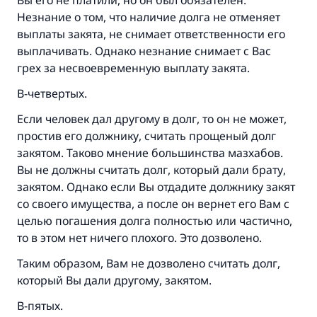
Вы его не платили, но он был обязателен.
Незнание о том, что наличие долга не отменяет
выплаты закята, не снимает ответственности его
выплачивать. Однако незнание снимает с Вас
Ответ № 110845 помог сохранить
грех за несвоевременную выплату закята.
брак.
В-четвертых.
Если человек дал другому в долг, то он не может,
Помогите нам предоставить ответы Умме
простив его должнику, считать прощеный долг
Посланник Аллаха, мир ему и
закятом. Таково мнение большинства мазхабов.
благословение, сказал:
Вы не должны считать долг, который дали брату,
«Указавшему на благое (полагается) такая
закятом. Однако если Вы отдадите должнику закят
же награда как и совершившему его»
со своего имущества, а после он вернет его Вам с
целью погашения долга полностью или частично,
(МУСЛИМ, № 1893).
то в этом нет ничего плохого. Это дозволено.
Таким образом, Вам не дозволено считать долг,
Участвуйте сейчас!
который Вы дали другому, закятом.
В-пятых.