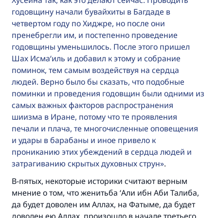
Хусейна так, как это делают сейчас. Проводить
годовщину начали бувайхиты в Багдаде в
четвертом году по Хиджре, но после они
пренебрегли им, и постепенно проведение
годовщины уменьшилось. После этого пришел
Шах Исма‘иль и добавил к этому и собрание
поминок, тем самым воздействуя на сердца
людей. Верно было бы сказать, что подобные
поминки и проведения годовщин были одними из
самых важных факторов распространения
шиизма в Иране, потому что те проявления
печали и плача, те многочисленные оповещения
и удары в барабаны и иное привело к
прониканию этих убеждений в сердца людей и
затрагиванию скрытых духовных струн
.
В-пятых, некоторые историки считают верным
мнение о том, что женитьба ‘Али ибн Аби Талиба,
да будет доволен им Аллах, на Фатыме, да будет
доволен ею Аллах, произошло в начале третьего