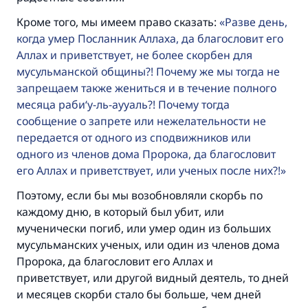
Кроме того, мы имеем право сказать:
Разве день,
когда умер Посланник Аллаха, да благословит его
Ответ № 110845 помог сохранить
Аллах и приветствует, не более скорбен для
мусульманской общины?! Почему же мы тогда не
брак.
запрещаем также жениться и в течение полного
месяца раби‘у-ль-аууаль?! Почему тогда
Помогите нам предоставить ответы Умме
сообщение о запрете или нежелательности не
Посланник Аллаха, мир ему и
передается от одного из сподвижников или
благословение, сказал:
одного из членов дома Пророка, да благословит
«Указавшему на благое (полагается) такая
его Аллах и приветствует, или ученых после них?!
же награда как и совершившему его»
Поэтому, если бы мы возобновляли скорбь по
(МУСЛИМ, № 1893).
каждому дню, в который был убит, или
мученически погиб, или умер один из больших
мусульманских ученых, или один из членов дома
Участвуйте сейчас!
Пророка, да благословит его Аллах и
приветствует, или другой видный деятель, то дней
и месяцев скорби стало бы больше, чем дней