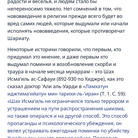
радости и веселья, и людям стало бы
непереносимо тяжело. Нет сомнений в том, что
нововведение в религии прежде всего будет во
вред самих людей, которые выдумали или начали
исполнять нововведения, которые противоречат
Шариату.
Некоторые историки говорили, что первым, кто
придумал это мнение, и даже первым кто
выдумал поминки и возобновление скорби и
траура в начале месяца мухаррам – это Шах
Исма‘иль ас-Сафауи (892-930 по Хиджре), как это
сказал доктор ‘Али аль-Уарди в
Ламхатун
иджтима‘ийатун мин тарихи-ль-‘ирак
(Т. 1. С. 59):
Шах Исма‘иль не ограничился только террором и
устрашением на пути распространения шиизма,
но также опирался и на другой способ. Это способ
пропаганды и психологического убеждения, он
велел устраивать ежегодные поминки по убийству