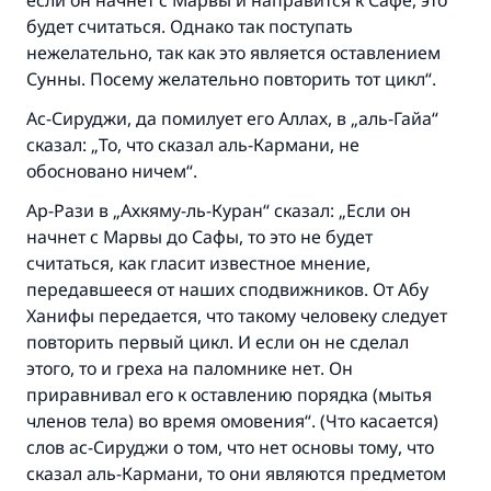
если он начнет с Марвы и направится к Сафе, это
будет считаться. Однако так поступать
нежелательно, так как это является оставлением
Ответ № 110845 помог сохранить
Сунны. Посему желательно повторить тот цикл“.
брак.
Ас-Сируджи, да помилует его Аллах, в „аль-Гайа“
сказал: „То, что сказал аль-Кармани, не
Помогите нам предоставить ответы Умме
обосновано ничем“.
Посланник Аллаха, мир ему и
Ар-Рази в „Ахкяму-ль-Куран“ сказал: „Если он
благословение, сказал:
начнет с Марвы до Сафы, то это не будет
«Указавшему на благое (полагается) такая
считаться, как гласит известное мнение,
же награда как и совершившему его»
передавшееся от наших сподвижников. От Абу
(МУСЛИМ, № 1893).
Ханифы передается, что такому человеку следует
повторить первый цикл. И если он не сделал
этого, то и греха на паломнике нет. Он
Участвуйте сейчас!
приравнивал его к оставлению порядка (мытья
членов тела) во время омовения“. (Что касается)
слов ас-Сируджи о том, что нет основы тому, что
сказал аль-Кармани, то они являются предметом