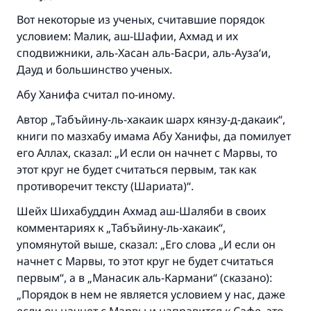
Вот некоторые из ученых, считавшие порядок
условием: Малик, аш-Шафии, Ахмад и их
сподвижники, аль-Хасан аль-Басри, аль-Ауза‘и,
Дауд и большинство ученых.
Абу Ханифа считал по-иному.
Автор „Табъйину-ль-хакаик шарх кянзу-д-дакаик“,
книги по мазхабу имама Абу Ханифы, да помилует
его Аллах, сказал: „И если он начнет с Марвы, то
этот круг не будет считаться первым, так как
противоречит тексту (Шариата)“.
Шейх Шихабуддин Ахмад аш-Шаляби в своих
комментариях к „Табъйину-ль-хакаик“,
упомянутой выше, сказал: „Его слова „И если он
начнет с Марвы, то этот круг не будет считаться
первым“, а в „Манасик аль-Кармани“ (сказано):
„Порядок в нем не является условием у нас, даже