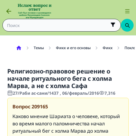
Темы
Фикх и его основы
Фикх
Покло
Религиозно-правовое решение о
начале ритуального бега с холма
Марва, а не с холма Сафа
27/Раби ас-сани/1437 , 06/февраль/2016
7,316
Вопрос
209165
Каково мнение Шариата о человеке, который
во время малого паломничества начал
ритуальный бег с холма Марва до холма