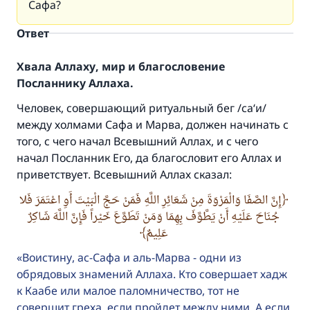
Сафа?
Ответ
Хвала Аллаху, мир и благословение
Посланнику Аллаха.
Человек, совершающий ритуальный бег /са‘и/
между холмами Сафа и Марва, должен начинать с
того, с чего начал Всевышний Аллах, и с чего
начал Посланник Его, да благословит его Аллах и
приветствует. Всевышний Аллах сказал:
إِنَّ الصَّفَا وَالْمَرْوَةَ مِنْ شَعَائِرِ اللَّهِ فَمَنْ حَجَّ الْبَيْتَ أَوِ اعْتَمَرَ فَلا
جُنَاحَ عَلَيْهِ أَنْ يَطَّوَّفَ بِهِمَا وَمَنْ تَطَوَّعَ خَيْراً فَإِنَّ اللَّهَ شَاكِرٌ
عَلِيمٌ
Воистину, ас-Сафа и аль-Марва - одни из
обрядовых знамений Аллаха. Кто совершает хадж
к Каабе или малое паломничество, тот не
совершит греха, если пройдет между ними. А если