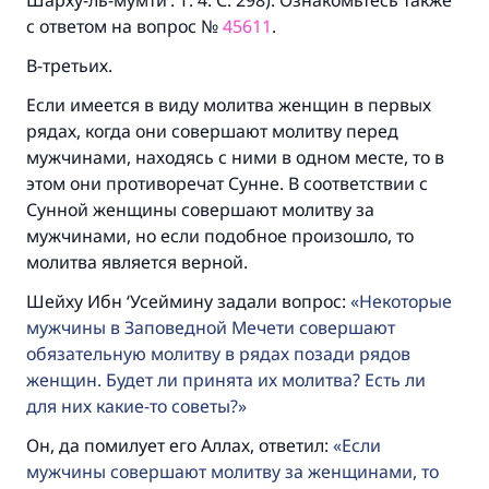
Шарху-ль-мумти‘. Т. 4. С. 298). Ознакомьтесь также
с ответом на вопрос №
45611
.
В-третьих.
Если имеется в виду молитва женщин в первых
рядах, когда они совершают молитву перед
мужчинами, находясь с ними в одном месте, то в
этом они противоречат Сунне. В соответствии с
Сунной женщины совершают молитву за
мужчинами, но если подобное произошло, то
молитва является верной.
Шейху Ибн ‘Усеймину задали вопрос:
Некоторые
мужчины в Заповедной Мечети совершают
обязательную молитву в рядах позади рядов
женщин. Будет ли принята их молитва? Есть ли
для них какие-то советы?
Он, да помилует его Аллах, ответил:
Если
мужчины совершают молитву за женщинами, то