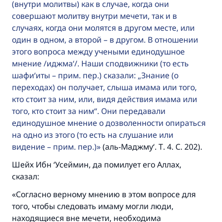
(внутри молитвы) как в случае, когда они
совершают молитву внутри мечети, так и в
случаях, когда они молятся в другом месте, или
один в одном, а второй – в другом. В отношении
этого вопроса между учеными единодушное
мнение /иджма‘/. Наши сподвижники (то есть
шафи‘иты – прим. пер.) сказали: „Знание (о
переходах) он получает, слыша имама или того,
Ответ № 110845 помог сохранить
кто стоит за ним, или, видя действия имама или
того, кто стоит за ним“. Они передавали
брак.
единодушное мнение о дозволенности опираться
на одно из этого (то есть на слушание или
Помогите нам предоставить ответы Умме
видение – прим. пер.)
(аль-Маджму‘. Т. 4. С. 202).
Посланник Аллаха, мир ему и
Шейх Ибн ‘Усеймин, да помилует его Аллах,
благословение, сказал:
сказал:
«Указавшему на благое (полагается) такая
же награда как и совершившему его»
«Согласно верному мнению в этом вопросе для
того, чтобы следовать имаму могли люди,
(МУСЛИМ, № 1893).
находящиеся вне мечети, необходима