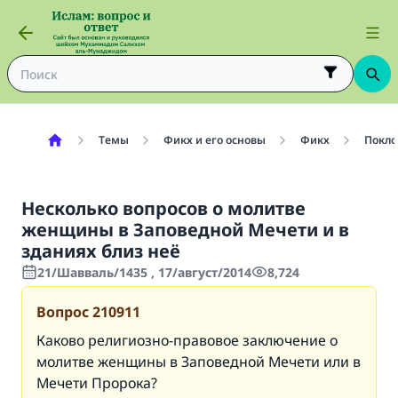
Темы
Фикх и его основы
Фикх
Покло
Несколько вопросов о молитве
женщины в Заповедной Мечети и в
зданиях близ неё
21/Шавваль/1435 , 17/август/2014
8,724
Вопрос
210911
Каково религиозно-правовое заключение о
молитве женщины в Заповедной Мечети или в
Мечети Пророка?