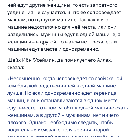
ней едут другие женщины, то есть запретного
Посланник Аллаха, мир ему и
уединения не случается, и что её сопровождает
благословение, сказал:
махрам, но в другой машине. Так как в его
«Указавшему на благое (полагается) такая
машине недостаточно для неё места, или они
же награда как и совершившему его»
разделились: мужчины едут в одной машине, а
(МУСЛИМ, № 1893).
женщины – в другой, то в этом нет греха, если
машины едут вместе и одновременно.
Шейх Ибн ‘Усеймин, да помилует его Аллах,
Участвуйте сейчас!
сказал:
Несомненно, когда человек едет со свой женой
или близкой родственницей в одной машине
лучше. Но если одновременно едет вереница
машин, и они останавливаются в одном месте,
едут вместе, то в том, чтобы в одной машине ехать
женщинам, а в другой – мужчинам, нет ничего
плохого. Однако необходимо следить, чтобы
водитель не исчезал с поля зрения второй