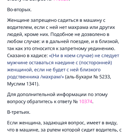
Во-вторых.
Женщине запрещено садиться в машину с
водителем, если с ней нет махрама или других
людей, кроме них. Подобное не дозволено в
любом случае: и в дальней поездке, и в близкой,
так как это относится к запретному уединению.
Сказано в хадисе:
(Ни в коем случае) не следует
мужчине оставаться наедине с (посторонней)
женщиной, если не будет с ней близкого
родственника /махрам/
(аль-Бухари № 5233,
Муслим 1341).
Для дополнительной информации по этому
вопросу обратитесь к ответу №
10374
.
Ответ № 110845 помог сохранить
В-третьих.
брак.
Если женщина, задающая вопрос, имеет в виду,
что в машине, за рулем которой сидит водитель, с
Помогите нам предоставить ответы Умме