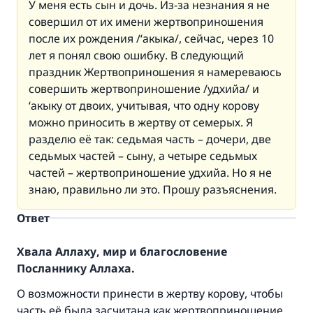
У меня есть сын и дочь. Из-за незнания я не
совершил от их имени жертвоприношения
после их рождения /‘акыка/, сейчас, через 10
лет я понял свою ошибку. В следующий
праздник Жертвоприношения я намереваюсь
совершить жертвоприношение /удхийа/ и
‘акыку от двоих, учитывая, что одну корову
можно приносить в жертву от семерых. Я
разделю её так: седьмая часть – дочери, две
седьмых частей – сыну, а четыре седьмых
частей – жертвоприношение удхийа. Но я не
знаю, правильно ли это. Прошу разъяснения.
Ответ
Хвала Аллаху, мир и благословение
Посланнику Аллаха.
О возможности принести в жертву корову, чтобы
часть её была засчитана как жертвоприношение