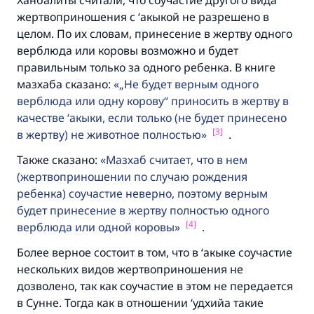
Ханбалиты считали, что соучастие другого вида
жертвоприношения с ‘акыкой не разрешено в
целом. По их словам, принесение в жертву одного
верблюда или коровы возможно и будет
правильным только за одного ребенка. В книге
мазхаба сказано:
„Не будет верным одного
верблюда или одну корову“ приносить в жертву в
качестве ‘акыки, если только (не будет принесено
[3]
в жертву) не животное полностью
.
Также сказано:
Мазхаб считает, что в нем
(жертвоприношении по случаю рождения
ребенка) соучастие неверно, поэтому верным
будет принесение в жертву полностью одного
[4]
верблюда или одной коровы
.
Более верное состоит в том, что в ‘акыке соучастие
нескольких видов жертвоприношения не
дозволено, так как соучастие в этом не передается
в Сунне. Тогда как в отношении ‘удхийа такие