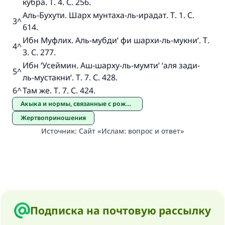
кубра. Т. 4. С. 256.
Аль-Бухути. Шарх мунтаха-ль-ирадат. Т. 1. С.
3
^
614.
Ибн Муфлих. Аль-мубди‘ фи шархи-ль-мукни‘. Т.
4
^
3. С. 277.
Ибн ‘Усеймин. Аш-шарху-ль-мумти‘ ‘аля зади-
5
^
ль-мустакни‘. Т. 7. С. 428.
6
^
Там же. Т. 7. С. 424.
Акыка и нормы, связанные с рождением ребенка
Жертвоприношения
Источник
:
Сайт «Ислам: вопрос и ответ»
Подписка на почтовую рассылку