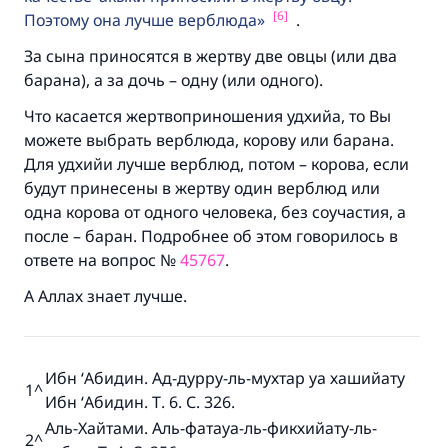
[6]
Поэтому она лучше верблюда
.
За сына приносятся в жертву две овцы (или два
барана), а за дочь – одну (или одного).
Что касается жертвоприношения удхийа, то Вы
можете выбрать верблюда, корову или барана.
Для удхийи лучше верблюд, потом – корова, если
будут принесены в жертву один верблюд или
одна корова от одного человека, без соучастия, а
после – баран. Подробнее об этом говорилось в
ответе на вопрос №
45767
.
А Аллах знает лучше.
Ибн ‘Абидин. Ад-дурру-ль-мухтар уа хашийату
1
^
Ибн ‘Абидин. Т. 6. С. 326.
Аль-Хайтами. Аль-фатауа-ль-фикхийату-ль-
2
^