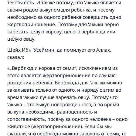
тексты есть. И также потому, что ‘акыка является
своим родом выкупом для ребенка, и посему
необходимо за одного ребенка совершить одно
жертвоприношение. Поэтому для ‘акыки верно
зарезать целую корову, целого верблюда или
целую овцу.
Ответ № 110845 помог сохранить
Шейх Ибн ‘Усеймин, да помилует его Аллах,
брак.
сказал:
Помогите нам предоставить ответы Умме
«„Верблюд и корова от семи“, исключением из
этого является жертвоприношение по случаю
Посланник Аллаха, мир ему и
рождения ребенка. Верблюда для ‘акыки можно
благословение, сказал:
закалывать только от одного, и наряду с этим во
«Указавшему на благое (полагается) такая
время ‘акыки лучше зарезать овцу. Потому что
же награда как и совершившему его»
‘акыка – это выкуп новорожденного, а во время
(МУСЛИМ, № 1893).
выкупа необходимы равноценность и
сопоставимость, посему за одного человека – одно
животное (жертвоприношение). Если бы мы
Участвуйте сейчас!
сказали, что верблюда можно заколоть от семи, то