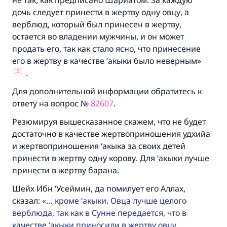
не так, как предписано Шариатом. За каждую
дочь следует принести в жертву одну овцу, а
верблюд, который был принесен в жертву,
остается во владении мужчины, и он может
продать его, так как стало ясно, что принесение
его в жертву в качестве ‘акыки было неверным»
[5]
.
Для дополнительной информации обратитесь к
ответу на вопрос №
82607
.
Резюмируя вышесказанное скажем, что не будет
достаточно в качестве жертвоприношения удхийа
и жертвоприношения ‘акыка за своих детей
принести в жертву одну корову. Для ‘акыки лучше
принести в жертву барана.
Шейх Ибн ‘Усеймин, да помилует его Аллах,
сказал:
… кроме ‘акыки. Овца лучше целого
верблюда, так как в Сунне передается, что в
качестве ‘акыки приносили в жертву овцу.