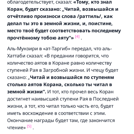
облагодетельствует, сказал:
«Тому, кто знал
Коран, будет сказано: „Читай, возвышайся и
отчётливо произноси слова /раттиль/, как
делал ты это в земной жизни, и, поистине,
место твоё будет соответствовать последнему
[4]
прочтённому тобою аяту“
»
.
Аль-Мунзири в «ат-Таргиб» передал, что аль-
Хаттаби сказал: «В предании говорится, что
количество аятов в Коране равно количеству
ступеней Рая в Загробной жизни. И чтецу будет
сказано: „
Читай и возвышайся по ступеням
столько аятов Корана, сколько ты читал в
земной жизни“.
И тот, кто прочел весь Коран
достигнет наивысшей ступени Рая в Последней
жизни, а тот, кто читал только часть его, будет
иметь восхождение в соответствии с этим.
Окончание награды будет там, где закончится
[5]
чтение»
.