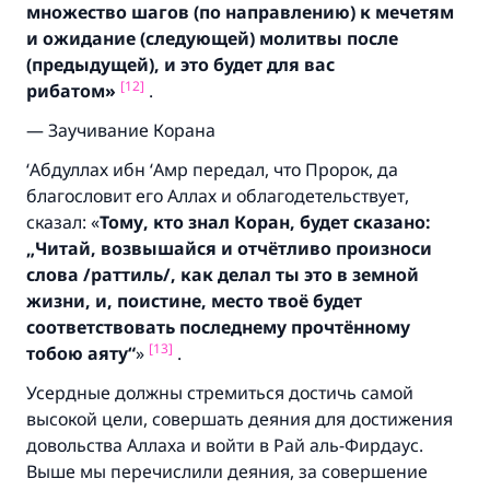
множество шагов (
по направлению)
к мечетям
и ожидание (
следующей)
молитвы после
(
предыдущей),
и это будет для вас
[12]
рибатом»
.
— Заучивание Корана
‘Абдуллах ибн ‘Амр передал, что Пророк, да
благословит его Аллах и облагодетельствует,
сказал: «
Тому,
кто знал Коран,
будет сказано:
„Читай,
возвышайся и отчётливо произноси
слова /
раттиль/,
как делал ты это в земной
жизни, и,
поистине,
место твоё будет
соответствовать последнему прочтённому
[13]
тобою аяту“
»
.
Усердные должны стремиться достичь самой
высокой цели, совершать деяния для достижения
довольства Аллаха и войти в Рай аль-Фирдаус.
Выше мы перечислили деяния, за совершение