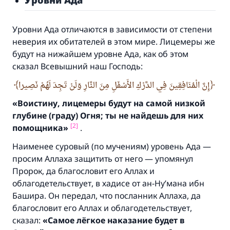
Уровни Ада отличаются в зависимости от степени
неверия их обитателей в этом мире. Лицемеры же
будут на нижайшем уровне Ада, как об этом
сказал Всевышний наш Господь:
إِنَّ الْمُنَافِقِينَ فِي الدَّرْكِ الأَسْفَلِ مِنَ النَّارِ وَلَنْ تَجِدَ لَهُمْ نَصِيرا
«Воистину,
лицемеры будут на самой низкой
глубине (граду) Огня;
ты не найдешь для них
[2]
помощника»
.
Наименее суровый (по мучениям) уровень Ада —
просим Аллаха защитить от него — упомянул
Пророк, да благословит его Аллах и
облагодетельствует, в хадисе от ан-Ну’мана ибн
Башира. Он передал, что посланник Аллаха, да
благословит его Аллах и облагодетельствует,
сказал:
«Самое лёгкое наказание будет в