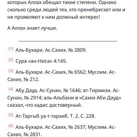
которых Аллах обещал такие степени. Однако
сколько среди людей тех, кто пренебрегает или и
не проявляют к ним должный интерес!
А Аллах знает лучше.
______________________________________________
[1]
Аль-Бухари. Ас-Сахих, № 2809.
[2]
Сура «ан-Ниса» 4:145.
[3]
Аль-Бухари. Ас-Сахих, № 6562; Муслим. Ас-
Сахих, № 212.
[4]
Абу Дауд. Ас-Сунан, № 1646; ат-Тирмизи. Ас-
Сунан, № 2914; аль-Альбани в «Сахих Аби Дауд»
сказал, что хадис достоверный.
[5]
Ат-Таргыб уа-т-тархиб. Т. 2. С. 228.
[6]
Аль-Бухари. Ас-Сахих, № 2637; Муслим. Ас-
Сахих, № 2831.