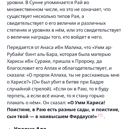
уровни. В Сунне упоминается Рай во
множественном числе, но это не означает, что
существует несколько типов Рая, а
свидетельствует о его величии и различных
степенях и уровнях в нём, или это свидетельствует
о величии награды того, кто войдет в него.
Передается от Анаса ибн Малика, что
«Умм ар-
Рубайи’ бинт аль-Бара, которая была матерью
Харисы ибн Сураки
, пришла к Пророку
, да
благословит его Аллах и облагодетельствует, и
сказала:
«О
пророк Аллаха,
ты не расскажешь мне
о Харисе
?
» (Он был убит в битве при Бадре
случайной стрелой). «Если он в Раю, то я буду
терпеть, а если всё иначе, то я стану горько
плакать о нём». Он сказал:
«О Умм Хариса!
Поистине, в Раю есть разные сады, и поистине,
[1]
сын твой — в наивысшем Фирдаусе!
»
.
Уровни
Ада