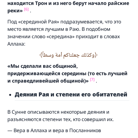
Ответ № 110845 помог сохранить
находится Трон и из него берут начало райские
[6]
реки»
.
брак.
Под «серединой Рая» подразумевается, что это
Помогите нам предоставить ответы Умме
место является лучшим в Раю. В подобном
значении слово «середина» приходит в словах
Посланник Аллаха, мир ему и
Аллаха:
благословение, сказал:
«Указавшему на благое (полагается) такая
وكذلك جعلناكم أمة وسطاً
же награда как и совершившему его»
«Мы сделали вас общиной,
(МУСЛИМ, № 1893).
придерживающейся середины (
то есть лучшей
[7]
и справедливейшей общиной)
»
.
Участвуйте сейчас!
Деяния Рая и степени его обитателей
В Сунне описываются некоторые деяния и
разъясняются степени тех, кто совершил их.
— Вера в Аллаха и вера в Посланников