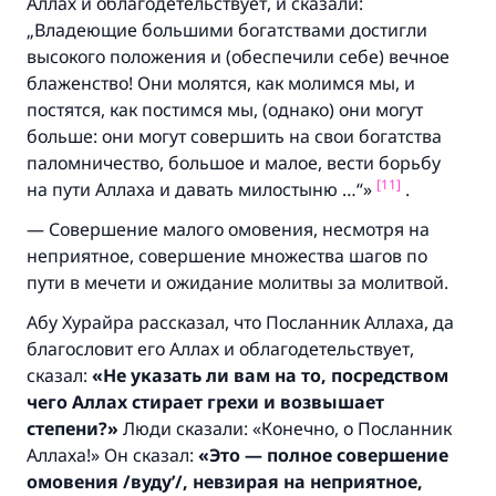
Аллах и облагодетельствует, и сказали:
„Владеющие большими богатствами достигли
высокого положения и (обеспечили себе) вечное
блаженство! Они молятся, как молимся мы, и
постятся, как постимся мы, (однако) они могут
больше: они могут совершить на свои богатства
паломничество, большое и малое, вести борьбу
[11]
на пути Аллаха и давать милостыню …“»
.
— С
овершение малого омовения, несмотря на
неприятное, совершение множества шагов по
пути в мечети и ожидание молитвы за молитвой.
Абу Хурайра рассказал, что Посланник Аллаха, да
благословит его Аллах и облагодетельствует,
сказал:
«Не указать ли вам на то,
посредством
чего Аллах стирает грехи и возвышает
степени
?
»
Люди сказали: «Конечно, о Посланник
Аллаха!» Он сказал:
«Это — полное совершение
омовения /
вуду’/,
невзирая на неприятное,