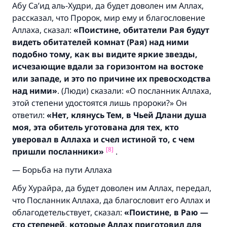
Абу Са’ид аль-Худри, да будет доволен им Аллах,
рассказал, что Пророк, мир ему и благословение
Аллаха, сказал:
«Поистине,
обитатели Рая будут
видеть обитателей комнат (
Рая)
над ними
подобно тому,
как вы видите яркие звезды,
исчезающие вдали за горизонтом на востоке
или западе,
и это по причине их превосходства
над ними»
. (Люди) сказали: «О посланник Аллаха,
этой степени удостоятся лишь пророки?» Он
ответил:
«Нет, клянусь Тем, в Чьей Длани душа
моя, эта обитель уготована для тех, кто
уверовал в Аллаха и счел истиной то, с чем
[8]
пришли посланники»
.
— Борьба на пути Аллаха
Абу Хурайра, да будет доволен им Аллах, передал,
что Посланник Аллаха, да благословит его Аллах и
облагодетельствует, сказал:
«Поистине, в Раю —
сто степеней, которые Аллах приготовил для