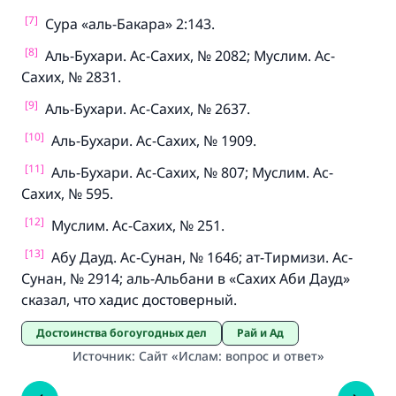
[7]
Сура «аль-Бакара» 2:143.
[8]
Аль-Бухари. Ас-Сахих, № 2082; Муслим. Ас-
Сахих, № 2831.
[9]
Аль-Бухари. Ас-Сахих, № 2637.
[10]
Аль-Бухари. Ас-Сахих, № 1909.
[11]
Аль-Бухари. Ас-Сахих, № 807; Муслим. Ас-
Сахих, № 595.
[12]
Муслим. Ас-Сахих, № 251.
[13]
Абу Дауд. Ас-Сунан, № 1646; ат-Тирмизи. Ас-
Сунан, № 2914; аль-Альбани в «Сахих Аби Дауд»
сказал, что хадис достоверный.
Достоинства богоугодных дел
Рай и Ад
Источник
:
Сайт «Ислам: вопрос и ответ»