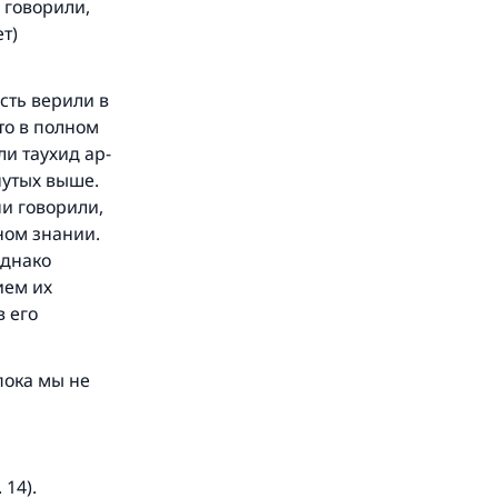
 говорили,
ет)
сть верили в
это в полном
ли таухид ар-
нутых выше.
и говорили,
ном знании.
Однако
ием их
в его
пока мы не
. 14).