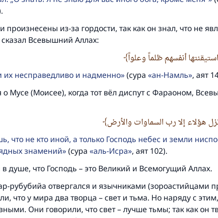
Посланник Аллаха, мир ему и благословение, сказал:
.
Указавшему на благое (полагается) такая же награда как
совершившему его»
и произнесены из-за гордости, так как он знал, что не яв
 сказал Всевышний Аллах:
(МУСЛИМ, № 1893).
تيقنتها أنفسهم ظلماً وعلواً
и их несправедливо и надменно
(сура
ан-Намль
, аят 14
Участвуйте сейчас!
 о Мусе (Моисее), когда тот вёл диспут с Фараоном, Все
نزل هؤلاء إلا رب السماوات والأرض
ь, что не кто иной, а только Господь небес и земли ниспо
лядных знамений
(сура
аль-Исра
, аят 102).
в душе, что Господь – это Великий и Всемогущий Аллах.
ар-рубубийа отвергался и язычниками (зороастийцами пр
и, что у мира два творца – свет и тьма. Но наряду с этим
вными. Они говорили, что свет – лучше тьмы; так как он т