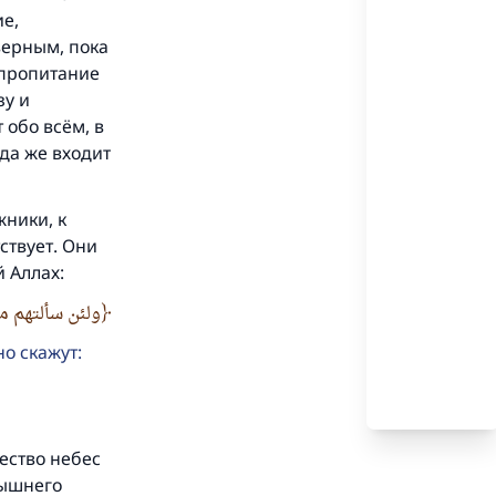
ие,
верным, пока
 пропитание
зу и
 обо всём, в
юда же входит
ники, к
ствует. Они
 Аллах:
ولئن سألتهم م
но скажут:
чество небес
вышнего