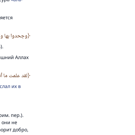
 и
ляется
وجحدوا بها واس
).
вышний Аллах
لقد علمت ما أ
слал их в
им. пер.).
, они не
ворит добро,