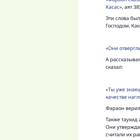
Касас
, аят 38)
«
Эти слова был
Господом. Как
Они отвергл
А рассказывая
сказал:
Ты уже знаеш
качестве наг
Фараон верил 
Также таухид 
Они утверждал
считали их ра