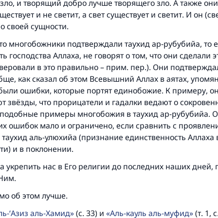
 зло, и творящий добро лучше творящего зло. А также они
ществует и не светит, а свет существует и светит. И он (св
о своей сущности.
что многобожники подтверждали таухид ар-рубубийа, то е
ь господства Аллаха, не говорят о том, что они сделали 
веровали в это правильно – прим. пер.). Они подтвержда
ще, как сказал об этом Всевышний Аллах в аятах, упомя
были ошибки, которые портят единобожие. К примеру, он
т звёзды, что прорицатели и гадалки ведают о сокровен
е подобные примеры многобожия в таухид ар-рубубийа. 
их ошибок мало и ограничено, если сравнить с проявлен
таухид аль-улюхийа (признание единственность Аллаха 
и) и в поклонении.
 укрепить нас в Его религии до последних наших дней, 
Ним.
мо об этом лучше.
ль-‘Азиз аль-Хамид
(с. 33) и
Аль-кауль аль-муфид
(т. 1, с