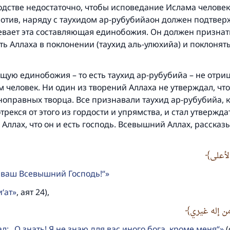
подстве недостаточно, чтобы исповедание Ислама челове
отив, наряду с таухидом ар-рубубийаон должен подтверж
евает эта составляющая единобожия. Он должен признат
ь Аллаха в поклонении (таухид аль-улюхийа) и поклонят
щую единобожия – то есть таухид ар-рубубийа – не отриц
 человек. Ни один из творений Аллаха не утверждал, что 
ноправных творца. Все признавали таухид ар-рубубийа, 
трекся от этого из гордости и упрямства, и стал утвержда
 Аллах, что он и есть господь. Всевышний Аллах, рассказ
الأعلى
 - ваш Всевышний Господь!“
Ответ № 110845 помог сохранить брак
‘ат
, аят 24),
ن إله غيري
Помогите нам предоставить ответы Умме
л: „О знать! Я не знаю для вас иного бога, кроме меня“
(