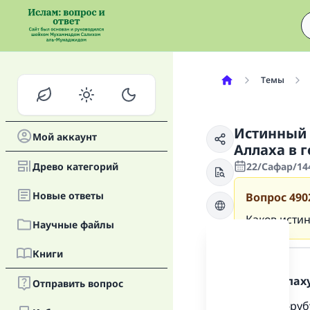
Темы
Истинный 
Мой аккаунт
Аллаха в г
Древо категорий
22/Сафар/144
Новые oтветы
Вопрос
490
Каков исти
Научные файлы
Ответ
Книги
Хвала Аллаху
Отправить вопрос
Таухид ар-руб