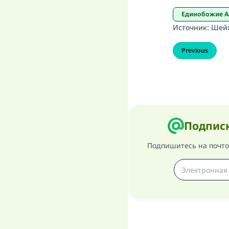
Единобожие А
Источник
:
Шейх
Previous
Подписк
Подпишитесь на почтов