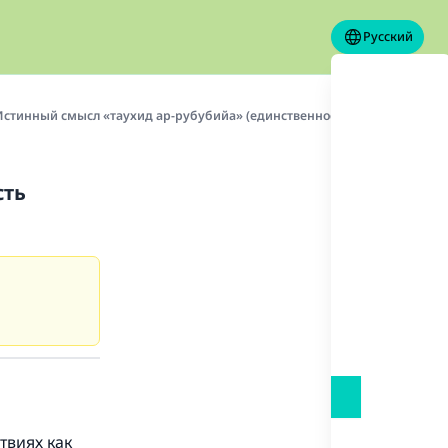
Русский
стинный смысл «таухид ар-рубубийа» (единственность Аллаха в господств
сть
твиях как