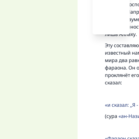
Аллаха в гос
верным. Напр
что подразум
единственност
лишь Аллаху.
Эту составляю
известный нам
мира два рав
фараона. Он о
проклянёт его
сказал:
и сказал: „Я
(сура
ан-Нази
Фараон сказа