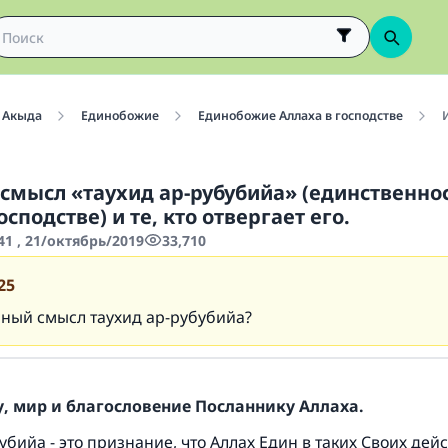
Акыда
Единобожие
Единобожие Аллаха в господстве
И
смысл «таухид ар-рубубийа» (единственно
осподстве) и те, кто отвергает его.
1 , 21/октябрь/2019
33,710
25
нный смысл
таухид ар-рубубийа
?
, мир и благословение Посланнику Аллаха.
убийа - это признание, что Аллах Един в таких Своих дейс