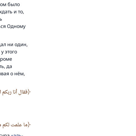
ком было
дать и то,
ь
ься Одному
ал ни один,
у этого
кроме
ть, да
ывая о нём,
فقال أنا ربكم 
.
ما علمت لكم م
сура
аль-