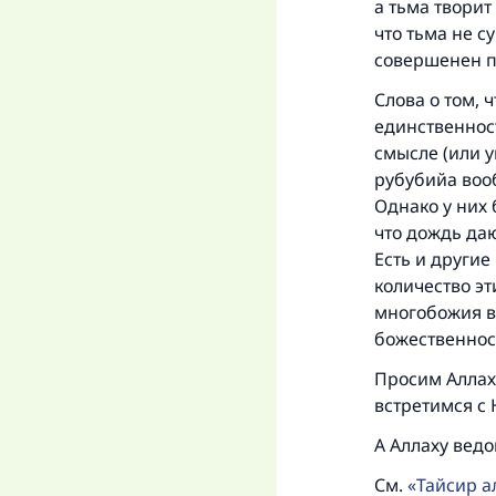
а тьма творит
что тьма не су
совершенен п
Слова о том, 
единственност
смысле (или у
рубубийа вооб
Однако у них 
что дождь даю
Есть и други
количество эт
многобожия в 
божественност
Просим Аллаха
встретимся с 
А Аллаху ведо
См.
Тайсир а