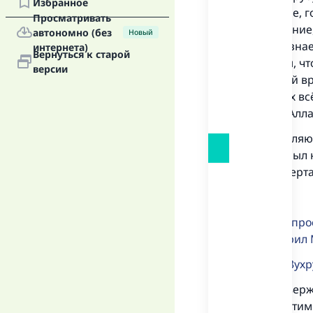
Избранное
сотворение, г
Просматривать
умерщвление,
автономно (без
Новый
он не признае
интернета)
Вернуться к старой
всем и вся, 
версии
наносящий вре
Чьих Руках всё
вера, что Алл
Эту составля
которым был н
в общих черта
Если ты спро
„Их сотворил
(сура
аз-Зух
Они подтвержд
и земли. Эти