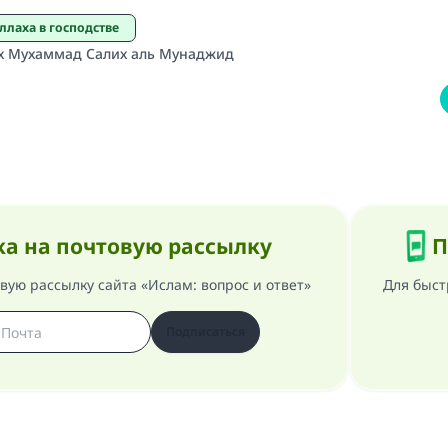
ллаха в господстве
 Мухаммад Салих аль Мунаджид
а на почтовую рассылку
П
ую рассылку сайта «Ислам: вопрос и ответ»
Для быст
Подписаться