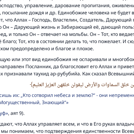
осподство, управление, дарование пропитания, оживлен
 посылание дождя и др. Единобожие человека не будет 
т, что Аллах – Господь, Властелин, Создатель, Дарующий
что Он – Дарующий жизнь и Забирающий её, дающий поль
д, и только Он – отвечает на мольбы. Он – Тот, кто ведает
 благо; Тот, кто в состоянии делать то, что пожелает. И с
ахом предопределено и благое и плохое.
ющую или этот вид единобожия не оспаривали и многобож
аправлен Посланник, да благословит его Аллах и привет
х признавали таухид ар-рубубийа. Как сказал Всевышний
ن خلق السماوات والأرض ليقولن خلقهن العزيز العليم
сишь их: „Кто сотворил небеса и землю?“ - они непремен
 Могущественный, Знающий“
руф
, аят 9).
ают, что Аллах управляет всем, и что в Его руках влады
м мы понимаем, что подтверждения единственности Все