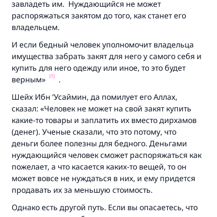
завладеть им. Нуждающийся не может
распоряжаться закятом до того, как станет его
владельцем.
И если бедный человек уполномочит владельца
имущества забрать закят для него у самого себя и
купить для него одежду или иное, то это будет
[1]
верным»
.
Шейх Ибн ‘Усаймин, да помилует его Аллах,
сказал: «Человек не может на свой закят купить
какие-то товары и заплатить их вместо дирхамов
(денег). Ученые сказали, что это потому, что
деньги более полезны для бедного. Деньгами
Ответ № 110845 помог сохранить
нуждающийся человек сможет распоряжаться как
пожелает, а что касается каких-то вещей, то он
брак.
может вовсе не нуждаться в них, и ему придется
продавать их за меньшую стоимость.
Помогите нам предоставить ответы Умме
Посланник Аллаха, мир ему и
Однако есть другой путь. Если вы опасаетесь, что