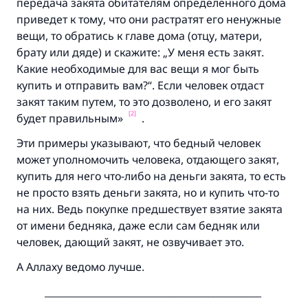
благословение, сказал:
передача закята обитателям определенного дома
«Указавшему на благое (полагается) такая
приведет к тому, что они растратят его ненужные
же награда как и совершившему его»
вещи, то обратись к главе дома (отцу, матери,
брату или дяде) и скажите: „У меня есть закят.
(МУСЛИМ, № 1893).
Какие необходимые для вас вещи я мог быть
купить и отправить вам?“. Если человек отдаст
закят таким путем, то это дозволено, и его закят
Участвуйте сейчас!
[2]
будет правильным»
.
Эти примеры указывают, что бедный человек
может уполномочить человека, отдающего закят,
купить для него что-либо на деньги закята, то есть
не просто взять деньги закята, но и купить что-то
на них. Ведь покупке предшествует взятие закята
от имени бедняка, даже если сам бедняк или
человек, дающий закят, не озвучивает это.
А Аллаху ведомо лучше.
_____________________________________________