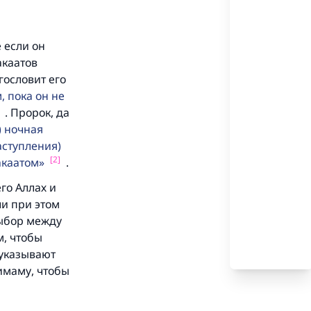
 если он
акаатов
гословит его
, пока он не
. Пророк, да
) ночная
.
аступления)
[2]
акаатом
.
го Аллах и
ли при этом
 и
выбор между
м, чтобы
 указывают
имаму, чтобы