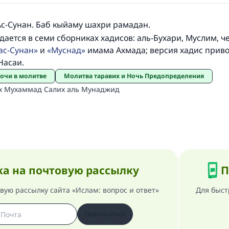
Ас-Сунан. Баб кыйаму шахри рамадан.
дается в семи сборниках хадисов: аль-Бухари, Муслим, ч
ас-Сунан
и
Муснад
имама Ахмада; версия хадис приво
Насаи.
ночи в молитве
Молитва таравих и Ночь Предопределения
 Мухаммад Салих аль Мунаджид
а на почтовую рассылку
П
ую рассылку сайта «Ислам: вопрос и ответ»
Для быст
Подписаться