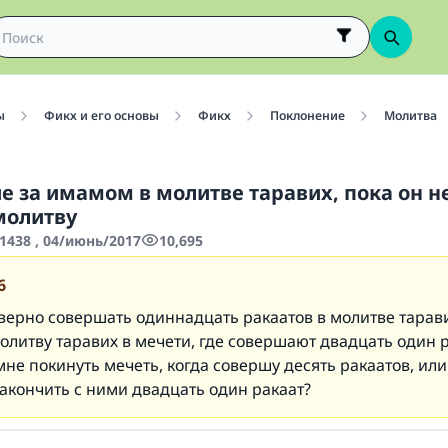
ы
Фикх и его основы
Фикх
Поклонение
Молитва
е за имамом в молитве таравих, пока он н
молитву
1438 , 04/июнь/2017
10,695
6
верно совершать одиннадцать ракаатов в молитве тарави
литву таравих в мечети, где совершают двадцать один р
мне покинуть мечеть, когда совершу десять ракаатов, ил
закончить с ними двадцать один ракаат?