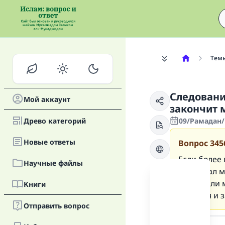
Тем
Следовани
Мой аккаунт
закончит 
Древо категорий
09/Рамадан/
Новые oтветы
Вопрос
345
Если более 
Научные файлы
совершал мо
следует ли 
Книги
остаться и 
Отправить вопрос
Ответ