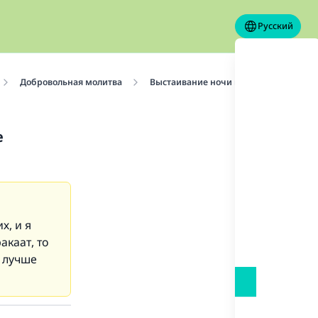
Русский
Добровольная молитва
Выстаивание ночи в молитве
Сл
е
х, и я
акаат, то
и лучше