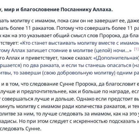
, мир и благословение Посланнику Аллаха.
ть молитву с имамом, пока сам он не завершит ее, даже
ать более 11 ракаатов. Потому что совершать более 11 р
к как на это указывает общий смысл слов Пророка, да бла
тствует:
Кто станет выстаивать молитву вместе с имамом
[1]
тому Аллах запишет стояние в молитве (целой) ночи…
го Аллах и приветствует, также сказал:
(Дополнительная
Ответ № 110845 помог сохранить брак
ршается) по два ракаата, и если ты станешь опасаться (н
итвы, то заверши (свою добровольную молитву) одним р
Помогите нам предоставить ответы Умме
и в том, что следование Сунне Пророка, да благословит е
Посланник Аллаха, мир ему и благословение, сказал:
 лучше и предпочтительнее, как и больше по награде, ес
Указавшему на благое (полагается) такая же награда как
т совершаться лучше и дольше. Однако если предстоит 
совершившему его»
кинуть молитву с имамом ради количества ракаатов, и те
(МУСЛИМ, № 1893).
олитве за ним, то лучше следовать за имамом, как на это
адисы. Но при этом следует с искренностью подсказать 
следовать Сунне.
Участвуйте сейчас!