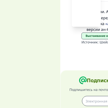
1
^
Ан-Насаи. 
Хадис пере
2
^
сборника
версии ан-
Выстаивание 
Источник
:
Шейх
Подписк
Подпишитесь на почтов