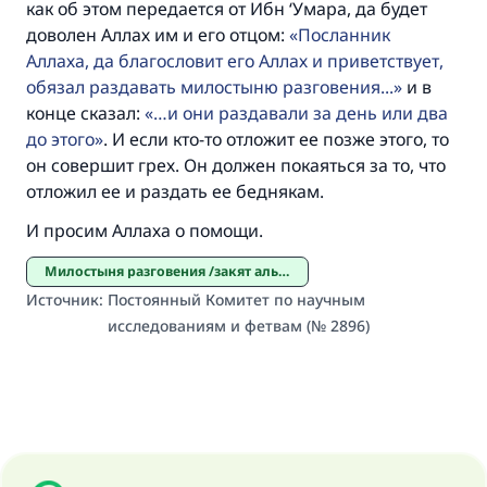
как об этом передается от Ибн ‘Умара, да будет
Помогите нам предоставить ответы Умме
доволен Аллах им и его отцом:
Посланник
Посланник Аллаха, мир ему и
Аллаха, да благословит его Аллах и приветствует,
благословение, сказал:
обязал раздавать милостыню разговения...
и в
«Указавшему на благое (полагается) такая
конце сказал:
…и они раздавали за день или два
же награда как и совершившему его»
до этого
. И если кто-то отложит ее позже этого, то
он совершит грех. Он должен покаяться за то, что
(МУСЛИМ, № 1893).
отложил ее и раздать ее беднякам.
И просим Аллаха о помощи.
Участвуйте сейчас!
Милостыня разговения /закят аль-фитр/
Источник
:
Постоянный Комитет по научным
исследованиям и фетвам (№ 2896)