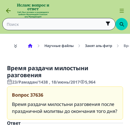
Научные файлы
Закят аль-фитр
Вре
Время раздачи милостыни
разговения
23/Рамадан/1438 , 18/июнь/2017
5,964
Вопрос
37636
Время раздачи милостыни разговения после
праздничной молитвы до окончания того дня?
Ответ