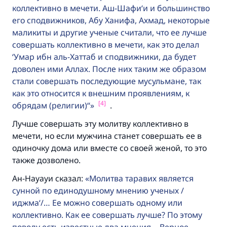
коллективно в мечети. Аш-Шафи‘и и большинство
брак.
его сподвижников, Абу Ханифа, Ахмад, некоторые
маликиты и другие ученые считали, что ее лучше
Помогите нам предоставить ответы Умме
совершать коллективно в мечети, как это делал
Посланник Аллаха, мир ему и
‘Умар ибн аль-Хаттаб и сподвижники, да будет
благословение, сказал:
доволен ими Аллах. После них таким же образом
«Указавшему на благое (полагается) такая
стали совершать последующие мусульмане, так
же награда как и совершившему его»
как это относится к внешним проявлениям, к
[4]
обрядам (религии)“
.
(МУСЛИМ, № 1893).
Лучше совершать эту молитву коллективно в
мечети, но если мужчина станет совершать ее в
Участвуйте сейчас!
одиночку дома или вместе со своей женой, то это
также дозволено.
Ан-Науауи сказал:
Молитва таравих является
сунной по единодушному мнению ученых /
иджма‘/… Ее можно совершать одному или
коллективно. Как ее совершать лучше? По этому