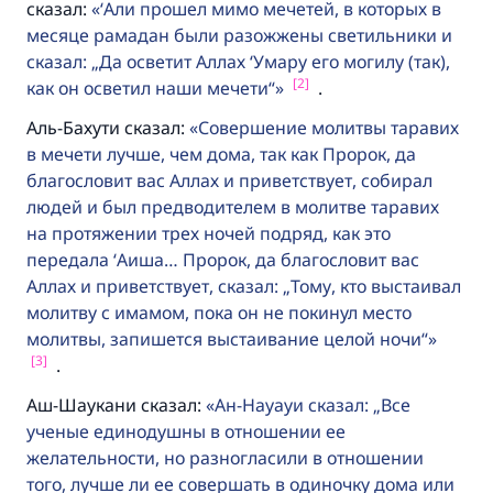
сказал:
‘Али прошел мимо мечетей, в которых в
месяце рамадан были разожжены светильники и
сказал: „Да осветит Аллах ‘Умару его могилу (так),
[2]
как он осветил наши мечети“
.
Аль-Бахути сказал:
Совершение молитвы таравих
в мечети лучше, чем дома, так как Пророк, да
благословит вас Аллах и приветствует, собирал
людей и был предводителем в молитве таравих
на протяжении трех ночей подряд, как это
передала ‘Аиша… Пророк, да благословит вас
Аллах и приветствует, сказал: „Тому, кто выстаивал
молитву с имамом, пока он не покинул место
молитвы, запишется выстаивание целой ночи“
[3]
.
Аш-Шаукани сказал:
Ан-Науауи сказал: „Все
ученые единодушны в отношении ее
желательности, но разногласили в отношении
того, лучше ли ее совершать в одиночку дома или
Ответ № 110845 помог сохранить