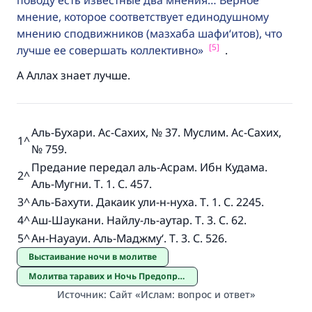
поводу есть известные два мнения… Верное
мнение, которое соответствует единодушному
мнению сподвижников (мазхаба шафи‘итов), что
[5]
лучше ее совершать коллективно
.
А Аллах знает лучше.
Аль-Бухари. Ас-Сахих, № 37. Муслим. Ас-Сахих,
1
^
№ 759.
Предание передал аль-Асрам. Ибн Кудама.
2
^
Аль-Мугни. Т. 1. С. 457.
3
^
Аль-Бахути. Дакаик ули-н-нуха. Т. 1. С. 2245.
4
^
Аш-Шаукани. Найлу-ль-аутар. Т. 3. С. 62.
5
^
Ан-Науауи. Аль-Маджму‘. Т. 3. С. 526.
Выстаивание ночи в молитве
Молитва таравих и Ночь Предопределения
Источник
:
Сайт «Ислам: вопрос и ответ»