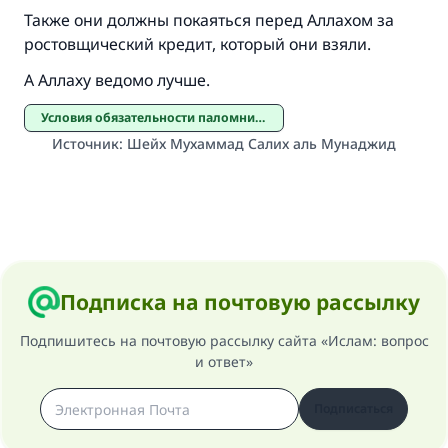
«Указавшему на благое (полагается) такая
Также они должны покаяться перед Аллахом за
же награда как и совершившему его»
ростовщический кредит, который они взяли.
(МУСЛИМ, № 1893).
А Аллаху ведомо лучше.
Условия обязательности паломничества
Источник
:
Шейх Мухаммад Салих аль Мунаджид
Участвуйте сейчас!
Подписка на почтовую рассылку
Подпишитесь на почтовую рассылку сайта «Ислам: вопрос
и ответ»
Подписаться