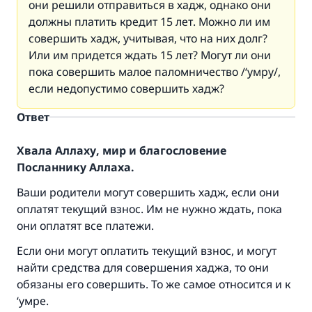
они решили отправиться в хадж, однако они
должны платить кредит 15 лет. Можно ли им
совершить хадж, учитывая, что на них долг?
Или им придется ждать 15 лет? Могут ли они
пока совершить малое паломничество /‘умру/,
если недопустимо совершить хадж?
Ответ
Хвала Аллаху, мир и благословение
Посланнику Аллаха.
Ваши родители могут совершить
хадж
, если они
оплатят текущий взнос. Им не нужно ждать, пока
Ответ № 110845 помог сохранить
они оплатят все платежи.
брак.
Если они могут оплатить текущий взнос, и могут
найти средства для совершения хаджа, то они
Помогите нам предоставить ответы Умме
обязаны его совершить. То же самое относится и к
Посланник Аллаха, мир ему и
‘
умре
.
благословение, сказал: