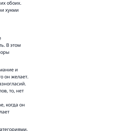
их обоих.
фи хукми
.
е
ь. В этом
воры
 и
имание и
о он желает.
азногласий.
ов, то, нет
е, когда он
лает
категориями.