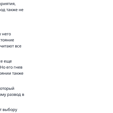
приятия,
вод также не
у него
стояние
считают все
се еще
Но его гнев
тоянии также
который
ому развод в
ют выбору