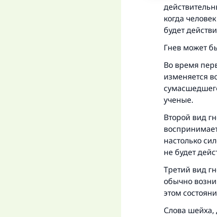
действительн
когда человек
будет действ
Гнев может бы
Во время перв
изменяется во
сумасшедшего.
ученые.
Второй вид гн
воспринимает 
настолько сил
не будет дейс
Третий вид гн
обычно возник
этом состоян
Слова шейха, 