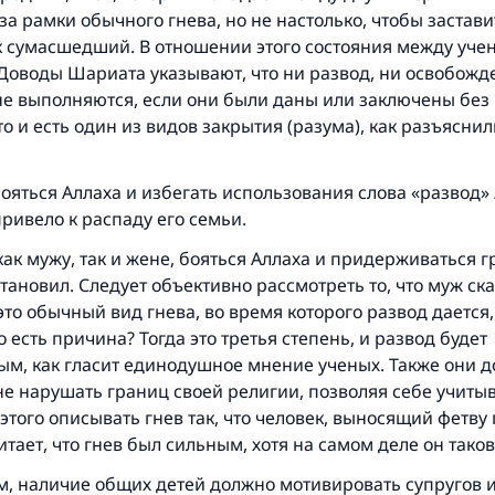
за рамки обычного гнева, но не настолько, чтобы застави
ак сумасшедший. В отношении этого состояния между уче
 Доводы Шариата указывают, что ни развод, ни освобожд
не выполняются, если они были даны или заключены без
то и есть один из видов закрытия (разума), как разъяснил
яться Аллаха и избегать использования слова «развод» /
привело к распаду его семьи.
ак мужу, так и жене, бояться Аллаха и придерживаться г
тановил. Следует объективно рассмотреть то, что муж ск
это обычный вид гнева, во время которого развод дается,
 есть причина? Тогда это третья степень, и развод будет
ым, как гласит единодушное мнение ученых. Также они 
не нарушать границ своей религии, позволяя себе учиты
 этого описывать гнев так, что человек, выносящий фетву 
итает, что гнев был сильным, хотя на самом деле он тако
м, наличие общих детей должно мотивировать супругов 