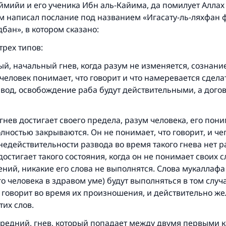
мийи и его ученика Ибн аль-Кайима, да помилует Аллах 
м написал послание под названием «Игасату-ль-ляхфан 
дбан», в котором сказано:
Ответ № 110845 помог сохранить брак
трех типов:
Помогите нам предоставить ответы Умме
й, начальный гнев, когда разум не изменяется, сознани
 человек понимает, что говорит и что намеревается сделат
Посланник Аллаха, мир ему и благословение, сказал:
звод, освобождение раба будут действительными, а дого
Указавшему на благое (полагается) такая же награда как
совершившему его»
 гнев достигает своего предела, разум человека, его пон
(МУСЛИМ, № 1893).
ностью закрываются. Он не понимает, что говорит, и чег
едействительности развода во время такого гнева нет р
достигает такого состояния, когда он не понимает своих сл
Участвуйте сейчас!
ний, никакие его слова не выполнятся. Слова
мукаллафа
о человека в здравом уме) будут выполняться в том случа
 говорит во время их произношения, и действительно же
их слов.
 средний, гнев, который попадает между двумя первыми 