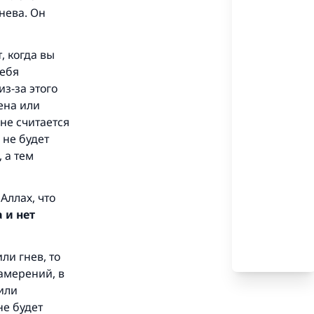
гнева. Он
, когда вы
себя
из-за этого
ена или
не считается
 не будет
 а тем
Аллах, что
 и нет
ли гнев, то
намерений, в
 или
не будет