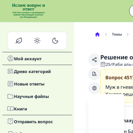
Темы
Решение о
Мой аккаунт
25/Раби аль-
Древо категорий
Вопрос
451
Новые oтветы
Муж в гневе
Каково реше
Научные файлы
Ответ
Книги
Хвала Аллаху
Отправить вопрос
Шейха Ибн Баз