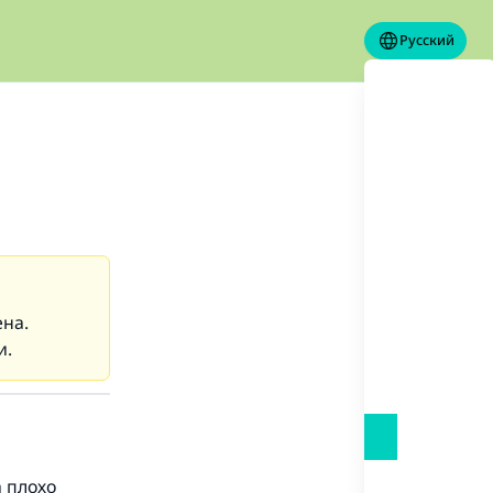
Русский
ена.
и.
а плохо