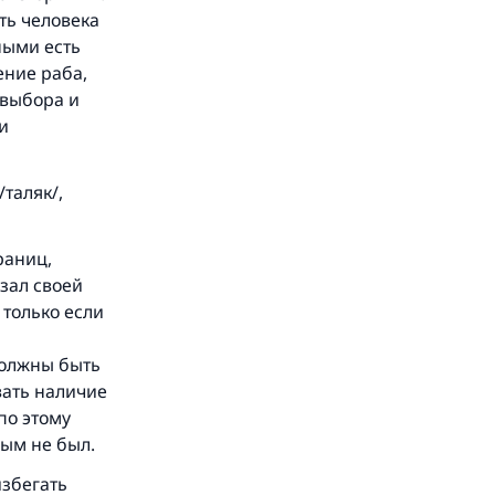
ть человека
ными есть
ение раба,
 выбора и
и
таляк/,
раниц,
азал своей
 только если
должны быть
вать наличие
по этому
вым не был.
избегать