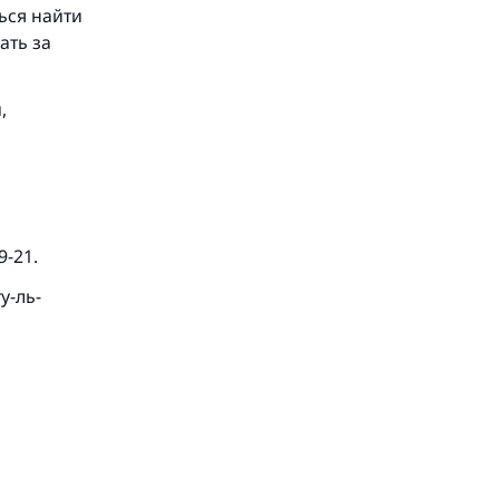
ться найти
ать за
,
9-21.
ту-ль-