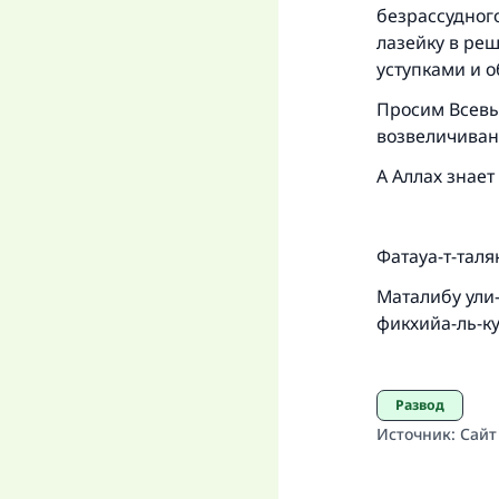
безрассудного
лазейку в реш
уступками и о
Просим Всевы
возвеличиван
А Аллах знает
Фатауа-т-таля
Маталибу ули-н
фикхийа-ль-кув
Развод
Источник
:
Сайт