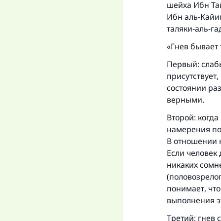
шейха Ибн Тай
Ибн аль-Кайи
таляки-аль-га
«Гнев бывает 
Первый: слабы
присутствует,
состоянии ра
«
верными.
Второй: когда
намерения пол
В отношении н
Если человек 
никаких сомне
(половозрелог
понимает, что
выполнения эт
Третий: гнев