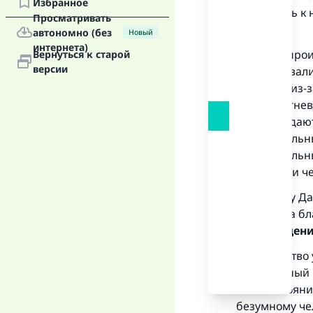
Избранное
относилась к 
Просматривать
ответил:
автономно (без
Новый
интернета)
«Если вы прои
Вернуться к старой
версии
не осознавали
сдержать из-з
сильного гнев
подтверждают
действительны
действительны
более, если че
Ахмад, Абу Да
Пророк, да бл
освобождения
Большинство у
есть сильный 
этом состояни
безумному чел