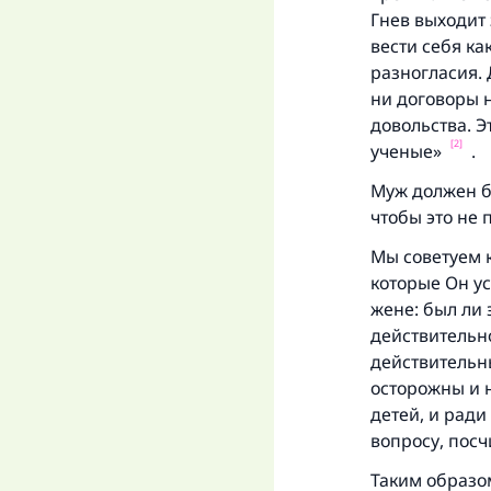
Гнев выходит 
вести себя к
разногласия.
ни договоры 
довольства. Э
[2]
ученые»
.
Муж должен бо
чтобы это не 
Мы советуем к
которые Он ус
жене: был ли 
действительно
действительн
осторожны и 
детей, и ради
вопросу, посч
Таким образо