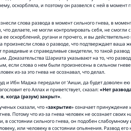
нему, оскорбляла, и поэтому он развелся с ней в момент 
знесли слова развода в момент сильного гнева, в момент
, что делаете, не могли контролировать себя, не смогли 
а ее оскорблений, ругани и прочего, и вы действительно 
а произнесли слова о разводе, что подтверждает ваша ж
 правдивые и справедливые свидетели, то такой развод 
м. Доказательства Шариата указывают на то, что развод
м, если слова о нем были произнесены в сильном гневе,
ловек из-за это гнева не осознавал, что делал.
уд и Ибн Маджа передали от ‘Аиши, да будет доволен ею 
агословит его Аллах и приветствует, сказал:
«Нет развода
, когда (разум) закрыт»
.
ченых сказали, что «
закрытие
» означает принуждение и
гнев. Потому что из-за гнева человек не осознает своих 
и, в состоянии сильного гнева, он подобен слабоумному
овеку, или человеку в состоянии опьянения. Развод его 