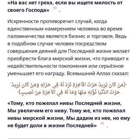
«На вас нет греха,
если вы ищете милость от
[5]
своего Господа»
.
Искренности противоречит случай, когда
единственным намерением человека во время
паломничества является бизнес и торговля. Ведь
в подобном случае человек посредством
совершения деяний для Последней жизни желает
приобрести блага мирской жизни, что приводит к
недействительности поклонения или серьёзное
уменьшает его награду. Всевышний Аллах сказал:
مَنْ كَانَ يُرِيدُ حَرْثَ الآخِرَةِ نَزِدْ لَهُ فِي حَرْثِهِ وَمَنْ كَانَ يُرِيدُ
حَرْثَ الدُّنْيَا نُؤْتِهِ مِنْهَا وَمَا لَهُ فِي الآخِرَةِ مِنْ نَصِيبٍ
«Тому,
кто пожелал нивы Последней жизни,
Мы увеличим его ниву.
Тому же,
кто пожелал
нивы мирской жизни,
Мы дадим из нее,
но ему
[6]
не будет доли в жизни Последней»
.
____________________________________________________________