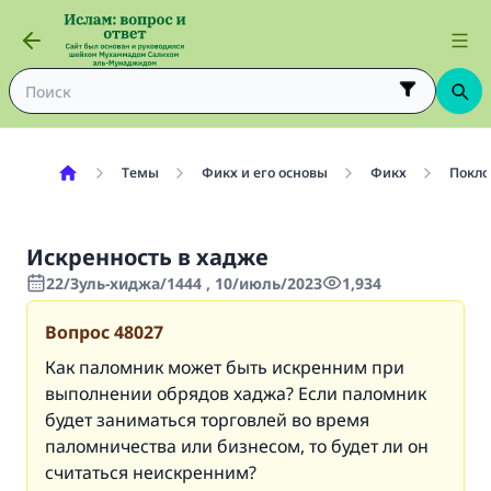
Темы
Фикх и его основы
Фикх
Покло
Искренность в хадже
22/Зуль-хиджа/1444 , 10/июль/2023
1,934
Вопрос
48027
Как паломник может быть искренним при
выполнении обрядов хаджа? Если паломник
будет заниматься торговлей во время
паломничества или бизнесом, то будет ли он
считаться неискренним?