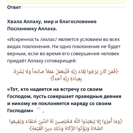
Ответ
Хвала Аллаху, мир и благословение
Посланнику Аллаха.
«Искренность /
ихла
с
/ является условием во всех
видах поклонения. Ни одно поклонение не будет
верным, если во время его совершения человек
придаёт Аллаху сотоварищей:
فَمَنْ كَانَ يَرْجُوا لِقَاءَ رَبِّهِ فَلْيَعْمَلْ عَمَلاً صَالِحاً وَلا يُشْرِكْ
بِعِبَادَةِ رَبِّهِ أَحَداً
«Тот,
кто надеется на встречу со своим
Господом,
пусть совершает праведные деяния
и никому не поклоняется наряду со своим
[1]
Господом»
,
وَمَا أُمِرُوا إِلا لِيَعْبُدُوا اللَّهَ مُخْلِصِينَ لَهُ الدِّينَ حُنَفَاءَ وَيُقِيمُوا
الصَّلاةَ وَيُؤْتُوا الزَّكَاةَ وَذَلِكَ دِينُ الْقَيِّمَةِ