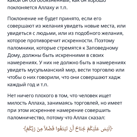
какой он богобоязненный, как он хорошо
Помогите нам предоставить ответы Умме
поклоняется Аллаху и т.п.
Посланник Аллаха, мир ему и
благословение, сказал:
Поклонение не будет принято, если его
«Указавшему на благое (полагается) такая
совершают из желания увидеть новые места, или
же награда как и совершившему его»
увидеться с людьми, или из подобного желания,
которое противоречит искренности. Поэтому
(МУСЛИМ, № 1893).
паломники, которые стремятся к Заповедному
Дому, должны быть искренними в своих
намерениях. У них не должно быть в намерениях
Участвуйте сейчас!
увидеть мусульманский мир, вести торговлю или
чтобы о них говорили, что они совершают хадж
каждый год и т.п.
Нет ничего плохого в том, что человек ищет
милость Аллаха, занимаясь торговлей, но имеет
при этом искреннее намерение совершить
паломничество, потому что Аллах сказал:
لَيْسَ عَلَيْكُمْ جُنَاحٌ أَنْ تَبْتَغُوا فَضْلاً مِنْ رَبِّكُمْ