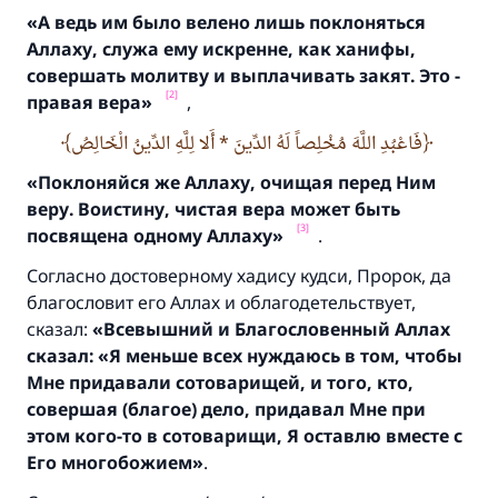
«А ведь им было велено лишь поклоняться
Аллаху,
служа ему искренне,
как ханифы,
совершать молитву и выплачивать закят.
Это -
[2]
правая вера»
,
فَاعْبُدِ اللَّهَ مُخْلِصاً لَهُ الدِّينَ * أَلا لِلَّهِ الدِّينُ الْخَالِصُ
«Поклоняйся же Аллаху,
очищая перед Ним
веру.
Воистину,
чистая вера может быть
[3]
посвящена одному Аллаху»
.
Согласно достоверному хадису кудси, Пророк, да
благословит его Аллах и облагодетельствует,
сказал:
«
Всевышний и Благословенный Аллах
сказал:
«Я меньше всех нуждаюсь в том,
чтобы
Мне придавали сотоварищей, и того, кто,
совершая (благое) дело,
придавал Мне при
этом кого-
то в сотоварищи,
Я оставлю вместе с
Его многобожием»
.