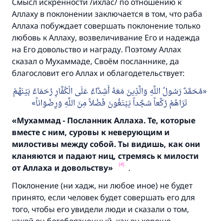
Смысл искренности /
ихлас
/ по отношению к
Аллаху в поклонении заключается в том, что раба
Аллаха побуждает совершать поклонение только
любовь к Аллаху, возвеличивание Его и надежда
на Его довольство и награду. Поэтому Аллах
сказал о Мухаммаде, Своём посланнике, да
благословит его Аллах и облагодетельствует:
مُحَمَّدٌ رَسُولُ اللَّهِ وَالَّذِينَ مَعَهُ أَشِدَّاءُ عَلَى الْكُفَّارِ رُحَمَاءُ بَيْنَهُمْ
تَرَاهُمْ رُكَّعاً سُجَّداً يَبْتَغُونَ فَضْلاً مِنَ اللَّهِ وَرِضْوَاناً
«Мухаммад - Посланник Аллаха. Те,
которые
вместе с ним,
суровы к неверующим и
милостивы между собой.
Ты видишь,
как они
кланяются и падают ниц,
стремясь к милости
[4]
от Аллаха и довольству»
.
Ответ № 110845 помог сохранить
Поклонение (ни хадж, ни любое иное) не будет
принято, если человек будет совершать его для
брак.
того, чтобы его увидели люди и сказали о том,