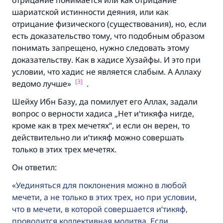
отрицание понимается или как отрицание
шариатской истинности деяния, или как
отрицание физического (существования), но, если
есть доказательство тому, что подобным образом
понимать запрещено, нужно следовать этому
доказательству. Как в хадисе Хузайфы. И это при
условии, что хадис не является слабым. А Аллаху
[3]
ведомо лучше»
.
Шейху Ибн Базу, да помилует его Аллах, задали
вопрос о верности хадиса „Нет и‘тикяфа нигде,
кроме как в трех мечетях“, и если он верен, то
действительно ли и‘тикяф можно совершать
только в этих трех мечетях.
Он ответил:
Уединяться для поклонения можно в любой
мечети, а не только в этих трех, но при условии,
что в мечети, в которой совершается и‘тикяф,
проводится коллективная молитва. Если