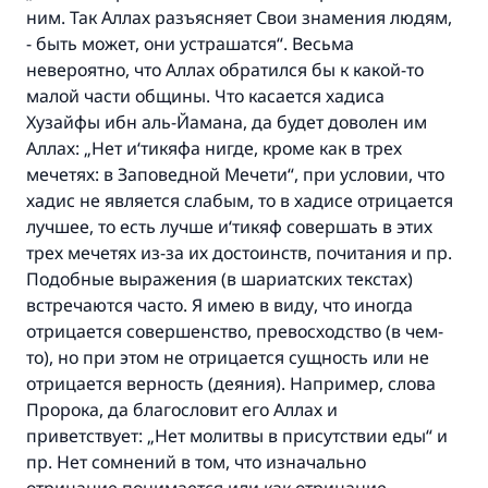
ним. Так Аллах разъясняет Свои знамения людям,
- быть может, они устрашатся“. Весьма
невероятно, что Аллах обратился бы к какой-то
малой части общины. Что касается хадиса
Хузайфы ибн аль-Йамана, да будет доволен им
Аллах: „Нет и‘тикяфа нигде, кроме как в трех
мечетях: в Заповедной Мечети“, при условии, что
хадис не является слабым, то в хадисе отрицается
лучшее, то есть лучше и‘тикяф совершать в этих
трех мечетях из-за их достоинств, почитания и пр.
Подобные выражения (в шариатских текстах)
встречаются часто. Я имею в виду, что иногда
отрицается совершенство, превосходство (в чем-
то), но при этом не отрицается сущность или не
отрицается верность (деяния). Например, слова
Пророка, да благословит его Аллах и
приветствует: „Нет молитвы в присутствии еды“ и
пр. Нет сомнений в том, что изначально