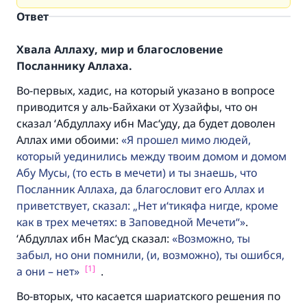
Ответ
Хвала Аллаху, мир и благословение
Посланнику Аллаха.
Во-первых, хадис, на который указано в вопросе
приводится у аль-Байхаки от Хузайфы, что он
сказал ‘Абдуллаху ибн Мас‘уду, да будет доволен
Аллах ими обоими:
Я прошел мимо людей,
который уединились между твоим домом и домом
Абу Мусы, (то есть в мечети) и ты знаешь, что
Посланник Аллаха, да благословит его Аллах и
приветствует, сказал: „Нет и‘тикяфа нигде, кроме
как в трех мечетях: в Заповедной Мечети“
.
‘Абдуллах ибн Мас‘уд сказал:
Возможно, ты
забыл, но они помнили, (и, возможно), ты ошибся,
[1]
а они – нет
.
Во-вторых, что касается шариатского решения по