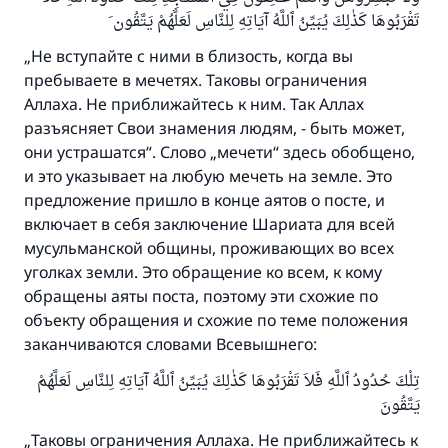
брак.
تَقْرَبُوهَا كَذٰلِكَ يُبَيِّنُ ٱللَّهُ آيَاتِهِ لِلنَّاسِ لَعَلَّهُمْ يَتَّقُون َ
Помогите нам предоставить ответы Умме
„Не вступайте с ними в близость, когда вы
пребываете в мечетях. Таковы ограничения
Посланник Аллаха, мир ему и
Аллаха. Не приближайтесь к ним. Так Аллах
благословение, сказал:
разъясняет Свои знамения людям, - быть может,
«Указавшему на благое (полагается) такая
они устрашатся“. Слово „мечети“ здесь обобщено,
же награда как и совершившему его»
и это указывает на любую мечеть на земле. Это
(МУСЛИМ, № 1893).
предложение пришло в конце аятов о посте, и
включает в себя заключение Шариата для всей
мусульманской общины, проживающих во всех
Участвуйте сейчас!
уголках земли. Это обращение ко всем, к кому
обращены аяты поста, поэтому эти схожие по
объекту обращения и схожие по теме положения
заканчиваются словами Всевышнего:
تِلْكَ حُدُودُ ٱللَّهِ فَلاَ تَقْرَبُوهَا كَذٰلِكَ يُبَيِّنُ ٱللَّهُ آيَاتِهِ لِلنَّاسِ لَعَلَّهُمْ
يَتَّقُونَ
„Таковы ограничения Аллаха. Не приближайтесь к