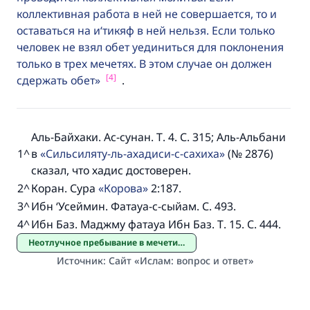
коллективная работа в ней не совершается, то и
оставаться на и‘тикяф в ней нельзя. Если только
человек не взял обет уединиться для поклонения
только в трех мечетях. В этом случае он должен
[4]
сдержать обет
.
Аль-Байхаки. Ас-сунан. Т. 4. С. 315; Аль-Альбани
1
^
в
Сильсиляту-ль-ахадиси-с-сахиха
(№ 2876)
сказал, что хадис достоверен.
2
^
Коран. Сура
Корова
2:187.
3
^
Ибн ‘Усеймин. Фатауа-с-сыйам. С. 493.
4
^
Ибн Баз. Маджму фатауа Ибн Баз. Т. 15. С. 444.
Неотлучное пребывание в мечети /итикяф/
Источник
:
Сайт «Ислам: вопрос и ответ»