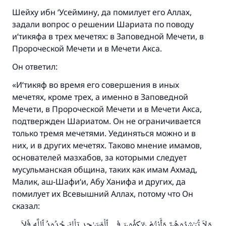
Шейху ибн ‘Усеймину, да помилует его Аллах,
задали вопрос о решении Шариата по поводу
и‘тикяфа в трех мечетях: в Заповедной Мечети, в
Пророческой Мечети и в Мечети Акса.
Он ответил:
«И‘тикяф во время его совершения в иных
мечетях, кроме трех, а именно в Заповедной
Мечети, в Пророческой Мечети и в Мечети Акса,
подтвержден Шариатом. Он не ограничивается
только тремя мечетями. Уединяться можно и в
них, и в других мечетях. Таково мнение имамов,
основателей мазхабов, за которыми следует
мусульманская община, таких как имам Ахмад,
Малик, аш-Шафи‘и, Абу Ханифа и других, да
помилует их Всевышний Аллах, потому что Он
сказал:
Ответ № 110845 помог сохранить
وَلاَ تُبَـٰشِرُوهُنَّ وَأَنتُمْ عَـٰكِفُونَ فِي ٱلْمَسَـٰجِدِ تِلْكَ حُدُودُ ٱللَّهِ فَلاَ