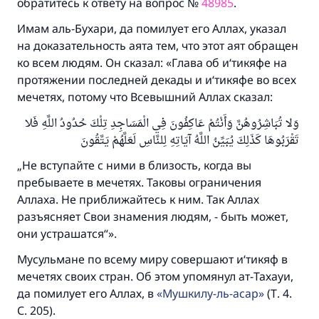
обратитесь к ответу на вопрос №
48985
.
Имам аль-Бухари, да помилует его Аллах, указал
на доказательность аята тем, что этот аят обращен
ко всем людям. Он сказал: «Глава об и‘тикяфе на
протяжении последней декады и и‘тикяфе во всех
мечетях, потому что Всевышний Аллах сказал:
وَلا تُبَاشِرُوهُنَّ وَأَنْتُمْ عَاكِفُونَ فِي الْمَسَاجِدِ تِلْكَ حُدُودُ اللَّهِ فَلا
تَقْرَبُوهَا كَذَلِكَ يُبَيِّنُ اللَّهُ آيَاتِهِ لِلنَّاسِ لَعَلَّهُمْ يَتَّقُونَ
„Не вступайте с ними в близость, когда вы
пребываете в мечетях. Таковы ограничения
Аллаха. Не приближайтесь к ним. Так Аллах
разъясняет Свои знамения людям, - быть может,
они устрашатся“».
Мусульмане по всему миру совершают и‘тикяф в
мечетях своих стран. Об этом упомянул ат-Тахауи,
да помилует его Аллах, в
Мушкилу-ль-асар
(Т. 4.
С. 205).