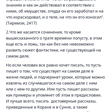
знаниях и как он действовал в соответствии с
ними, об имуществе, откуда он его заработал и на
что израсходовал, и о теле, на что он его износил".
(Тирмизи, 2417)
Ответ № 110845 помог сохранить
2.Что же касается сочинения, то кроме
вышесказанного о трате времени попусту, в этом
брак.
еще есть и ложь, так как без нее невозможно
развить сюжет фантастики, не существующей на
Помогите нам предоставить ответы Умме
самом деле.
Посланник Аллаха, мир ему и
Но если человек все равно хочет писать, то пусть
благословение, сказал:
пишет о том, что существует на самом деле в
«Указавшему на благое (полагается) такая
же награда как и совершившему его»
жизни людей, и подчеркнет уроки, которые можно
извлечь из случившегося на самом деле с ним
(МУСЛИМ, № 1893).
или с кем-то другим. Или пусть пишет рассказы
как примеры и упомянет об этом в предисловии.
И лучше всего, писать достоверные рассказы,
Участвуйте сейчас!
приведенные в Коране и в Сунне, а также