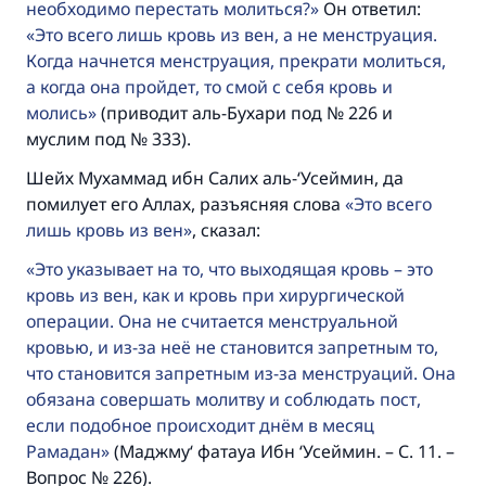
необходимо перестать молиться?
Он ответил:
Это всего лишь кровь из вен, а не менструация.
Когда начнется менструация, прекрати молиться,
а когда она пройдет, то смой с себя кровь и
молись
(приводит аль-Бухари под № 226 и
муслим под № 333).
Шейх Мухаммад ибн Салих аль-‘Усеймин, да
помилует его Аллах, разъясняя слова
Это всего
лишь кровь из вен
, сказал:
Это указывает на то, что выходящая кровь – это
кровь из вен, как и кровь при хирургической
операции. Она не считается менструальной
Ответ № 110845 помог сохранить
кровью, и из-за неё не становится запретным то,
что становится запретным из-за менструаций. Она
брак.
обязана совершать молитву и соблюдать пост,
если подобное происходит днём в месяц
Помогите нам предоставить ответы Умме
Рамадан
(Маджму‘ фатауа Ибн ‘Усеймин. – С. 11. –
Посланник Аллаха, мир ему и
Вопрос № 226).