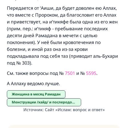
благословение, сказал:
Передается от ‘Аиши, да будет доволен ею Аллах,
«Указавшему на благое (полагается) такая
же награда как и совершившему его»
что вместе с Пророком, да благословит его Аллах
и приветствует, на и‘тикяфе была одна из его жен
(МУСЛИМ, № 1893).
(прим. пер.: и‘тикяф - пребывание последних
десяти дней Рамадана в мечети с целью
поклонения). У неё были кровотечения по
Участвуйте сейчас!
болезни, и иной раз она из-за крови
подкладывала под себя таз (приводит аль-Бухари
под № 303).
См. также вопросы под №
7501
и №
5595
.
А Аллаху ведомо лучше.
Женщина в месяц Рамадан
Менструации /хайд/ и послеродовые кровотечения /нифас/
Источник
:
Сайт «Ислам: вопрос и ответ»