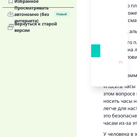
Избранное
Нет ничего пл
Просматривать
Человек может
автономно (без
Новый
может рассма
интернета)
Вернуться к старой
версии
Шейх ‘Абд аль
«Нет ничего п
носить их на 
да благослови
[1]
руке»
.
Шейх Мухаммад
«Носить часы 
этом вопросе 
носить часы н
«
легче для нас
это безопасне
часам из-за э
У человека в 