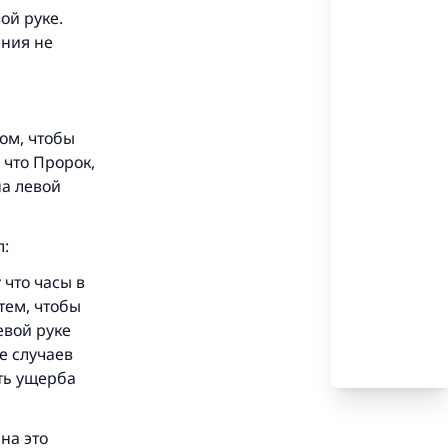
ой руке.
ения не
том, чтобы
 что Пророк,
на левой
.
л:
 что часы в
тем, чтобы
евой руке
 и
е случаев
сть ущерба
на это