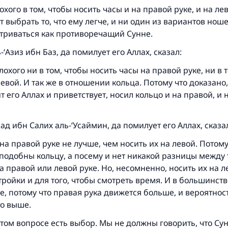
охого в том, чтобы носить часы и на правой руке, и на лев
 выбрать то, что ему легче, и ни один из вариантов нош
триваться как противоречащий Сунне.
-‘Азиз ибн Баз, да помилует его Аллах, сказал:
лохого ни в том, чтобы носить часы на правой руке, ни в 
левой. И так же в отношении кольца. Потому что доказано,
т его Аллах и приветствует, носил кольцо и на правой, и 
Ответ № 110845 помог сохранить брак
 ибн Салих аль-‘Усаймин, да помилует его Аллах, сказа
на правой руке не лучше, чем носить их на левой. Потому
Помогите нам предоставить ответы Умме
подобны кольцу, а посему и нет никакой разницы между 
а правой или левой руке. Но, несомненно, носить их на л
Посланник Аллаха, мир ему и благословение, сказал:
Указавшему на благое (полагается) такая же награда как
тройки и для того, чтобы смотреть время. И в большинств
совершившему его»
е, потому что правая рука движется больше, и вероятно
то выше.
(МУСЛИМ, № 1893).
этом вопросе есть выбор. Мы не должны говорить, что Сун