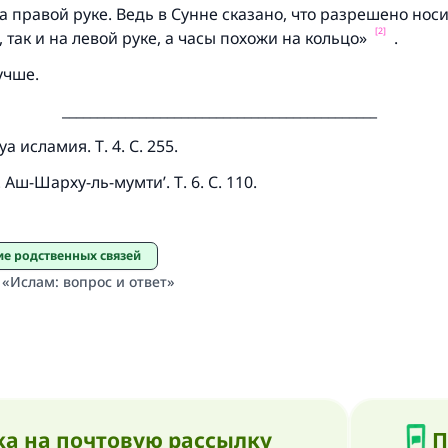
а правой руке. Ведь в Сунне сказано, что разрешено нос
[2]
Участвуйте сейчас!
, так и на левой руке, а часы похожи на кольцо»
.
учше.
_____________________________________________
а исламия. Т. 4. С. 255.
Аш-Шарху-ль-мумти’. Т. 6. С. 110.
ие родственных связей
 «Ислам: вопрос и ответ»
а на почтовую рассылку
П