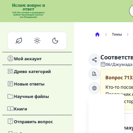
Темы
Соответст
Мой аккаунт
06/Джумада 
Древо категорий
Вопрос
713
Новые oтветы
Кто-то посо
Посланник А
Научные файлы
правую сто
Книги
Ответ
Отправить вопрос
Хвала Аллаху