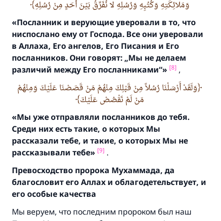
وَمَلائِكَتِهِ وَكُتُبِهِ وَرُسُلِهِ لا نُفَرِّقُ بَيْنَ أَحَدٍ مِنْ رُسُلِهِ
«Посланник и верующие уверовали в то,
что
ниспослано ему от Господа.
Все они уверовали
в Аллаха,
Его ангелов,
Его Писания и Его
посланников.
Они говорят:
„Мы не делаем
[8]
различий между Его посланниками“»
,
وَلَقَدْ أَرْسَلْنَا رُسُلاً مِنْ قَبْلِكَ مِنْهُمْ مَنْ قَصَصْنَا عَلَيْكَ وَمِنْهُمْ
مَنْ لَمْ نَقْصُصْ عَلَيْكَ
«Мы уже отправляли посланников до тебя.
Среди них есть такие,
о которых Мы
рассказали тебе,
и такие,
о которых Мы не
[9]
рассказывали тебе»
.
Ответ № 110845 помог сохранить
Превосходство пророка Мухаммада, да
брак.
благословит его Аллах и облагодетельствует, и
его особые качества
Помогите нам предоставить ответы Умме
Мы веруем, что последним пророком был наш