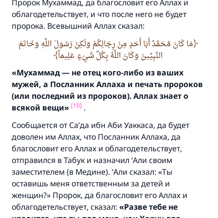
Посланник Аллаха, мир ему и
Пророк Мухаммад, да благословит его Аллах и
благословение, сказал:
облагодетельствует, и что после него не будет
«Указавшему на благое (полагается) такая
пророка. Всевышний Аллах сказал:
же награда как и совершившему его»
مَا كَانَ مُحَمَّدٌ أَبَا أَحَدٍ مِنْ رِجَالِكُمْ وَلَكِنْ رَسُولَ اللَّهِ وَخَاتَمَ
(МУСЛИМ, № 1893).
النَّبِيِّينَ وَكَانَ اللَّهُ بِكُلِّ شَيْءٍ عَلِيماً
«Мухаммад — не отец кого-
либо из ваших
мужей,
а Посланник Аллаха и печать пророков
Участвуйте сейчас!
(
или последний из пророков).
Аллах знает о
[10]
всякой вещи»
.
Сообщается от Са’да ибн Аби Уаккаса, да будет
доволен им Аллах, что Посланник Аллаха, да
благословит его Аллах и облагодетельствует,
отправился в Табук и назначил ‘Али своим
заместителем (в Медине). ‘Али сказал:
«Ты
оставишь меня ответственным за детей и
женщин
?
»
Пророк, да благословит его Аллах и
облагодетельствует, сказал:
«Разве тебе не