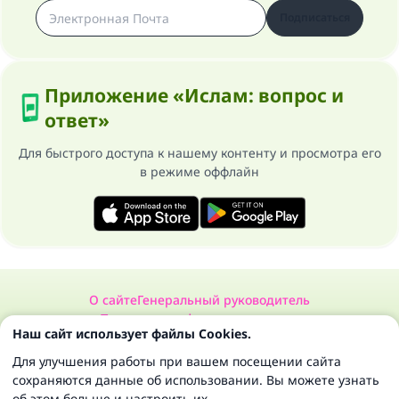
Подписаться
Приложение «Ислам: вопрос и
ответ»
Для быстрого доступа к нашему контенту и просмотра его
в режиме оффлайн
О сайте
Генеральный руководитель
Политика конфиденциальности
Наш сайт использует файлы Cookies.
Сайт «Ислам: вопрос и ответ». Все права защищены 1997-2025 ©
Для улучшения работы при вашем посещении сайта
сохраняются данные об использовании. Вы можете узнать
об этом больше и настроить их.