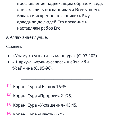
прославление надлежащим образом, ведь
они являлись посланниками Всевышнего
Аллаха и искренне поклонялись Ему,
доводили до людей Его послание и
наставляли рабов Его.
А Аллах знает лучше.
Ссылки:
«А’ламу-с-суннати-ль-маншура» (С. 97-102).
«Шарху-ль-усули-с-саласа» шейха Ибн
‘Усаймина (С. 95-96).
________________________________________
[1]
Коран. Сура «Пчелы» 16:35.
[2]
Коран. Сура «Пророки» 21:25.
[3]
Коран. Сура «Украшения» 43:45.
[4]
Коран. Сура «Власть» 67:2.