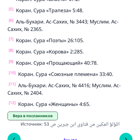
[5]
Коран. Сура «Трапеза» 5:48.
[6]
Аль-Бухари. Ас-Сахих, № 3443; Муслим. Ас-
Сахих, № 2365.
[7]
Коран. Сура «Поэты» 26:105.
[8]
Коран. Сура «Корова» 2:285.
[9]
Коран. Сура «Прощающий» 40:78.
[10]
Коран. Сура «Союзные племена» 33:40.
[11]
Аль-Бухари. Ас-Сахих, № 4416; Муслим. Ас-
Сахих, № 2404.
[12]
Коран. Сура «Женщины» 4:65.
Вера в посланников
Источник
:
اللؤلؤ المكين من فتاوى ابن جبرين ص 53
Акыда