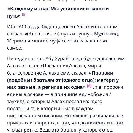
«Каждому из вас Мы установили закон и
[5]
путь»
.
Ибн ‘Аббас, да будет доволен Аллах и его отцом,
сказал: «(Это означает) путь и сунну». Муджахид,
‘Икрима и многие муфассиры сказали то же
самое.
Передается, что Абу Хурайра, да будет доволен им
Аллах, сказал: «Посланник Аллаха, мир и
благословение Аллаха ему, сказал:
«Пророки
(подобны) братьям от (одного отца):
матери у
[6]
них разные,
а религия их одна»
,
т.е. пророки
едины в основе — в принципе единобожия /
таухид/, с которым Аллах послал каждого
посланника, и который был в каждом
ниспосланном писании. Но законы различались в
приказах и запретах, в том, что дозволено, и в том,
что запретно. Ведь это братья, у которых отец