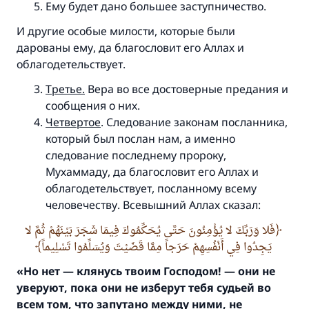
Ему будет дано большее заступничество.
И другие особые милости, которые были
дарованы ему, да благословит его Аллах и
облагодетельствует.
Третье.
Вера во все достоверные предания и
сообщения о них.
Четвертое
. Следование законам посланника,
который был послан нам, а именно
следование последнему пророку,
Мухаммаду, да благословит его Аллах и
облагодетельствует, посланному всему
человечеству. Всевышний Аллах сказал:
فَلا وَرَبِّكَ لا يُؤْمِنُونَ حَتَّى يُحَكِّمُوكَ فِيمَا شَجَرَ بَيْنَهُمْ ثُمَّ لا
يَجِدُوا فِي أَنْفُسِهِمْ حَرَجاً مِمَّا قَضَيْتَ وَيُسَلِّمُوا تَسْلِيماً
«Но нет — клянусь твоим Господом! — они не
уверуют,
пока они не изберут тебя судьей во
всем том,
что запутано между ними,
не