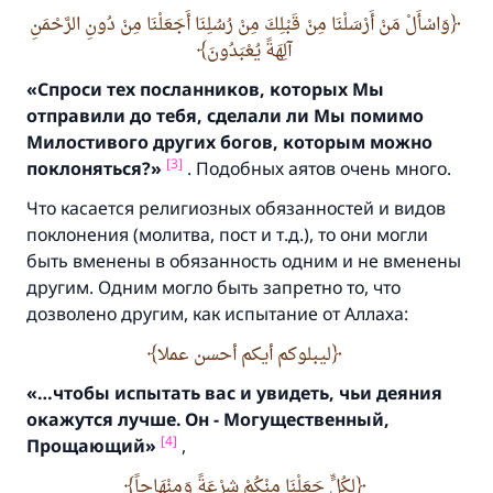
وَاسْأَلْ مَنْ أَرْسَلْنَا مِنْ قَبْلِكَ مِنْ رُسُلِنَا أَجَعَلْنَا مِنْ دُونِ الرَّحْمَنِ
آلِهَةً يُعْبَدُونَ
«Спроси тех посланников,
которых Мы
отправили до тебя,
сделали ли Мы помимо
Милостивого других богов,
которым можно
[3]
поклоняться
?
»
. Подобных аятов очень много.
Что касается религиозных обязанностей и видов
поклонения (молитва, пост и т.д.), то они могли
быть вменены в обязанность одним и не вменены
другим. Одним могло быть запретно то, что
дозволено другим, как испытание от Аллаха:
ليبلوكم أيكم أحسن عملا
«…чтобы испытать вас и увидеть,
чьи деяния
окажутся лучше.
Он - Могущественный,
[4]
Прощающий»
,
لِكُلٍّ جَعَلْنَا مِنْكُمْ شِرْعَةً وَمِنْهَاجاً