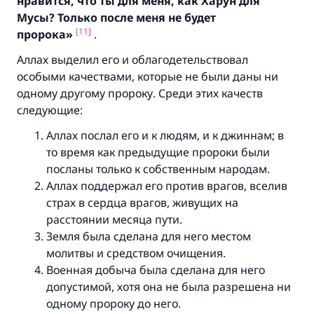
нравится,
что ты для меня,
как Харун для
Мусы
?
Только после меня не будет
[11]
пророка»
.
Аллах выделил его и облагодетельствовал
особыми качествами, которые не были даны ни
одному другому пророку. Среди этих качеств
следующие:
Аллах послал его и к людям, и к джиннам; в
то время как предыдущие пророки были
посланы только к собственным народам.
Аллах поддержал его против врагов, вселив
страх в сердца врагов, живущих на
расстоянии месяца пути.
Земля была сделана для него местом
молитвы и средством очищения.
Военная добыча была сделана для него
допустимой, хотя она не была разрешена ни
одному пророку до него.