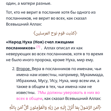
один, а матери разные.
Тот, кто не верит в послание хотя бы одного из
посланников, не верит во всех, как сказал
Всевышний Аллах:
كذبت قوم نوح المرسلين
«Народ Нуха (
Ноя)
счел лжецами
[7]
посланников»
. Аллах описал их как
неверующих во всех посланников, хотя в то время
не было иного пророка, кроме Нуха, мир ему.
Второе.
Вера в посланников по именам, чьи
имена нам известны, например, Мухаммада,
Ибрахима, Мусу, ‘Ису, Нуха, мир всем им, а
также в общем в тех, чьи имена нам не
известны.
7Мы должны уверовать в них во
всех в общем
, как сказал Всевышний Аллах:
آمَنَ الرَّسُولُ بِمَا أُنْزِلَ إِلَيْهِ مِنْ رَبِّهِ وَالْمُؤْمِنُونَ كُلٌّ آمَنَ بِاللَّهِ