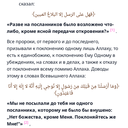
сказал:
فهل على الرسل إلا البلاغ المبين
«Разве на посланников было возложено что-
[1]
либо, кроме ясной передачи откровения
?
»
.
Все пророки, от первого и до последнего,
призывали к поклонению одному лишь Аллаху, то
есть к единобожию, к поклонению Ему Одному в
убеждениях, на словах и в делах, а также к отказу
от поклонения всему помимо Аллаха. Доводы
этому в словах Всевышнего Аллаха:
وَمَا أَرْسَلْنَا مِنْ قَبْلِكَ مِنْ رَسُولٍ إِلا نُوحِي إِلَيْهِ أَنَّهُ لا إِلَهَ إِلا أَنَا
فَاعْبُدُونِ
«Мы не посылали до тебя ни одного
посланника,
которому не было бы внушено:
„Нет божества, кроме Меня.
Поклоняйтесь же
[2]
Мне!“»
,