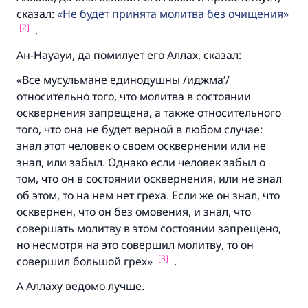
сказал:
Не будет принята молитва без очищения
[2]
.
Ан-Науауи, да помилует его Аллах, сказал:
Ответ № 110845 помог сохранить
«Все мусульмане единодушны /иджма‘/
брак.
относительно того, что молитва в состоянии
осквернения запрещена, а также относительного
Помогите нам предоставить ответы Умме
того, что она не будет верной в любом случае:
Посланник Аллаха, мир ему и
знал этот человек о своем осквернении или не
благословение, сказал:
знал, или забыл. Однако если человек забыл о
«Указавшему на благое (полагается) такая
том, что он в состоянии осквернения, или не знал
же награда как и совершившему его»
об этом, то на нем нет греха. Если же он знал, что
осквернен, что он без омовения, и знал, что
(МУСЛИМ, № 1893).
соверша
ть молитву в этом состоянии запрещено,
но несмотря на это совершил молитву, то он
[3]
совершил большой грех»
.
Участвуйте сейчас!
А Аллаху ведомо лучше.