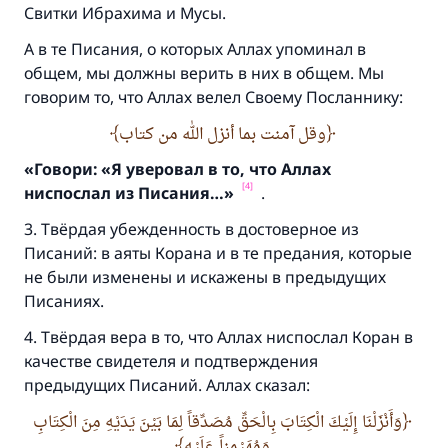
Свитки Ибрахима и Мусы.
А в те Писания, о которых Аллах упоминал в
общем, мы должны верить в них в общем. Мы
говорим то, что Аллах велел Своему Посланнику:
وقل آمنت بما أنزل الله من كتاب
«
Говори:
«Я уверовал в то,
что Аллах
[4]
ниспослал из Писания…
»
.
3. Твёрдая убежденность в достоверное из
Писаний: в аяты Корана и в те предания, которые
не были изменены и искажены в предыдущих
Писаниях.
4. Твёрдая вера в то, что Аллах ниспослал Коран в
качестве свидетеля и подтверждения
предыдущих Писаний. Аллах сказал:
وَأَنْزَلْنَا إِلَيْكَ الْكِتَابَ بِالْحَقِّ مُصَدِّقاً لِمَا بَيْنَ يَدَيْهِ مِنَ الْكِتَابِ
وَمُهَيْمِناً عَلَيْهِ