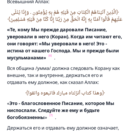
Всевышний Аллах:
الَّذِينَ آتَيْنَاهُمُ الْكِتَابَ مِنْ قَبْلِهِ هُمْ بِهِ يُؤْمِنُون . وَإِذَا يُتْلَى
Ответ № 110845 помог сохранить
عَلَيْهِمْ قَالُوا آمَنَّا بِهِ إِنَّهُ الْحَقُّ مِنْ رَبِّنَا إِنَّا كُنَّا مِنْ قَبْلِهِ مُسْلِمِينَ
брак.
«Те,
кому Мы прежде даровали Писание,
уверовали в него (Коран).
Когда им читают его,
Помогите нам предоставить ответы Умме
они говорят: «Мы уверовали в него! Это -
Посланник Аллаха, мир ему и
истина от нашего Господа. Мы и прежде были
благословение, сказал:
[6]
мусульманами»
.
«Указавшему на благое (полагается) такая
же награда как и совершившему его»
Вся община /
умма
/ должна следовать Корану как
внешне, так и внутренне, держаться его и
(МУСЛИМ, № 1893).
отдавать ему должное, как сказал Аллах:
وهذا كتاب أنزلناه مبارك فاتبعوه واتقوا
Участвуйте сейчас!
«
Это - благословенное Писание
,
которое Мы
ниспослали.
Следуйте же ему и будьте
[7]
богобоязненны
»
.
Держаться его и отдавать ему должное означает,