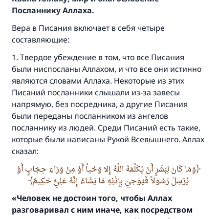
Посланнику Аллаха.
Вера в Писания включает в себя четыре
составляющие:
1. Твердое убеждение в том, что все Писания
были ниспосланы Аллахом, и что все они истинно
являются словами Аллаха. Некоторые из этих
Писаний посланники слышали из-за завесы
напрямую, без посредника, а другие Писания
были переданы посланником из ангелов
посланнику из людей. Среди Писаний есть такие,
которые были написаны Рукой Всевышнего. Аллах
сказал:
وَمَا كَانَ لِبَشَرٍ أَنْ يُكَلِّمَهُ اللَّهُ إِلا وَحْياً أَوْ مِنْ وَرَاءِ حِجَابٍ أَوْ
يُرْسِلَ رَسُولاً فَيُوحِيَ بِإِذْنِهِ مَا يَشَاءُ إِنَّهُ عَلِيٌّ حَكِيمٌ
«Человек не достоин того,
чтобы Аллах
разговаривал с ним иначе, как посредством