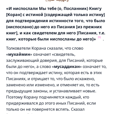
«И ниспослали Мы тебе (о,
Посланник)
Книгу
[Коран
]
с истиной
[
содержащей только истину
]
для подтверждения истинности того,
что было
(ниспослано) до него из Писания
[из прежних
книг
], и как свидетелем для него
[
Писания, т.е.
[5]
книг,
которые были ниспосланы до него
]
»
.
Толкователи Корана сказали, что слово
«
м
ухаймин
» означает «свидетель,
заслуживающий доверия, для Писаний, которые
были до него», а слово «
мусаддикан
» означает то,
что он подтверждает истину, которая есть в этих
Писаниях, и отрицает то, что было искажено,
заменено или изменено, и отменяет их, то есть
предыдущие законы, и устанавливает новые.
Поэтому Корану подчиняется каждый, кто
придерживался до этого иных Писаний, если
только он не повернется вспять. Сказал