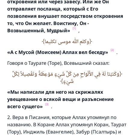
откровения или через завесу.
Или же Он
отправляет посланца,
который с Его
позволения внушает посредством откровения
то,
что Он желает.
Воистину,
Он -
[1]
Возвышенный,
Мудрый»
,
وكلم الله موسى تكليما
[2]
«А с Мусой (
Моисеем)
Аллах вел беседу»
.
Говоря о Таурате (Торе), Всевышний сказал:
وَكَتَبْنَا لَهُ فِي الأَلْوَاحِ مِنْ كُلِّ شَيْءٍ مَوْعِظَةً وَتَفْصِيلاً لِكُلِّ
شَيْءٍ
«Мы написали для него на скрижалях
увещевание о всякой вещи и разъяснение
[3]
всего сущего»
.
2. Вера в Писания, которые Аллах упомянул по
названию. В Коране Аллах упомянул Коран, Таурат
(Тору), Инджиль (Евангелие), Забур (Псалтырь) и