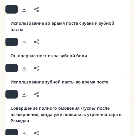
Ответ № 110845 помог сохранить
брак.
Использование во время поста сиуака и зубной
Помогите нам предоставить ответы Умме
пасты
Посланник Аллаха, мир ему и
благословение, сказал:
«Указавшему на благое (полагается) такая
Он прервал пост из-за зубной боли
же награда как и совершившему его»
(МУСЛИМ, № 1893).
Использование зубной пасты во время поста
Участвуйте сейчас!
Совершение полного омовения /гусль/ после
осквернения, когда уже появилась утренняя заря в
Рамадан