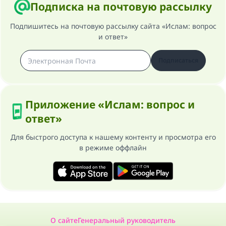
Подписка на почтовую рассылку
Помогите нам предоставить ответы Умме
Посланник Аллаха, мир ему и
Подпишитесь на почтовую рассылку сайта «Ислам: вопрос
благословение, сказал:
и ответ»
«Указавшему на благое (полагается) такая
же награда как и совершившему его»
Подписаться
(МУСЛИМ, № 1893).
Приложение «Ислам: вопрос и
Участвуйте сейчас!
ответ»
Для быстрого доступа к нашему контенту и просмотра его
в режиме оффлайн
О сайте
Генеральный руководитель