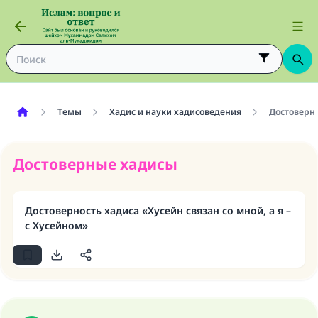
Темы
Хадис и науки хадисоведения
Достоверн
Достоверные хадисы
Достоверность хадиса «Хусейн связан со мной, а я –
с Хусейном»
Ответ № 110845 помог сохранить
брак.